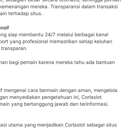
 kemenangan mereka. Transparansi dalam transaksi
n terhadap situs.
nsif
ng siap membantu 24/7 melalui berbagai kanal
upport yang profesional memastikan setiap keluhan
 transparan.
aman bagi pemain karena mereka tahu ada bantuan
tif mengenai cara bermain dengan aman, mengelola
gan menyediakan pengetahuan ini, Corlaslot
main yang bertanggung jawab dan terinformasi.
si utama yang menjadikan Corlaslot sebagai situs