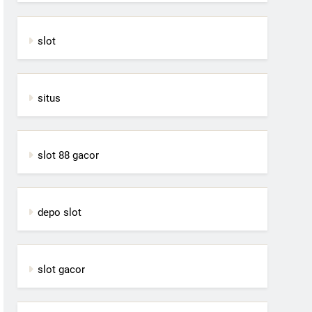
slot
situs
slot 88 gacor
depo slot
slot gacor