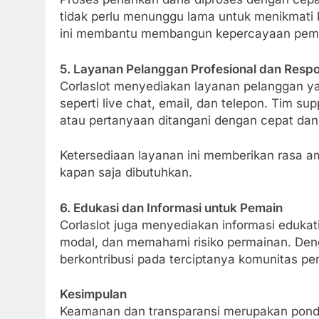
tidak perlu menunggu lama untuk menikmati
ini membantu membangun kepercayaan pemai
5. Layanan Pelanggan Profesional dan Respo
Corlaslot menyediakan layanan pelanggan ya
seperti live chat, email, dan telepon. Tim s
atau pertanyaan ditangani dengan cepat dan
Ketersediaan layanan ini memberikan rasa 
kapan saja dibutuhkan.
6. Edukasi dan Informasi untuk Pemain
Corlaslot juga menyediakan informasi eduka
modal, dan memahami risiko permainan. Den
berkontribusi pada terciptanya komunitas pe
Kesimpulan
Keamanan dan transparansi merupakan ponda