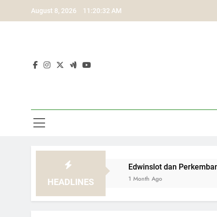
Skip
August 8, 2026
11:20:33 AM
to
content
Nan
Temukan S
ada TIARA4D Login
Edwinslot dan Perkembangan Platform
1 Month Ago
HEADLINES