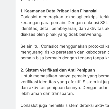
1. Keamanan Data Pribadi dan Finansial
Corlaslot menerapkan teknologi enkripsi terki
keuangan para pemain. Dengan enkripsi SSL 
identitas, detail pembayaran, dan aktivitas
diakses oleh pihak yang tidak berwenang.
Selain itu, Corlaslot menggunakan protokol 
mengurangi risiko peretasan dan kebocoran 
pemain bisa bermain dengan tenang tanpa k
2. Sistem Verifikasi dan Anti Penipuan
Untuk memastikan hanya pemain yang berha
verifikasi identitas yang efektif. Sistem in
dan aktivitas penipuan lainnya. Dengan adany
lebih aman dan transparan.
Corlaslot juga memiliki sistem deteksi aktiv