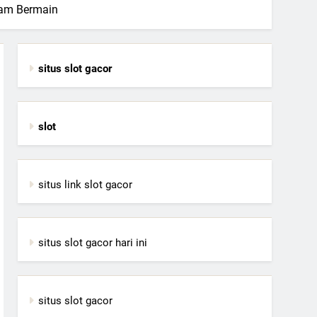
lam Bermain
situs slot gacor
slot
situs link slot gacor
situs slot gacor hari ini
situs slot gacor