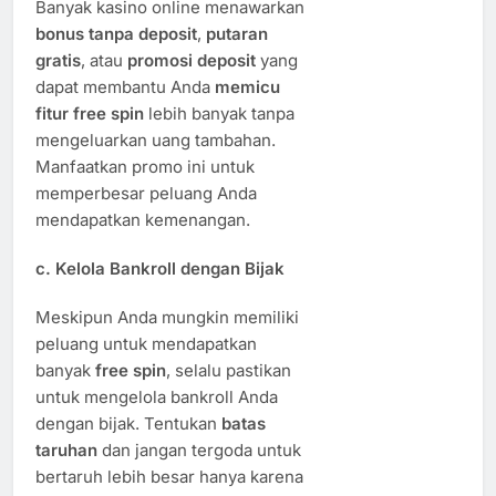
Banyak kasino online menawarkan
bonus tanpa deposit
,
putaran
gratis
, atau
promosi deposit
yang
dapat membantu Anda
memicu
fitur free spin
lebih banyak tanpa
mengeluarkan uang tambahan.
Manfaatkan promo ini untuk
memperbesar peluang Anda
mendapatkan kemenangan.
c. Kelola Bankroll dengan Bijak
Meskipun Anda mungkin memiliki
peluang untuk mendapatkan
banyak
free spin
, selalu pastikan
untuk mengelola bankroll Anda
dengan bijak. Tentukan
batas
taruhan
dan jangan tergoda untuk
bertaruh lebih besar hanya karena