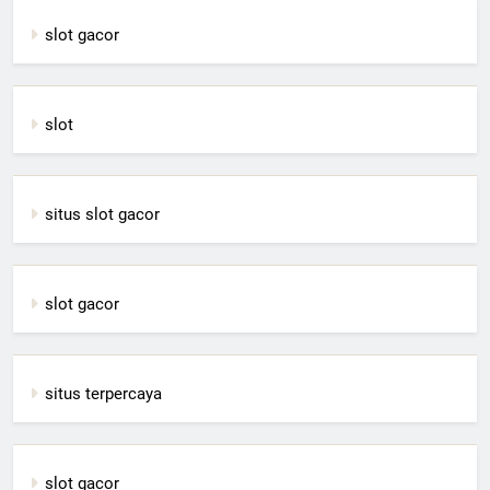
slot gacor
slot
situs slot gacor
slot gacor
situs terpercaya
slot gacor