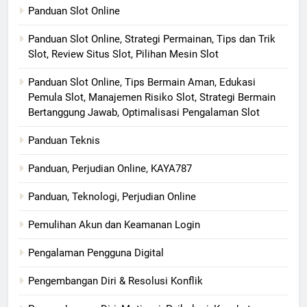
Panduan Slot Online
Panduan Slot Online, Strategi Permainan, Tips dan Trik
Slot, Review Situs Slot, Pilihan Mesin Slot
Panduan Slot Online, Tips Bermain Aman, Edukasi
Pemula Slot, Manajemen Risiko Slot, Strategi Bermain
Bertanggung Jawab, Optimalisasi Pengalaman Slot
Panduan Teknis
Panduan, Perjudian Online, KAYA787
Panduan, Teknologi, Perjudian Online
Pemulihan Akun dan Keamanan Login
Pengalaman Pengguna Digital
Pengembangan Diri & Resolusi Konflik