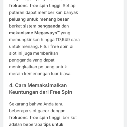
frekuensi free spin tinggi
. Setiap
putaran dapat memberikan banyak
peluang untuk menang besar
berkat sistem
pengganda
dan
mekanisme Megaways™
yang
memungkinkan hingga 117,649 cara
untuk menang. Fitur free spin di
slot ini juga memberikan
pengganda yang dapat
meningkatkan peluang untuk
meraih kemenangan luar biasa.
4. Cara Memaksimalkan
Keuntungan dari Free Spin
Sekarang bahwa Anda tahu
beberapa slot gacor dengan
frekuensi free spin tinggi
, berikut
adalah beberapa
tips untuk