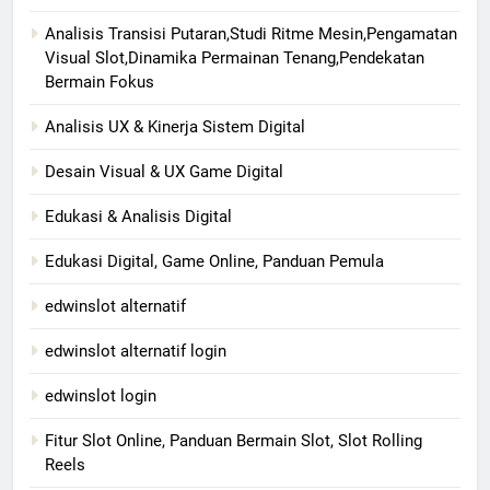
Analisis Transisi Putaran,Studi Ritme Mesin,Pengamatan
Visual Slot,Dinamika Permainan Tenang,Pendekatan
Bermain Fokus
Analisis UX & Kinerja Sistem Digital
Desain Visual & UX Game Digital
Edukasi & Analisis Digital
Edukasi Digital, Game Online, Panduan Pemula
edwinslot alternatif
edwinslot alternatif login
edwinslot login
Fitur Slot Online, Panduan Bermain Slot, Slot Rolling
Reels