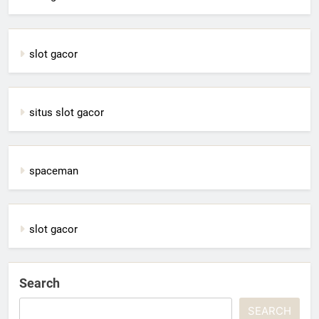
slot gacor
situs slot gacor
spaceman
slot gacor
Search
SEARCH