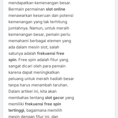
mendapatkan kemenangan besar.
Bermain permainan
slot online
menawarkan keseruan dan potensi
kemenangan yang tak terhitung
jumlahnya. Namun, untuk meraih
kemenangan besar, pemain perlu
memahami berbagai elemen yang
ada dalam mesin slot, salah
satunya adalah
frekuensi free
spin
. Free spin adalah fitur yang
sangat dicari oleh para pemain
karena dapat meningkatkan
peluang untuk meraih hadiah besar
tanpa harus menambah taruhan.
Dalam artikel ini, kita akan
membahas tentang
slot gacor
yang
memiliki
frekuensi free spin
tertinggi
, bagaimana memilih
mesin dengan fitur ini, dan