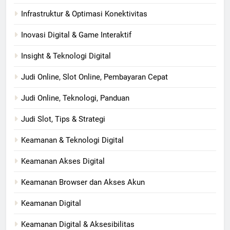
Infrastruktur & Optimasi Konektivitas
Inovasi Digital & Game Interaktif
Insight & Teknologi Digital
Judi Online, Slot Online, Pembayaran Cepat
Judi Online, Teknologi, Panduan
Judi Slot, Tips & Strategi
Keamanan & Teknologi Digital
Keamanan Akses Digital
Keamanan Browser dan Akses Akun
Keamanan Digital
Keamanan Digital & Aksesibilitas