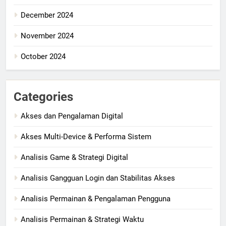
December 2024
November 2024
October 2024
Categories
Akses dan Pengalaman Digital
Akses Multi-Device & Performa Sistem
Analisis Game & Strategi Digital
Analisis Gangguan Login dan Stabilitas Akses
Analisis Permainan & Pengalaman Pengguna
Analisis Permainan & Strategi Waktu