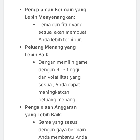
Pengalaman Bermain yang
Lebih Menyenangkan:
Tema dan fitur yang
sesuai akan membuat
Anda lebih terhibur.
Peluang Menang yang
Lebih Baik:
Dengan memilih game
dengan RTP tinggi
dan volatilitas yang
sesuai, Anda dapat
meningkatkan
peluang menang.
Pengelolaan Anggaran
yang Lebih Baik:
Game yang sesuai
dengan gaya bermain
Anda membantu Anda