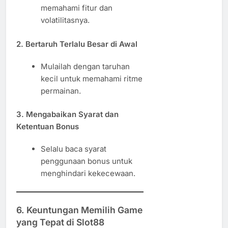
memahami fitur dan
volatilitasnya.
2. Bertaruh Terlalu Besar di Awal
Mulailah dengan taruhan
kecil untuk memahami ritme
permainan.
3. Mengabaikan Syarat dan
Ketentuan Bonus
Selalu baca syarat
penggunaan bonus untuk
menghindari kekecewaan.
6. Keuntungan Memilih Game
yang Tepat di Slot88