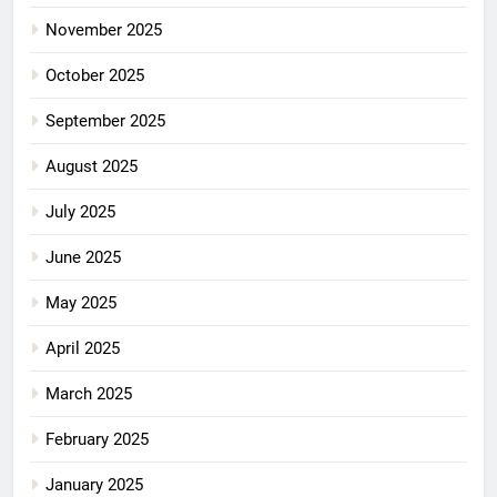
November 2025
October 2025
September 2025
August 2025
July 2025
June 2025
May 2025
April 2025
March 2025
February 2025
January 2025