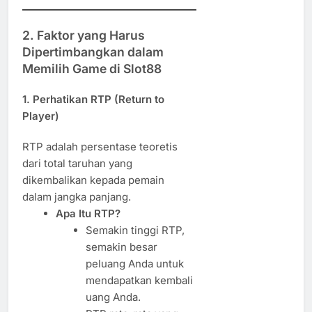
2. Faktor yang Harus
Dipertimbangkan dalam
Memilih Game di Slot88
1. Perhatikan RTP (Return to
Player)
RTP adalah persentase teoretis
dari total taruhan yang
dikembalikan kepada pemain
dalam jangka panjang.
Apa Itu RTP?
Semakin tinggi RTP,
semakin besar
peluang Anda untuk
mendapatkan kembali
uang Anda.