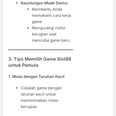
Keuntungan Mode Demo:
Membantu Anda
memahami cara kerja
game.
Mengurangi risiko
kerugian saat
mencoba game baru.
3. Tips Memilih Game Slot88
untuk Pemula
1. Mulai dengan Taruhan Kecil
Cobalah game dengan
taruhan kecil untuk
meminimalkan risiko
kerugian.