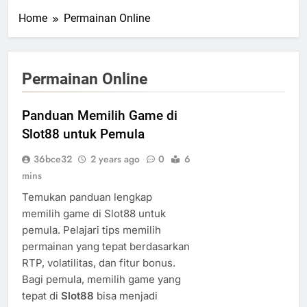
Home
Permainan Online
Permainan Online
Panduan Memilih Game di
Slot88 untuk Pemula
36bce32
2 years ago
0
6
mins
Temukan panduan lengkap
memilih game di Slot88 untuk
pemula. Pelajari tips memilih
permainan yang tepat berdasarkan
RTP, volatilitas, dan fitur bonus.
Bagi pemula, memilih game yang
tepat di
Slot88
bisa menjadi