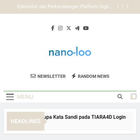
Skip
EDWINSLOT Login Aman dengan Perangkat
to
Pribadi dan Koneksi Stabil
content
Login Edwinslot Lewat Android dengan Langkah
Praktis untuk Akses Akun yang Lebih Mudah
Cara Mengatasi Lupa Kata Sandi pada TIARA4D
Login
Edwinslot dan Perkembangan Platform Digital
Saat Ini
EDWINSLOT Login Aman dengan Perangkat
Pribadi dan Koneksi Stabil
Nano Loo
Temukan Solusi Toilet Ramah Lingkungan
Login Edwinslot Lewat Android dengan Langkah
NEWSLETTER
RANDOM NEWS
Praktis untuk Akses Akun yang Lebih Mudah
Dari Nano Loo.
MENU
ra Mengatasi Lupa Kata Sandi pada TIARA4D Login
Edw
HEADLINES
Weeks Ago
1 M