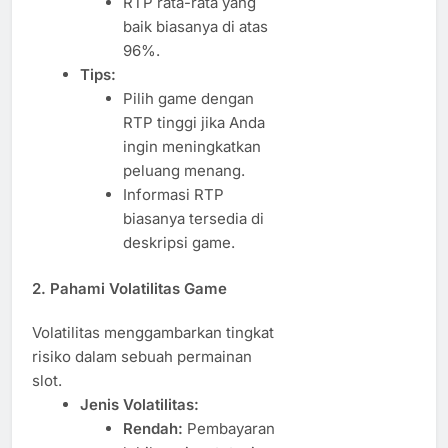
RTP rata-rata yang
baik biasanya di atas
96%.
Tips:
Pilih game dengan
RTP tinggi jika Anda
ingin meningkatkan
peluang menang.
Informasi RTP
biasanya tersedia di
deskripsi game.
2. Pahami Volatilitas Game
Volatilitas menggambarkan tingkat
risiko dalam sebuah permainan
slot.
Jenis Volatilitas:
Rendah:
Pembayaran