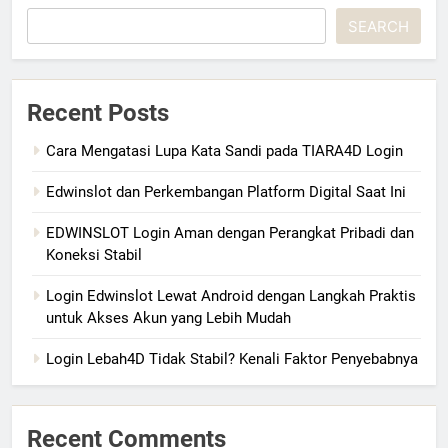
SEARCH
Recent Posts
Cara Mengatasi Lupa Kata Sandi pada TIARA4D Login
Edwinslot dan Perkembangan Platform Digital Saat Ini
EDWINSLOT Login Aman dengan Perangkat Pribadi dan
Koneksi Stabil
Login Edwinslot Lewat Android dengan Langkah Praktis
untuk Akses Akun yang Lebih Mudah
Login Lebah4D Tidak Stabil? Kenali Faktor Penyebabnya
Recent Comments