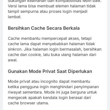
dukungan keamanan dan kompatibilitas lebih baik.
Versi lama bisa membuat elemen halaman tidak
tampil sempurna atau proses login menjadi
lambat.
Bersihkan Cache Secara Berkala
Cache membantu mempercepat akses, tetapi
cache lama dapat menyebabkan halaman tidak
sinkron. Jika halaman login bermasalah, bersihkan
cache dan cookie, lalu buka ulang halaman dari
awal.
Gunakan Mode Privat Saat Diperlukan
Mode privat atau incognito dapat membantu
ketika pengguna ingin menghindari penyimpanan
riwayat sementara. Mode ini juga berguna untuk
mengecek apakah kendala login berasal dari
cache browser utama.