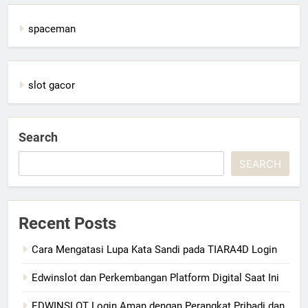
spaceman
slot gacor
Search
SEARCH
Recent Posts
Cara Mengatasi Lupa Kata Sandi pada TIARA4D Login
Edwinslot dan Perkembangan Platform Digital Saat Ini
EDWINSLOT Login Aman dengan Perangkat Pribadi dan