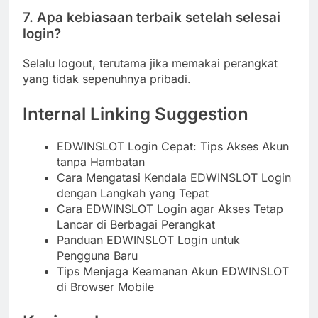
7. Apa kebiasaan terbaik setelah selesai
login?
Selalu logout, terutama jika memakai perangkat
yang tidak sepenuhnya pribadi.
Internal Linking Suggestion
EDWINSLOT Login Cepat: Tips Akses Akun
tanpa Hambatan
Cara Mengatasi Kendala EDWINSLOT Login
dengan Langkah yang Tepat
Cara EDWINSLOT Login agar Akses Tetap
Lancar di Berbagai Perangkat
Panduan EDWINSLOT Login untuk
Pengguna Baru
Tips Menjaga Keamanan Akun EDWINSLOT
di Browser Mobile