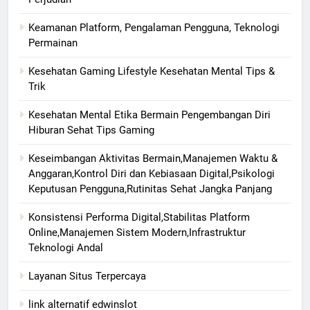
Keamanan Platform, Pengalaman Pengguna, Teknologi
Permainan
Kesehatan Gaming Lifestyle Kesehatan Mental Tips &
Trik
Kesehatan Mental Etika Bermain Pengembangan Diri
Hiburan Sehat Tips Gaming
Keseimbangan Aktivitas Bermain,Manajemen Waktu &
Anggaran,Kontrol Diri dan Kebiasaan Digital,Psikologi
Keputusan Pengguna,Rutinitas Sehat Jangka Panjang
Konsistensi Performa Digital,Stabilitas Platform
Online,Manajemen Sistem Modern,Infrastruktur
Teknologi Andal
Layanan Situs Terpercaya
link alternatif edwinslot