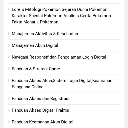
Lore & Mitologi Pokémon Sejarah Dunia Pokémon
Karakter Spesial Pokémon Analisis Cerita Pokémon
Fakta Menarik Pokémon
Manajemen Aktivitas & Keseharian
Manajemen Akun Digital
Navigasi Responsif dan Pengalaman Login Digital
Panduan & Strategi Game
Panduan Akses Akun,Sistem Login Digital,Keamanan
Pengguna Online
Panduan Akses dan Registrasi
Panduan Akses Digital Praktis
Panduan Keamanan Akun Digital