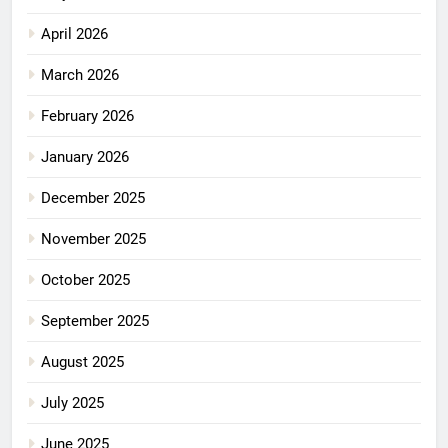
April 2026
March 2026
February 2026
January 2026
December 2025
November 2025
October 2025
September 2025
August 2025
July 2025
June 2025