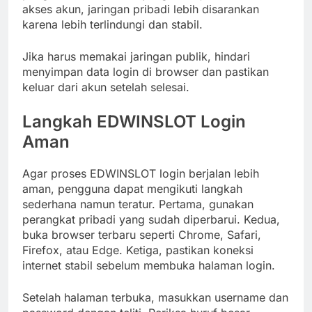
akses akun, jaringan pribadi lebih disarankan
karena lebih terlindungi dan stabil.
Jika harus memakai jaringan publik, hindari
menyimpan data login di browser dan pastikan
keluar dari akun setelah selesai.
Langkah EDWINSLOT Login
Aman
Agar proses EDWINSLOT login berjalan lebih
aman, pengguna dapat mengikuti langkah
sederhana namun teratur. Pertama, gunakan
perangkat pribadi yang sudah diperbarui. Kedua,
buka browser terbaru seperti Chrome, Safari,
Firefox, atau Edge. Ketiga, pastikan koneksi
internet stabil sebelum membuka halaman login.
Setelah halaman terbuka, masukkan username dan