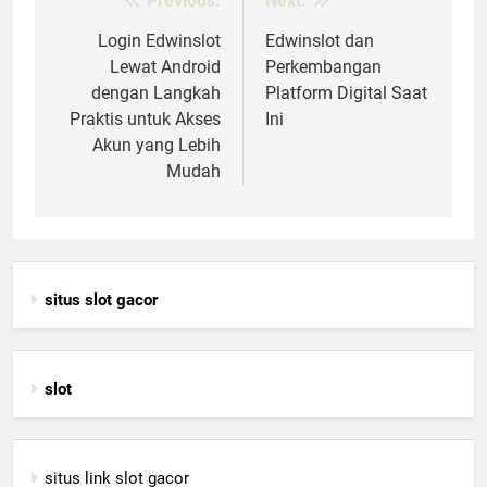
Previous:
Next:
Post
navigation
Login Edwinslot
Edwinslot dan
Lewat Android
Perkembangan
dengan Langkah
Platform Digital Saat
Praktis untuk Akses
Ini
Akun yang Lebih
Mudah
situs slot gacor
slot
situs link slot gacor