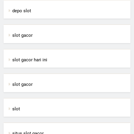
depo slot
slot gacor
slot gacor hari ini
slot gacor
slot
situs slot gacor