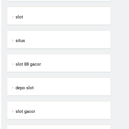
slot
situs
slot 88 gacor
depo slot
slot gacor