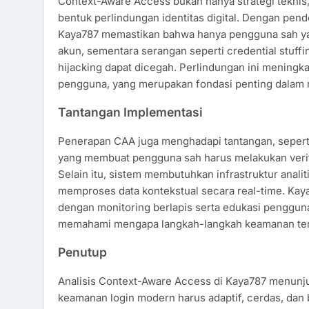
Context-Aware Access bukan hanya strategi teknis,
bentuk perlindungan identitas digital. Dengan pend
Kaya787 memastikan bahwa hanya pengguna sah y
akun, sementara serangan seperti credential stuffi
hijacking dapat dicegah. Perlindungan ini meningk
pengguna, yang merupakan fondasi penting dalam 
Tantangan Implementasi
Penerapan CAA juga menghadapi tantangan, seperti 
yang membuat pengguna sah harus melakukan verif
Selain itu, sistem membutuhkan infrastruktur analit
memproses data kontekstual secara real-time. Kaya
dengan monitoring berlapis serta edukasi penggun
memahami mengapa langkah-langkah keamanan ter
Penutup
Analisis Context-Aware Access di Kaya787 menun
keamanan login modern harus adaptif, cerdas, dan 