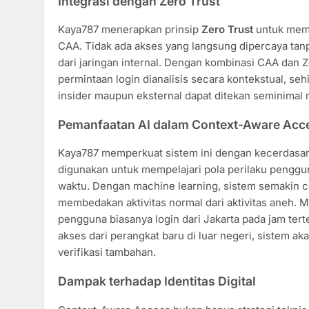
Integrasi dengan Zero Trust
Kaya787 menerapkan prinsip
Zero Trust
untuk memp
CAA. Tidak ada akses yang langsung dipercaya tanp
dari jaringan internal. Dengan kombinasi CAA dan Z
permintaan login dianalisis secara kontekstual, seh
insider maupun eksternal dapat ditekan seminimal
Pemanfaatan AI dalam Context-Aware Acc
Kaya787 memperkuat sistem ini dengan kecerdasan
digunakan untuk mempelajari pola perilaku penggu
waktu. Dengan machine learning, sistem semakin 
membedakan aktivitas normal dari aktivitas aneh. M
pengguna biasanya login dari Jakarta pada jam terten
akses dari perangkat baru di luar negeri, sistem a
verifikasi tambahan.
Dampak terhadap Identitas Digital