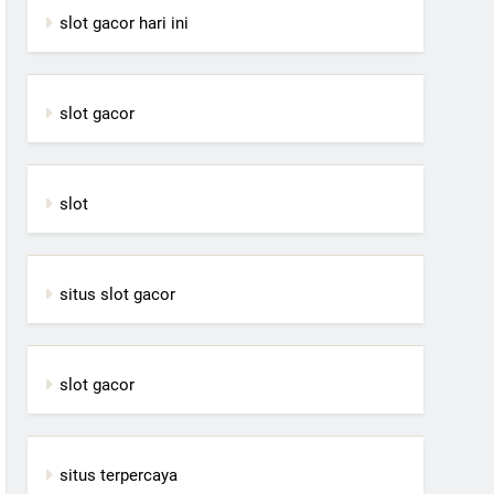
slot gacor hari ini
slot gacor
slot
situs slot gacor
slot gacor
situs terpercaya