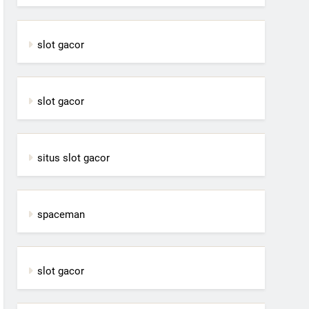
slot gacor
slot gacor
situs slot gacor
spaceman
slot gacor