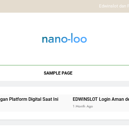
Edwinslot dan P
EDWINSLOT Login Aman dengan P
Login Edwinslot Lewat Android dengan Langkah Prakt
Cara Mengatas
o Loo
Edwinslot dan P
olusi Toilet Ramah Lingkungan Dari Nano Loo.
EDWINSLOT Login Aman dengan P
SAMPLE PAGE
Login Edwinslot Lewat Android dengan Langkah Prakt
Digital Saat Ini
EDWINSLOT Login Aman dengan Perangk
1 Month Ago