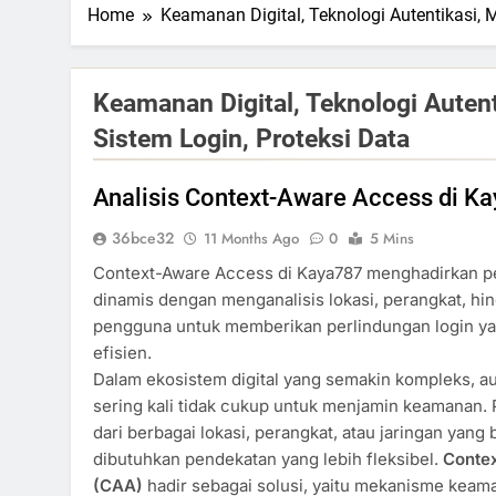
Home
Keamanan Digital, Teknologi Autentikasi, M
Keamanan Digital, Teknologi Autent
Sistem Login, Proteksi Data
Analisis Context-Aware Access di K
36bce32
11 Months Ago
0
5 Mins
Context-Aware Access di Kaya787 menghadirkan 
dinamis dengan menganalisis lokasi, perangkat, hin
pengguna untuk memberikan perlindungan login ya
efisien.
Dalam ekosistem digital yang semakin kompleks, aut
sering kali tidak cukup untuk menjamin keamanan. 
dari berbagai lokasi, perangkat, atau jaringan yang
dibutuhkan pendekatan yang lebih fleksibel.
Conte
(CAA)
hadir sebagai solusi, yaitu mekanisme keam