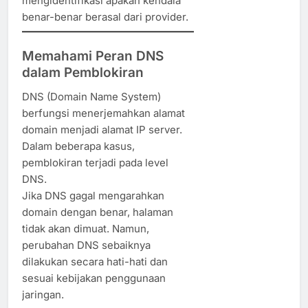
mengidentifikasi apakah kendala
benar-benar berasal dari provider.
Memahami Peran DNS
dalam Pemblokiran
DNS (Domain Name System)
berfungsi menerjemahkan alamat
domain menjadi alamat IP server.
Dalam beberapa kasus,
pemblokiran terjadi pada level
DNS.
Jika DNS gagal mengarahkan
domain dengan benar, halaman
tidak akan dimuat. Namun,
perubahan DNS sebaiknya
dilakukan secara hati-hati dan
sesuai kebijakan penggunaan
jaringan.