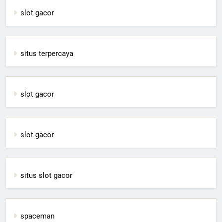
slot gacor
situs terpercaya
slot gacor
slot gacor
situs slot gacor
spaceman