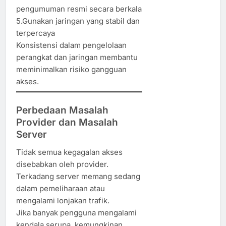
pengumuman resmi secara berkala
5.Gunakan jaringan yang stabil dan
terpercaya
Konsistensi dalam pengelolaan
perangkat dan jaringan membantu
meminimalkan risiko gangguan
akses.
Perbedaan Masalah
Provider dan Masalah
Server
Tidak semua kegagalan akses
disebabkan oleh provider.
Terkadang server memang sedang
dalam pemeliharaan atau
mengalami lonjakan trafik.
Jika banyak pengguna mengalami
kendala serupa, kemungkinan