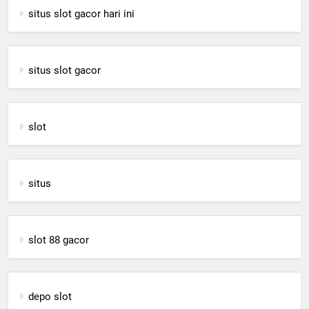
situs slot gacor hari ini
situs slot gacor
slot
situs
slot 88 gacor
depo slot