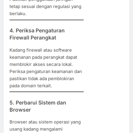
tetap sesuai dengan regulasi yang
berlaku.
4. Periksa Pengaturan
Firewall Perangkat
Kadang firewall atau software
keamanan pada perangkat dapat
memblokir akses secara lokal.
Periksa pengaturan keamanan dan
pastikan tidak ada pemblokiran
pada domain terkait.
5. Perbarui Sistem dan
Browser
Browser atau sistem operasi yang
usang kadang mengalami