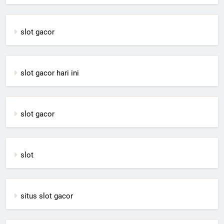
slot gacor
slot gacor hari ini
slot gacor
slot
situs slot gacor