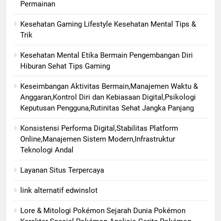
Permainan
Kesehatan Gaming Lifestyle Kesehatan Mental Tips &
Trik
Kesehatan Mental Etika Bermain Pengembangan Diri
Hiburan Sehat Tips Gaming
Keseimbangan Aktivitas Bermain,Manajemen Waktu &
Anggaran,Kontrol Diri dan Kebiasaan Digital,Psikologi
Keputusan Pengguna,Rutinitas Sehat Jangka Panjang
Konsistensi Performa Digital,Stabilitas Platform
Online,Manajemen Sistem Modern,Infrastruktur
Teknologi Andal
Layanan Situs Terpercaya
link alternatif edwinslot
Lore & Mitologi Pokémon Sejarah Dunia Pokémon