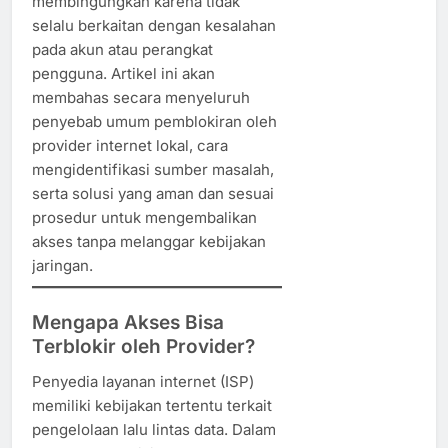
membingungkan karena tidak
selalu berkaitan dengan kesalahan
pada akun atau perangkat
pengguna. Artikel ini akan
membahas secara menyeluruh
penyebab umum pemblokiran oleh
provider internet lokal, cara
mengidentifikasi sumber masalah,
serta solusi yang aman dan sesuai
prosedur untuk mengembalikan
akses tanpa melanggar kebijakan
jaringan.
Mengapa Akses Bisa
Terblokir oleh Provider?
Penyedia layanan internet (ISP)
memiliki kebijakan tertentu terkait
pengelolaan lalu lintas data. Dalam