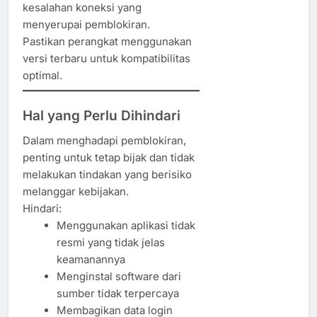
kesalahan koneksi yang
menyerupai pemblokiran.
Pastikan perangkat menggunakan
versi terbaru untuk kompatibilitas
optimal.
Hal yang Perlu Dihindari
Dalam menghadapi pemblokiran,
penting untuk tetap bijak dan tidak
melakukan tindakan yang berisiko
melanggar kebijakan.
Hindari:
Menggunakan aplikasi tidak
resmi yang tidak jelas
keamanannya
Menginstal software dari
sumber tidak terpercaya
Membagikan data login