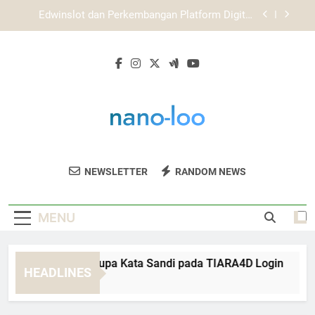
Skip
EDWINSLOT Login Aman dengan Perangkat
to
Pribadi dan Koneksi Stabil
content
Login Edwinslot Lewat Android dengan Langkah
Praktis untuk Akses Akun yang Lebih Mudah
Cara Mengatasi Lupa Kata Sandi pada TIARA4D
Login
Edwinslot dan Perkembangan Platform Digital
Saat Ini
EDWINSLOT Login Aman dengan Perangkat
Pribadi dan Koneksi Stabil
Nano Loo
Temukan Solusi Toilet Ramah Lingkungan
Login Edwinslot Lewat Android dengan Langkah
NEWSLETTER
RANDOM NEWS
Praktis untuk Akses Akun yang Lebih Mudah
Dari Nano Loo.
MENU
ara Mengatasi Lupa Kata Sandi pada TIARA4D Login
Ed
HEADLINES
 Weeks Ago
1 M