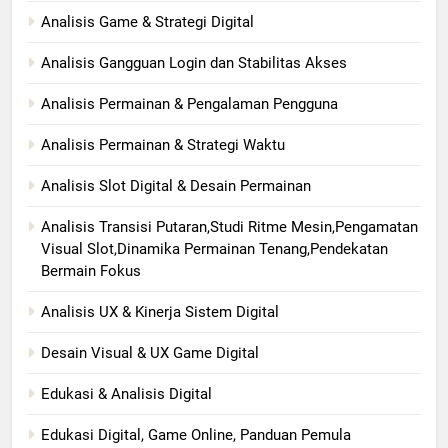
Analisis Game & Strategi Digital
Analisis Gangguan Login dan Stabilitas Akses
Analisis Permainan & Pengalaman Pengguna
Analisis Permainan & Strategi Waktu
Analisis Slot Digital & Desain Permainan
Analisis Transisi Putaran,Studi Ritme Mesin,Pengamatan
Visual Slot,Dinamika Permainan Tenang,Pendekatan
Bermain Fokus
Analisis UX & Kinerja Sistem Digital
Desain Visual & UX Game Digital
Edukasi & Analisis Digital
Edukasi Digital, Game Online, Panduan Pemula