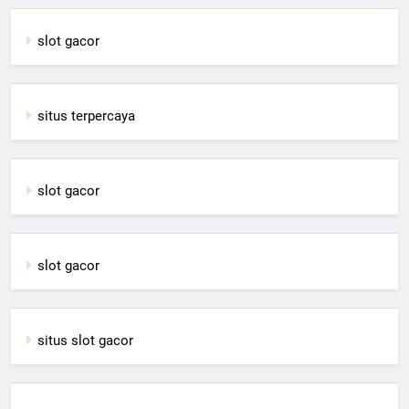
slot gacor
situs terpercaya
slot gacor
slot gacor
situs slot gacor