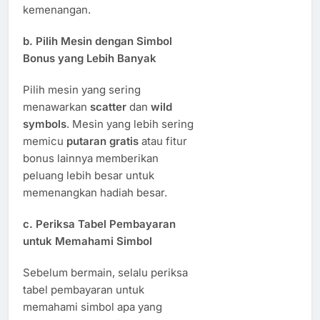
kemenangan.
b.
Pilih Mesin dengan Simbol
Bonus yang Lebih Banyak
Pilih mesin yang sering
menawarkan
scatter
dan
wild
symbols
. Mesin yang lebih sering
memicu
putaran gratis
atau fitur
bonus lainnya memberikan
peluang lebih besar untuk
memenangkan hadiah besar.
c.
Periksa Tabel Pembayaran
untuk Memahami Simbol
Sebelum bermain, selalu periksa
tabel pembayaran untuk
memahami simbol apa yang