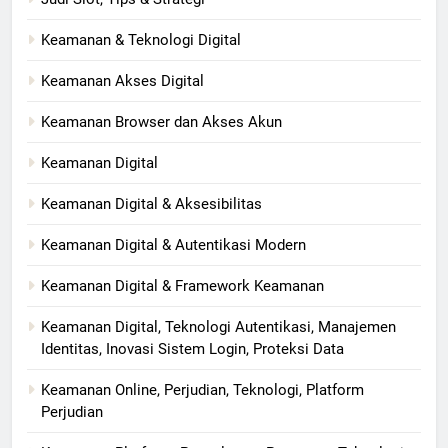
Keamanan & Teknologi Digital
Keamanan Akses Digital
Keamanan Browser dan Akses Akun
Keamanan Digital
Keamanan Digital & Aksesibilitas
Keamanan Digital & Autentikasi Modern
Keamanan Digital & Framework Keamanan
Keamanan Digital, Teknologi Autentikasi, Manajemen
Identitas, Inovasi Sistem Login, Proteksi Data
Keamanan Online, Perjudian, Teknologi, Platform
Perjudian