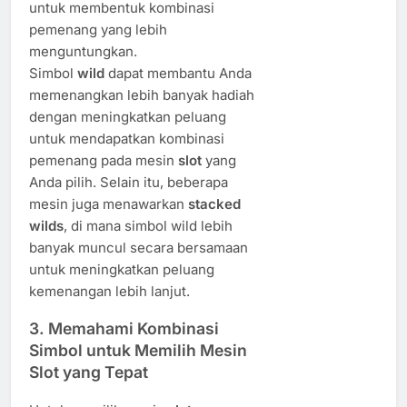
untuk membentuk kombinasi
pemenang yang lebih
menguntungkan.
Simbol
wild
dapat membantu Anda
memenangkan lebih banyak hadiah
dengan meningkatkan peluang
untuk mendapatkan kombinasi
pemenang pada mesin
slot
yang
Anda pilih. Selain itu, beberapa
mesin juga menawarkan
stacked
wilds
, di mana simbol wild lebih
banyak muncul secara bersamaan
untuk meningkatkan peluang
kemenangan lebih lanjut.
3.
Memahami Kombinasi
Simbol untuk Memilih Mesin
Slot yang Tepat