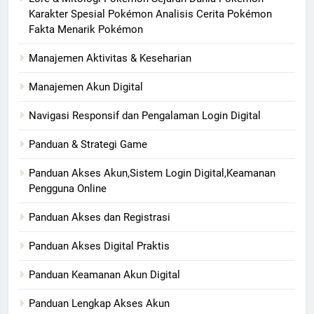
Karakter Spesial Pokémon Analisis Cerita Pokémon
Fakta Menarik Pokémon
Manajemen Aktivitas & Keseharian
Manajemen Akun Digital
Navigasi Responsif dan Pengalaman Login Digital
Panduan & Strategi Game
Panduan Akses Akun,Sistem Login Digital,Keamanan
Pengguna Online
Panduan Akses dan Registrasi
Panduan Akses Digital Praktis
Panduan Keamanan Akun Digital
Panduan Lengkap Akses Akun