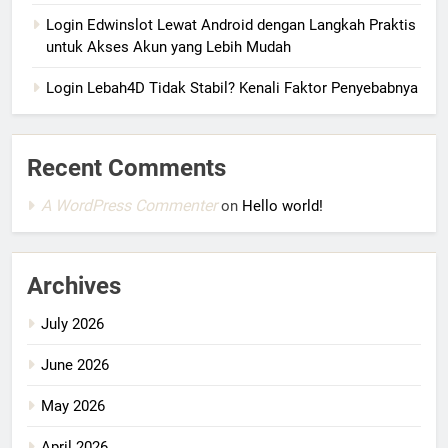
Login Edwinslot Lewat Android dengan Langkah Praktis
untuk Akses Akun yang Lebih Mudah
Login Lebah4D Tidak Stabil? Kenali Faktor Penyebabnya
Recent Comments
A WordPress Commenter
on
Hello world!
Archives
July 2026
June 2026
May 2026
April 2026