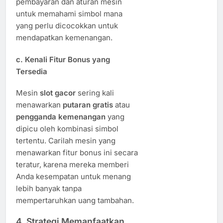
pembayaran dan aturan mesin
untuk memahami simbol mana
yang perlu dicocokkan untuk
mendapatkan kemenangan.
c.
Kenali Fitur Bonus yang
Tersedia
Mesin
slot gacor
sering kali
menawarkan
putaran gratis
atau
pengganda kemenangan
yang
dipicu oleh kombinasi simbol
tertentu. Carilah mesin yang
menawarkan fitur bonus ini secara
teratur, karena mereka memberi
Anda kesempatan untuk menang
lebih banyak tanpa
mempertaruhkan uang tambahan.
4.
Strategi Memanfaatkan