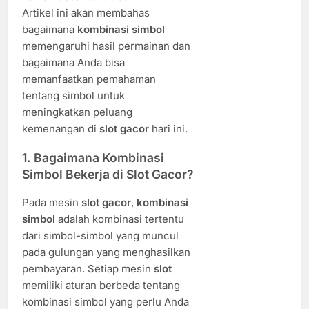
Artikel ini akan membahas
bagaimana
kombinasi simbol
memengaruhi hasil permainan dan
bagaimana Anda bisa
memanfaatkan pemahaman
tentang simbol untuk
meningkatkan peluang
kemenangan di
slot gacor
hari ini.
1.
Bagaimana Kombinasi
Simbol Bekerja di Slot Gacor?
Pada mesin
slot gacor
,
kombinasi
simbol
adalah kombinasi tertentu
dari simbol-simbol yang muncul
pada gulungan yang menghasilkan
pembayaran. Setiap mesin
slot
memiliki aturan berbeda tentang
kombinasi simbol yang perlu Anda