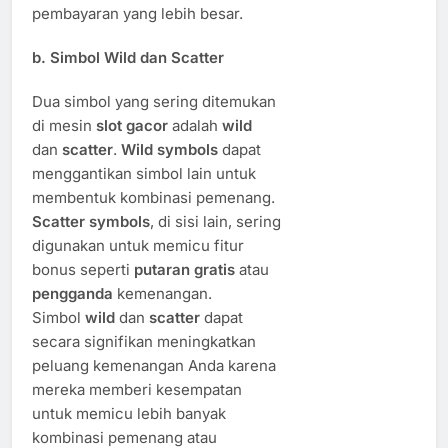
pembayaran yang lebih besar.
b.
Simbol Wild dan Scatter
Dua simbol yang sering ditemukan
di mesin
slot gacor
adalah
wild
dan
scatter
.
Wild symbols
dapat
menggantikan simbol lain untuk
membentuk kombinasi pemenang.
Scatter symbols
, di sisi lain, sering
digunakan untuk memicu fitur
bonus seperti
putaran gratis
atau
pengganda
kemenangan.
Simbol
wild
dan
scatter
dapat
secara signifikan meningkatkan
peluang kemenangan Anda karena
mereka memberi kesempatan
untuk memicu lebih banyak
kombinasi pemenang atau