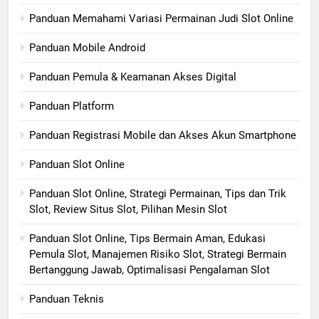
Panduan Memahami Variasi Permainan Judi Slot Online
Panduan Mobile Android
Panduan Pemula & Keamanan Akses Digital
Panduan Platform
Panduan Registrasi Mobile dan Akses Akun Smartphone
Panduan Slot Online
Panduan Slot Online, Strategi Permainan, Tips dan Trik
Slot, Review Situs Slot, Pilihan Mesin Slot
Panduan Slot Online, Tips Bermain Aman, Edukasi
Pemula Slot, Manajemen Risiko Slot, Strategi Bermain
Bertanggung Jawab, Optimalisasi Pengalaman Slot
Panduan Teknis