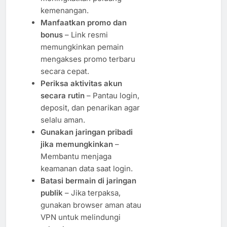
kemenangan.
Manfaatkan promo dan
bonus
– Link resmi
memungkinkan pemain
mengakses promo terbaru
secara cepat.
Periksa aktivitas akun
secara rutin
– Pantau login,
deposit, dan penarikan agar
selalu aman.
Gunakan jaringan pribadi
jika memungkinkan
–
Membantu menjaga
keamanan data saat login.
Batasi bermain di jaringan
publik
– Jika terpaksa,
gunakan browser aman atau
VPN untuk melindungi