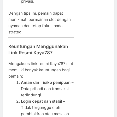
privasi.
Dengan tips ini, pemain dapat
menikmati permainan slot dengan
nyaman dan tetap fokus pada
strategi.
Keuntungan Menggunakan
Link Resmi Kaya787
Mengakses link resmi Kaya787 slot
memiliki banyak keuntungan bagi
pemain:
Aman dari risiko penipuan
–
Data pribadi dan transaksi
terlindungi.
Login cepat dan stabil
–
Tidak terganggu oleh
pemblokiran atau masalah