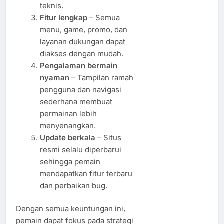
teknis.
Fitur lengkap
– Semua
menu, game, promo, dan
layanan dukungan dapat
diakses dengan mudah.
Pengalaman bermain
nyaman
– Tampilan ramah
pengguna dan navigasi
sederhana membuat
permainan lebih
menyenangkan.
Update berkala
– Situs
resmi selalu diperbarui
sehingga pemain
mendapatkan fitur terbaru
dan perbaikan bug.
Dengan semua keuntungan ini,
pemain dapat fokus pada strategi