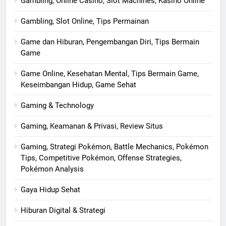
Gambling, Online Casino, Slot Machines, Kasino Online
Gambling, Slot Online, Tips Permainan
Game dan Hiburan, Pengembangan Diri, Tips Bermain
Game
Game Online, Kesehatan Mental, Tips Bermain Game,
Keseimbangan Hidup, Game Sehat
Gaming & Technology
Gaming, Keamanan & Privasi, Review Situs
Gaming, Strategi Pokémon, Battle Mechanics, Pokémon
Tips, Competitive Pokémon, Offense Strategies,
Pokémon Analysis
Gaya Hidup Sehat
Hiburan Digital & Strategi