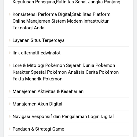
Keputusan Pengguna,Rutinitas Sehat Jangka Panjang
Konsistensi Performa Digital,Stabilitas Platform
Online,Manajemen Sistem Modern,Infrastruktur
Teknologi Andal
Layanan Situs Terpercaya
link alternatif edwinslot
Lore & Mitologi Pokémon Sejarah Dunia Pokémon
Karakter Spesial Pokémon Analisis Cerita Pokémon
Fakta Menarik Pokémon
Manajemen Aktivitas & Keseharian
Manajemen Akun Digital
Navigasi Responsif dan Pengalaman Login Digital
Panduan & Strategi Game