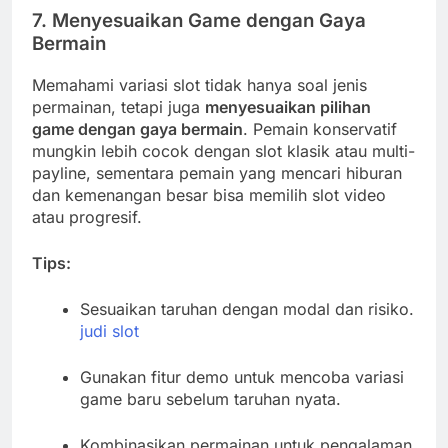
7. Menyesuaikan Game dengan Gaya
Bermain
Memahami variasi slot tidak hanya soal jenis
permainan, tetapi juga
menyesuaikan pilihan
game dengan gaya bermain
. Pemain konservatif
mungkin lebih cocok dengan slot klasik atau multi-
payline, sementara pemain yang mencari hiburan
dan kemenangan besar bisa memilih slot video
atau progresif.
Tips:
Sesuaikan taruhan dengan modal dan risiko.
judi slot
Gunakan fitur demo untuk mencoba variasi
game baru sebelum taruhan nyata.
Kombinasikan permainan untuk pengalaman