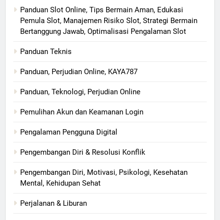
Panduan Slot Online, Tips Bermain Aman, Edukasi
Pemula Slot, Manajemen Risiko Slot, Strategi Bermain
Bertanggung Jawab, Optimalisasi Pengalaman Slot
Panduan Teknis
Panduan, Perjudian Online, KAYA787
Panduan, Teknologi, Perjudian Online
Pemulihan Akun dan Keamanan Login
Pengalaman Pengguna Digital
Pengembangan Diri & Resolusi Konflik
Pengembangan Diri, Motivasi, Psikologi, Kesehatan
Mental, Kehidupan Sehat
Perjalanan & Liburan