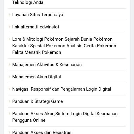
Teknologi Andal
Layanan Situs Terpercaya
link alternatif edwinslot
Lore & Mitologi Pokémon Sejarah Dunia Pokémon
Karakter Spesial Pokémon Analisis Cerita Pokémon
Fakta Menarik Pokémon
Manajemen Aktivitas & Keseharian
Manajemen Akun Digital
Navigasi Responsif dan Pengalaman Login Digital
Panduan & Strategi Game
Panduan Akses Akun,Sistem Login Digital,Keamanan
Pengguna Online
Panduan Akses dan Registrasi