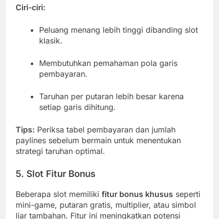
Ciri-ciri:
Peluang menang lebih tinggi dibanding slot
klasik.
Membutuhkan pemahaman pola garis
pembayaran.
Taruhan per putaran lebih besar karena
setiap garis dihitung.
Tips:
Periksa tabel pembayaran dan jumlah
paylines sebelum bermain untuk menentukan
strategi taruhan optimal.
5. Slot Fitur Bonus
Beberapa slot memiliki
fitur bonus khusus
seperti
mini-game, putaran gratis, multiplier, atau simbol
liar tambahan. Fitur ini meningkatkan potensi