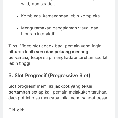
wild, dan scatter.
Kombinasi kemenangan lebih kompleks.
Mengutamakan pengalaman visual dan
hiburan interaktif.
Tips:
Video slot cocok bagi pemain yang ingin
hiburan lebih seru dan peluang menang
bervariasi
, tetapi siap menghadapi taruhan sedikit
lebih tinggi.
3. Slot Progresif (Progressive Slot)
Slot progresif memiliki
jackpot yang terus
bertambah
setiap kali pemain melakukan taruhan.
Jackpot ini bisa mencapai nilai yang sangat besar.
Ciri-ciri: