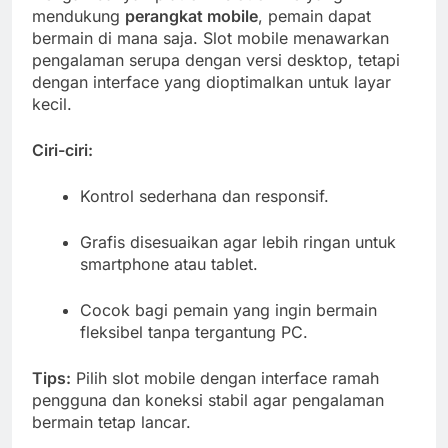
mendukung
perangkat mobile
, pemain dapat
bermain di mana saja. Slot mobile menawarkan
pengalaman serupa dengan versi desktop, tetapi
dengan interface yang dioptimalkan untuk layar
kecil.
Ciri-ciri:
Kontrol sederhana dan responsif.
Grafis disesuaikan agar lebih ringan untuk
smartphone atau tablet.
Cocok bagi pemain yang ingin bermain
fleksibel tanpa tergantung PC.
Tips:
Pilih slot mobile dengan interface ramah
pengguna dan koneksi stabil agar pengalaman
bermain tetap lancar.