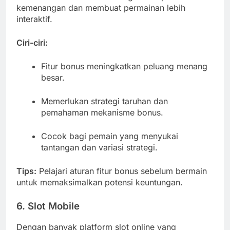
kemenangan dan membuat permainan lebih
interaktif.
Ciri-ciri:
Fitur bonus meningkatkan peluang menang
besar.
Memerlukan strategi taruhan dan
pemahaman mekanisme bonus.
Cocok bagi pemain yang menyukai
tantangan dan variasi strategi.
Tips:
Pelajari aturan fitur bonus sebelum bermain
untuk memaksimalkan potensi keuntungan.
6. Slot Mobile
Dengan banyak platform slot online yang