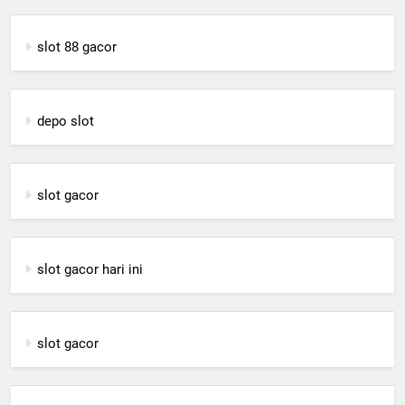
slot 88 gacor
depo slot
slot gacor
slot gacor hari ini
slot gacor