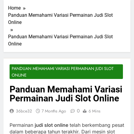
Home
Panduan Memahami Variasi Permainan Judi Slot
Online
Panduan Memahami Variasi Permainan Judi Slot
Online
PANDUAN MEMAHAMI VARIASI PERMAINAN JUDI SLOT
ONLINE
Panduan Memahami Variasi
Permainan Judi Slot Online
0
36bce32
7 Months Ago
6 Mins
Permainan
judi slot online
telah berkembang pesat
dalam beberapa tahun terakhir. Dari mesin slot