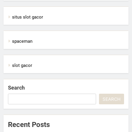
situs slot gacor
spaceman
slot gacor
Search
SEARCH
Recent Posts