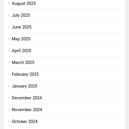
August 2025
July 2025
June 2025
May 2025
April 2025
March 2025
February 2025
January 2025
December 2024
November 2024
October 2024