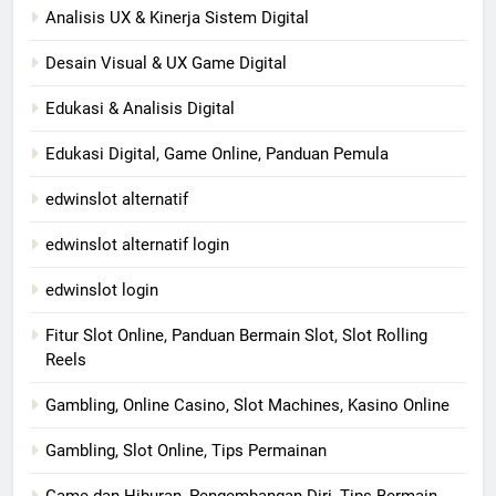
Analisis UX & Kinerja Sistem Digital
Desain Visual & UX Game Digital
Edukasi & Analisis Digital
Edukasi Digital, Game Online, Panduan Pemula
edwinslot alternatif
edwinslot alternatif login
edwinslot login
Fitur Slot Online, Panduan Bermain Slot, Slot Rolling
Reels
Gambling, Online Casino, Slot Machines, Kasino Online
Gambling, Slot Online, Tips Permainan
Game dan Hiburan, Pengembangan Diri, Tips Bermain