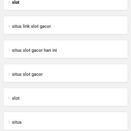
slot
situs link slot gacor
situs slot gacor hari ini
situs slot gacor
slot
situs