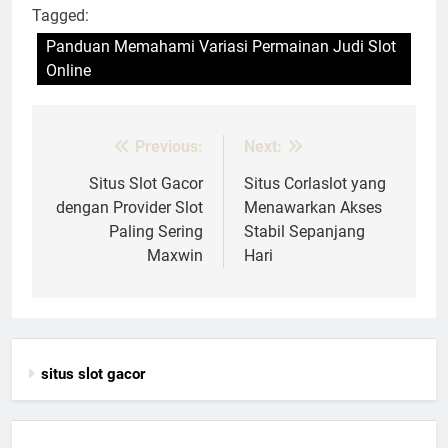
Tagged:
Panduan Memahami Variasi Permainan Judi Slot
Online
Previous:
Next:
Post
navigation
Situs Slot Gacor
Situs Corlaslot yang
dengan Provider Slot
Menawarkan Akses
Paling Sering
Stabil Sepanjang
Maxwin
Hari
situs slot gacor