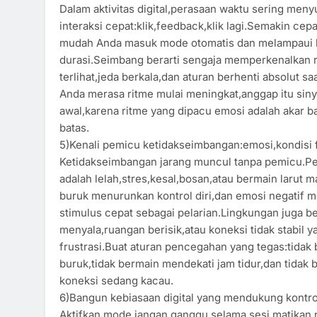
Dalam aktivitas digital,perasaan waktu sering meny
interaksi cepat:klik,feedback,klik lagi.Semakin cep
mudah Anda masuk mode otomatis dan melampaui 
durasi.Seimbang berarti sengaja memperkenalkan 
terlihat,jeda berkala,dan aturan berhenti absolut sa
Anda merasa ritme mulai meningkat,anggap itu sinya
awal,karena ritme yang dipacu emosi adalah akar 
batas.
5)Kenali pemicu ketidakseimbangan:emosi,kondisi f
Ketidakseimbangan jarang muncul tanpa pemicu.P
adalah lelah,stres,kesal,bosan,atau bermain larut m
buruk menurunkan kontrol diri,dan emosi negatif
stimulus cepat sebagai pelarian.Lingkungan juga be
menyala,ruangan berisik,atau koneksi tidak stabil
frustrasi.Buat aturan pencegahan yang tegas:tidak
buruk,tidak bermain mendekati jam tidur,dan tidak 
koneksi sedang kacau.
6)Bangun kebiasaan digital yang mendukung kontro
Aktifkan mode jangan ganggu selama sesi,matikan no