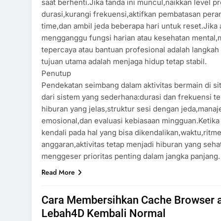
saat berhenti.Jika tanda ini muncul,naikkan level 
durasi,kurangi frekuensi,aktifkan pembatasan pera
time,dan ambil jeda beberapa hari untuk reset.Jika 
mengganggu fungsi harian atau kesehatan mental,
tepercaya atau bantuan profesional adalah langka
tujuan utama adalah menjaga hidup tetap stabil.
Penutup
Pendekatan seimbang dalam aktivitas bermain di si
dari sistem yang sederhana:durasi dan frekuensi t
hiburan yang jelas,struktur sesi dengan jeda,man
emosional,dan evaluasi kebiasaan mingguan.Keti
kendali pada hal yang bisa dikendalikan,waktu,ritm
anggaran,aktivitas tetap menjadi hiburan yang sehat
menggeser prioritas penting dalam jangka panjang.
Read More
Cara Membersihkan Cache Browser a
Lebah4D Kembali Normal