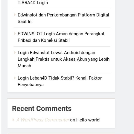
TIARA4D Login
Edwinslot dan Perkembangan Platform Digital
Saat Ini
EDWINSLOT Login Aman dengan Perangkat
Pribadi dan Koneksi Stabil
Login Edwinslot Lewat Android dengan
Langkah Praktis untuk Akses Akun yang Lebih
Mudah
Login Lebah4D Tidak Stabil? Kenali Faktor
Penyebabnya
Recent Comments
A WordPress Commenter
on
Hello world!