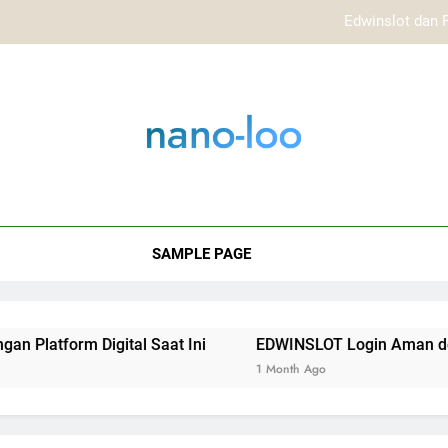
Edwinslot dan P
EDWINSLOT Login Aman dengan P
Login Edwinslot Lewat Android dengan Langkah Prakt
Cara Mengatas
o Loo
Edwinslot dan P
olusi Toilet Ramah Lingkungan Dari Nano Loo.
EDWINSLOT Login Aman dengan P
SAMPLE PAGE
Login Edwinslot Lewat Android dengan Langkah Prakt
Digital Saat Ini
EDWINSLOT Login Aman dengan Perangk
1 Month Ago