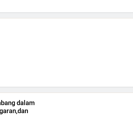
mbang dalam
ggaran,dan