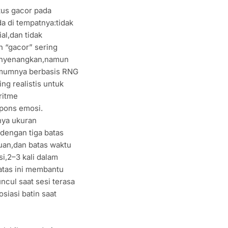
tus gacor pada
a di tempatnya:tidak
al,dan tidak
ah “gacor” sering
menyenangkan,namun
 umumnya berbasis RNG
ng realistis untuk
ritme
spons emosi.
nya ukuran
 dengan tiga batas
uan,dan batas waktu
i,2–3 kali dalam
atas ini membantu
ncul saat sesi terasa
siasi batin saat