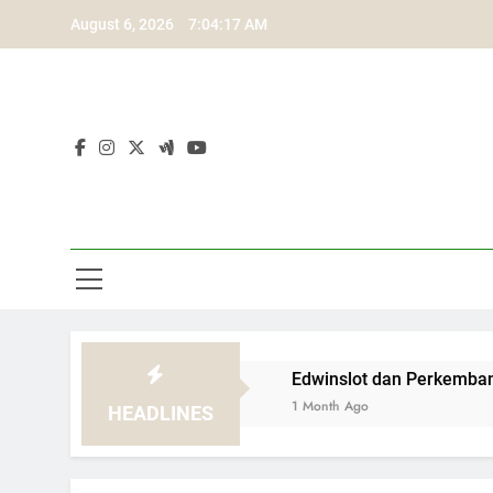
Skip
August 6, 2026
7:04:18 AM
to
content
Nan
Temukan S
da TIARA4D Login
Edwinslot dan Perkembangan Platform 
1 Month Ago
HEADLINES