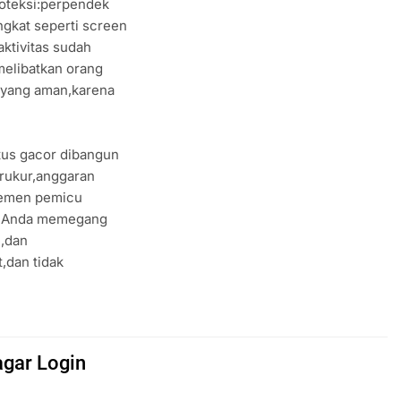
proteksi:perpendek
ngkat seperti screen
aktivitas sudah
melibatkan orang
h yang aman,karena
tus gacor dibangun
erukur,anggaran
ajemen pemicu
ka Anda memegang
e,dan
,dan tidak
gar Login