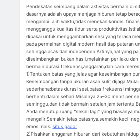
Pendekatan seimbang dalam aktivitas bermain di si
dasarnya adalah upaya menjaga hiburan tetap berad
mengambil alih waktu,tidak menekan kondisi finansi
mengganggu kualitas tidur serta produktivitas.Istil
dipakai untuk menggambarkan sesi yang terasa 
pada permainan digital modern hasil tiap putaran
sehingga acak dan independen.Artinya,hal yang pali
diseimbangkan bukan hasil,melainkan perilaku dan 
bermain:durasi,frekuensi,anggaran,dan cara mere
1)Tentukan batas yang jelas agar keseimbangan pu
Keseimbangan tanpa ukuran akan sulit dijaga.Mulai
sederhana:batas durasi sesi,batas frekuensi mingg
berhenti dalam sehari.Misalnya 25–30 menit per ses
seminggu,dan tidak bermain setelah jam tertentu.B
Anda menutup ruang “sekali lagi” yang biasanya mu
mengalir.Semakin jelas batasnya,semakin kecil nego
emosi naik.
situs gacor
2)Pisahkan anggaran hiburan dari kebutuhan hidup