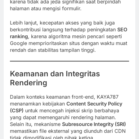
karena tidak ada jeda signifikan saat berpindah
halaman atau mengisi formulir.
Lebih lanjut, kecepatan akses yang baik juga
berkontribusi langsung terhadap peningkatan
SEO
ranking
, karena algoritma mesin pencari seperti
Google memprioritaskan situs dengan waktu muat
rendah dan stabilitas tampilan tinggi.
Keamanan dan Integritas
Rendering
Dalam konteks keamanan front-end, KAYA787
menanamkan kebijakan
Content Security Policy
(CSP)
untuk mencegah injeksi skrip berbahaya
yang dapat memengaruhi rendering halaman.
Selain itu, mekanisme
Subresource Integrity (SRI)
memastikan file eksternal yang diunduh dari CDN
tidak dimodifikasi oleh pihak ketiga.