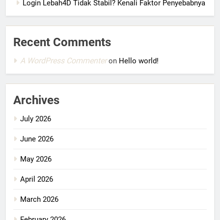
Login Lebah4D Tidak Stabil? Kenali Faktor Penyebabnya
Recent Comments
A WordPress Commenter
on
Hello world!
Archives
July 2026
June 2026
May 2026
April 2026
March 2026
February 2026