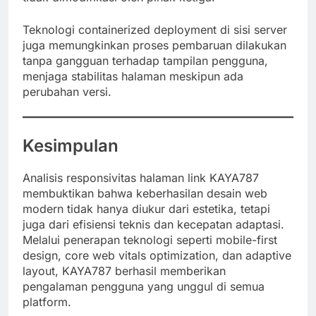
Teknologi containerized deployment di sisi server
juga memungkinkan proses pembaruan dilakukan
tanpa gangguan terhadap tampilan pengguna,
menjaga stabilitas halaman meskipun ada
perubahan versi.
Kesimpulan
Analisis responsivitas halaman link KAYA787
membuktikan bahwa keberhasilan desain web
modern tidak hanya diukur dari estetika, tetapi
juga dari efisiensi teknis dan kecepatan adaptasi.
Melalui penerapan teknologi seperti mobile-first
design, core web vitals optimization, dan adaptive
layout, KAYA787 berhasil memberikan
pengalaman pengguna yang unggul di semua
platform.