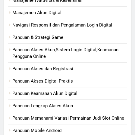
Manajemen Aktivitas & Keseharian
Manajemen Akun Digital
Navigasi Responsif dan Pengalaman Login Digital
Panduan & Strategi Game
Panduan Akses Akun,Sistem Login Digital,Keamanan
Pengguna Online
Panduan Akses dan Registrasi
Panduan Akses Digital Praktis
Panduan Keamanan Akun Digital
Panduan Lengkap Akses Akun
Panduan Memahami Variasi Permainan Judi Slot Online
Panduan Mobile Android