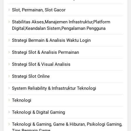
Slot, Permainan, Slot Gacor
Stabilitas Akses,Manajemen Infrastruktur,Platform
Digital,Keandalan Sistem,Pengalaman Pengguna
Strategi Bermain & Analisis Waktu Login
Strategi Slot & Analisis Permainan
Strategi Slot & Visual Analisis
Strategi Slot Online
System Reliability & Infrastruktur Teknologi
Teknologi
Teknologi & Digital Gaming
Teknologi & Gaming, Game & Hiburan, Psikologi Gaming,
Tips Bermain Game