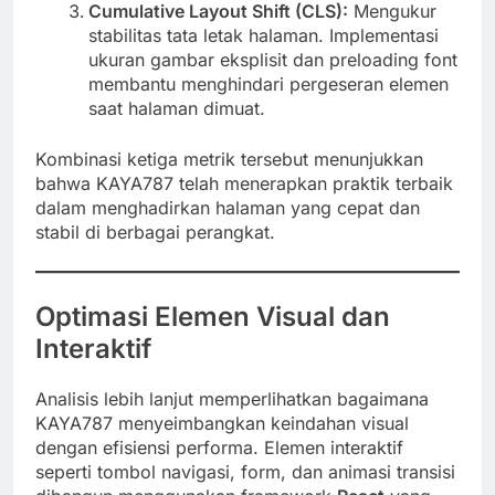
Cumulative Layout Shift (CLS):
Mengukur
stabilitas tata letak halaman. Implementasi
ukuran gambar eksplisit dan preloading font
membantu menghindari pergeseran elemen
saat halaman dimuat.
Kombinasi ketiga metrik tersebut menunjukkan
bahwa KAYA787 telah menerapkan praktik terbaik
dalam menghadirkan halaman yang cepat dan
stabil di berbagai perangkat.
Optimasi Elemen Visual dan
Interaktif
Analisis lebih lanjut memperlihatkan bagaimana
KAYA787 menyeimbangkan keindahan visual
dengan efisiensi performa. Elemen interaktif
seperti tombol navigasi, form, dan animasi transisi