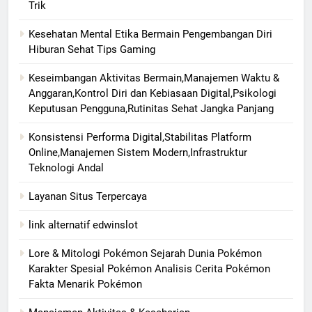
Trik
Kesehatan Mental Etika Bermain Pengembangan Diri
Hiburan Sehat Tips Gaming
Keseimbangan Aktivitas Bermain,Manajemen Waktu &
Anggaran,Kontrol Diri dan Kebiasaan Digital,Psikologi
Keputusan Pengguna,Rutinitas Sehat Jangka Panjang
Konsistensi Performa Digital,Stabilitas Platform
Online,Manajemen Sistem Modern,Infrastruktur
Teknologi Andal
Layanan Situs Terpercaya
link alternatif edwinslot
Lore & Mitologi Pokémon Sejarah Dunia Pokémon
Karakter Spesial Pokémon Analisis Cerita Pokémon
Fakta Menarik Pokémon