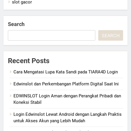
slot gacor
Search
SEARCH
Recent Posts
Cara Mengatasi Lupa Kata Sandi pada TIARA4D Login
Edwinslot dan Perkembangan Platform Digital Saat Ini
EDWINSLOT Login Aman dengan Perangkat Pribadi dan
Koneksi Stabil
Login Edwinslot Lewat Android dengan Langkah Praktis
untuk Akses Akun yang Lebih Mudah