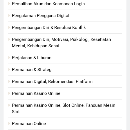
Pemulihan Akun dan Keamanan Login
Pengalaman Pengguna Digital
Pengembangan Diri & Resolusi Konflik
Pengembangan Diri, Motivasi, Psikologi, Kesehatan
Mental, Kehidupan Sehat
Perjalanan & Liburan
Permainan & Strategi
Permainan Digital, Rekomendasi Platform
Permainan Kasino Online
Permainan Kasino Online, Slot Online, Panduan Mesin
Slot
Permainan Online