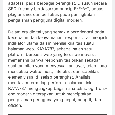
adaptasi pada berbagai perangkat. Disusun secara
SEO-friendly berdasarkan prinsip E-E-A-T, bebas
plagiarisme, dan berfokus pada peningkatan
pengalaman pengguna digital modern.
Dalam era digital yang semakin berorientasi pada
kecepatan dan kenyamanan, responsivitas menjadi
indikator utama dalam menilai kualitas suatu
halaman web. KAYA787, sebagai salah satu
platform berbasis web yang terus berinovasi,
memahami bahwa responsivitas bukan sekadar
soal tampilan yang menyesuaikan layar, tetapi juga
mencakup waktu muat, interaksi, dan stabilitas
elemen visual di setiap perangkat. Analisis
mendalam terhadap performa halaman link
KAYA787 mengungkap bagaimana teknologi front-
end modern diterapkan untuk menciptakan
pengalaman pengguna yang cepat, adaptif, dan
efisien.