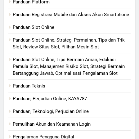
Panduan Platform
Panduan Registrasi Mobile dan Akses Akun Smartphone
Panduan Slot Online
Panduan Slot Online, Strategi Permainan, Tips dan Trik
Slot, Review Situs Slot, Pilihan Mesin Slot
Panduan Slot Online, Tips Bermain Aman, Edukasi
Pemula Slot, Manajemen Risiko Slot, Strategi Bermain
Bertanggung Jawab, Optimalisasi Pengalaman Slot
Panduan Teknis
Panduan, Perjudian Online, KAYA787
Panduan, Teknologi, Perjudian Online
Pemulihan Akun dan Keamanan Login
Pengalaman Pengguna Digital