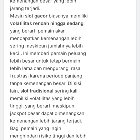
kemenangan besar yang lebih
jarang terjadi.
Mesin
slot gacor
biasanya memiliki
volatilitas rendah hingga sedang
,
yang berarti pemain akan
mendapatkan kemenangan lebih
sering meskipun jumlahnya lebih
kecil. Ini memberi pemain peluang
lebih besar untuk tetap bermain
lebih lama dan mengurangi rasa
frustrasi karena periode panjang
tanpa kemenangan besar. Di sisi
lain,
slot tradisional
sering kali
memiliki volatilitas yang lebih
tinggi, yang berarti meskipun
jackpot besar dapat dimenangkan,
kemenangan lebih jarang terjadi.
Bagi pemain yang ingin
menghindari risiko tinggi dan lebih