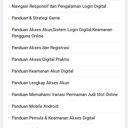
Navigasi Responsif dan Pengalaman Login Digital
Panduan & Strategi Game
Panduan Akses Akun,Sistem Login Digital,Keamanan
Pengguna Online
Panduan Akses dan Registrasi
Panduan Akses Digital Praktis
Panduan Keamanan Akun Digital
Panduan Lengkap Akses Akun
Panduan Memahami Variasi Permainan Judi Slot Online
Panduan Mobile Android
Panduan Pemula & Keamanan Akses Digital