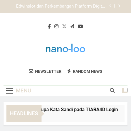
Skip
EDWINSLOT Login Aman dengan Perangkat
to
Pribadi dan Koneksi Stabil
content
Login Edwinslot Lewat Android dengan Langkah
Praktis untuk Akses Akun yang Lebih Mudah
Cara Mengatasi Lupa Kata Sandi pada TIARA4D
Login
Edwinslot dan Perkembangan Platform Digital
Saat Ini
EDWINSLOT Login Aman dengan Perangkat
Pribadi dan Koneksi Stabil
Nano Loo
Temukan Solusi Toilet Ramah Lingkungan
Login Edwinslot Lewat Android dengan Langkah
NEWSLETTER
RANDOM NEWS
Praktis untuk Akses Akun yang Lebih Mudah
Dari Nano Loo.
MENU
ara Mengatasi Lupa Kata Sandi pada TIARA4D Login
Edw
HEADLINES
Weeks Ago
1 M