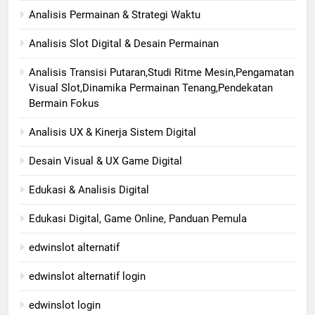
Analisis Permainan & Strategi Waktu
Analisis Slot Digital & Desain Permainan
Analisis Transisi Putaran,Studi Ritme Mesin,Pengamatan
Visual Slot,Dinamika Permainan Tenang,Pendekatan
Bermain Fokus
Analisis UX & Kinerja Sistem Digital
Desain Visual & UX Game Digital
Edukasi & Analisis Digital
Edukasi Digital, Game Online, Panduan Pemula
edwinslot alternatif
edwinslot alternatif login
edwinslot login