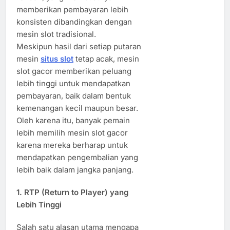
memberikan pembayaran lebih
konsisten dibandingkan dengan
mesin slot tradisional.
Meskipun hasil dari setiap putaran
mesin
situs slot
tetap acak, mesin
slot gacor memberikan peluang
lebih tinggi untuk mendapatkan
pembayaran, baik dalam bentuk
kemenangan kecil maupun besar.
Oleh karena itu, banyak pemain
lebih memilih mesin slot gacor
karena mereka berharap untuk
mendapatkan pengembalian yang
lebih baik dalam jangka panjang.
1.
RTP (Return to Player) yang
Lebih Tinggi
Salah satu alasan utama mengapa