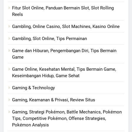
Fitur Slot Online, Panduan Bermain Slot, Slot Rolling
Reels
Gambling, Online Casino, Slot Machines, Kasino Online
Gambling, Slot Online, Tips Permainan
Game dan Hiburan, Pengembangan Diri, Tips Bermain
Game
Game Online, Kesehatan Mental, Tips Bermain Game,
Keseimbangan Hidup, Game Sehat
Gaming & Technology
Gaming, Keamanan & Privasi, Review Situs
Gaming, Strategi Pokémon, Battle Mechanics, Pokémon
Tips, Competitive Pokémon, Offense Strategies,
Pokémon Analysis