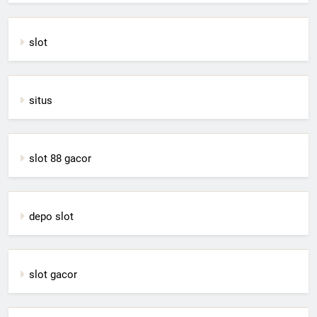
slot
situs
slot 88 gacor
depo slot
slot gacor