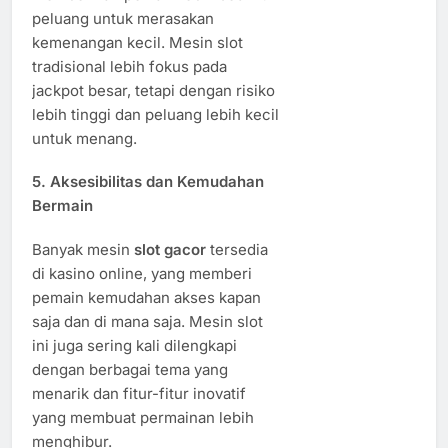
peluang untuk merasakan
kemenangan kecil. Mesin slot
tradisional lebih fokus pada
jackpot besar, tetapi dengan risiko
lebih tinggi dan peluang lebih kecil
untuk menang.
5.
Aksesibilitas dan Kemudahan
Bermain
Banyak mesin
slot gacor
tersedia
di kasino online, yang memberi
pemain kemudahan akses kapan
saja dan di mana saja. Mesin slot
ini juga sering kali dilengkapi
dengan berbagai tema yang
menarik dan fitur-fitur inovatif
yang membuat permainan lebih
menghibur.