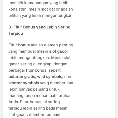
memilih kemenangan yang lebih
konsisten, mesin slot gacor adalah
pilihan yang lebih menguntungkan.
3.
Fitur Bonus yang Lebih Sering
Terpicu
Fitur
bonus
adalah elemen penting
yang membuat mesin
slot gacor
lebih menguntungkan. Mesin slot
gacor sering dilengkapi dengan
berbagai fitur bonus, seperti
putaran gratis
,
wild symbols
, dan
scatter symbols
yang memberikan
lebih banyak peluang untuk
menang tanpa menambah taruhan
Anda. Fitur bonus ini sering
terpicu lebih sering pada mesin
slot gacor, memberi pemain