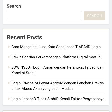
Search
SEARCH
Recent Posts
Cara Mengatasi Lupa Kata Sandi pada TIARA4D Login
Edwinslot dan Perkembangan Platform Digital Saat Ini
EDWINSLOT Login Aman dengan Perangkat Pribadi dan
Koneksi Stabil
Login Edwinslot Lewat Android dengan Langkah Praktis
untuk Akses Akun yang Lebih Mudah
Login Lebah4D Tidak Stabil? Kenali Faktor Penyebabnya