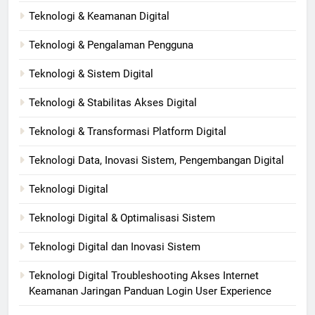
Teknologi & Keamanan Digital
Teknologi & Pengalaman Pengguna
Teknologi & Sistem Digital
Teknologi & Stabilitas Akses Digital
Teknologi & Transformasi Platform Digital
Teknologi Data, Inovasi Sistem, Pengembangan Digital
Teknologi Digital
Teknologi Digital & Optimalisasi Sistem
Teknologi Digital dan Inovasi Sistem
Teknologi Digital Troubleshooting Akses Internet
Keamanan Jaringan Panduan Login User Experience