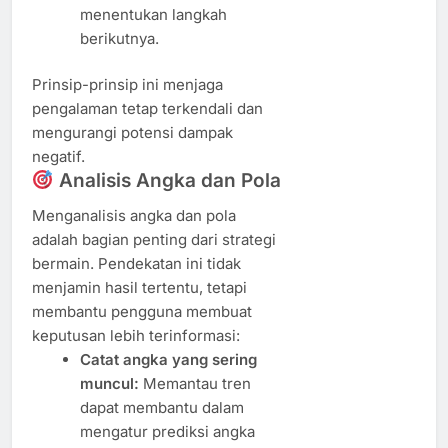
menentukan langkah
berikutnya.
Prinsip-prinsip ini menjaga
pengalaman tetap terkendali dan
mengurangi potensi dampak
negatif.
Analisis Angka dan Pola
Menganalisis angka dan pola
adalah bagian penting dari strategi
bermain. Pendekatan ini tidak
menjamin hasil tertentu, tetapi
membantu pengguna membuat
keputusan lebih terinformasi:
Catat angka yang sering
muncul:
Memantau tren
dapat membantu dalam
mengatur prediksi angka