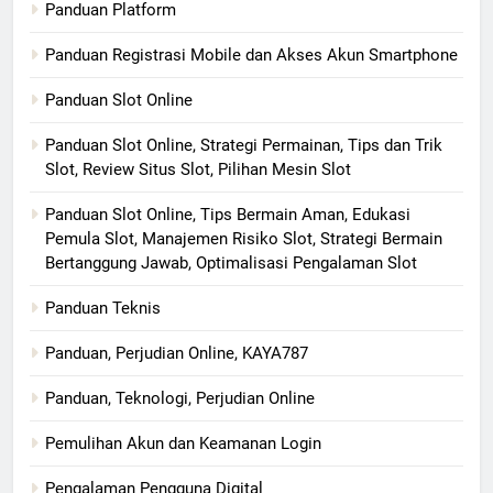
Panduan Platform
Panduan Registrasi Mobile dan Akses Akun Smartphone
Panduan Slot Online
Panduan Slot Online, Strategi Permainan, Tips dan Trik
Slot, Review Situs Slot, Pilihan Mesin Slot
Panduan Slot Online, Tips Bermain Aman, Edukasi
Pemula Slot, Manajemen Risiko Slot, Strategi Bermain
Bertanggung Jawab, Optimalisasi Pengalaman Slot
Panduan Teknis
Panduan, Perjudian Online, KAYA787
Panduan, Teknologi, Perjudian Online
Pemulihan Akun dan Keamanan Login
Pengalaman Pengguna Digital