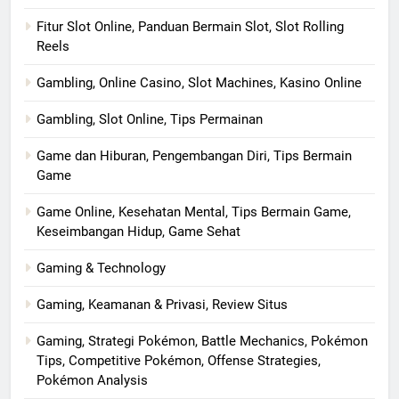
Fitur Slot Online, Panduan Bermain Slot, Slot Rolling
Reels
Gambling, Online Casino, Slot Machines, Kasino Online
Gambling, Slot Online, Tips Permainan
Game dan Hiburan, Pengembangan Diri, Tips Bermain
Game
Game Online, Kesehatan Mental, Tips Bermain Game,
Keseimbangan Hidup, Game Sehat
Gaming & Technology
Gaming, Keamanan & Privasi, Review Situs
Gaming, Strategi Pokémon, Battle Mechanics, Pokémon
Tips, Competitive Pokémon, Offense Strategies,
Pokémon Analysis