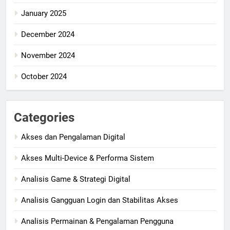
January 2025
December 2024
November 2024
October 2024
Categories
Akses dan Pengalaman Digital
Akses Multi-Device & Performa Sistem
Analisis Game & Strategi Digital
Analisis Gangguan Login dan Stabilitas Akses
Analisis Permainan & Pengalaman Pengguna