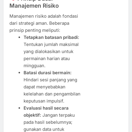
Manajemen Risiko
Manajemen risiko adalah fondasi
dari strategi aman. Beberapa
prinsip penting meliputi:
Tetapkan batasan pribadi:
Tentukan jumlah maksimal
yang dialokasikan untuk
permainan harian atau
mingguan.
Batasi durasi bermain:
Hindari sesi panjang yang
dapat menyebabkan
kelelahan dan pengambilan
keputusan impulsif.
Evaluasi hasil secara
objektif:
Jangan terpaku
pada hasil sebelumnya;
gunakan data untuk