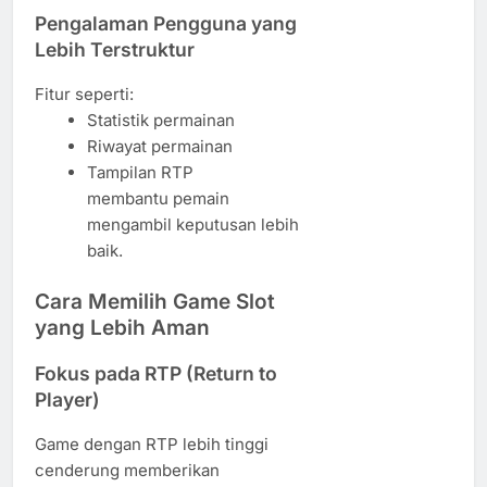
Pengalaman Pengguna yang
Lebih Terstruktur
Fitur seperti:
Statistik permainan
Riwayat permainan
Tampilan RTP
membantu pemain
mengambil keputusan lebih
baik.
Cara Memilih Game Slot
yang Lebih Aman
Fokus pada RTP (Return to
Player)
Game dengan RTP lebih tinggi
cenderung memberikan