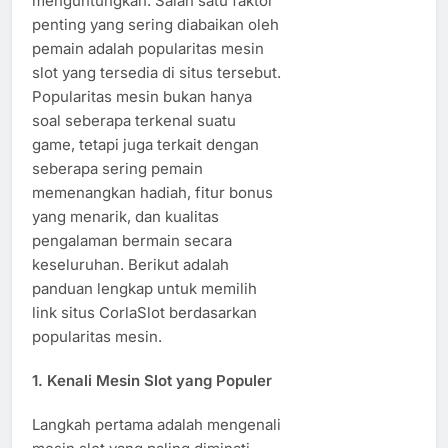
menguntungkan. Salah satu faktor
penting yang sering diabaikan oleh
pemain adalah popularitas mesin
slot yang tersedia di situs tersebut.
Popularitas mesin bukan hanya
soal seberapa terkenal suatu
game, tetapi juga terkait dengan
seberapa sering pemain
memenangkan hadiah, fitur bonus
yang menarik, dan kualitas
pengalaman bermain secara
keseluruhan. Berikut adalah
panduan lengkap untuk memilih
link situs CorlaSlot berdasarkan
popularitas mesin.
1. Kenali Mesin Slot yang Populer
Langkah pertama adalah mengenali