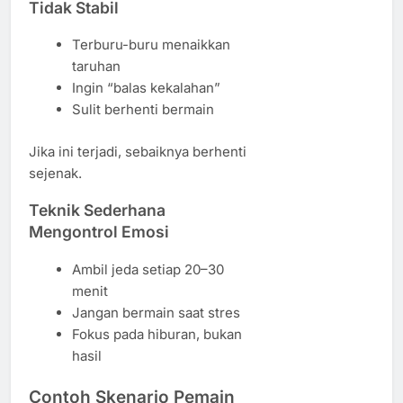
Tidak Stabil
Terburu-buru menaikkan
taruhan
Ingin “balas kekalahan”
Sulit berhenti bermain
Jika ini terjadi, sebaiknya berhenti
sejenak.
Teknik Sederhana
Mengontrol Emosi
Ambil jeda setiap 20–30
menit
Jangan bermain saat stres
Fokus pada hiburan, bukan
hasil
Contoh Skenario Pemain