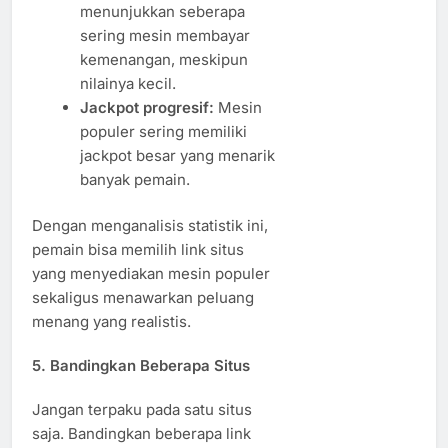
menunjukkan seberapa
sering mesin membayar
kemenangan, meskipun
nilainya kecil.
Jackpot progresif:
Mesin
populer sering memiliki
jackpot besar yang menarik
banyak pemain.
Dengan menganalisis statistik ini,
pemain bisa memilih link situs
yang menyediakan mesin populer
sekaligus menawarkan peluang
menang yang realistis.
5. Bandingkan Beberapa Situs
Jangan terpaku pada satu situs
saja. Bandingkan beberapa link