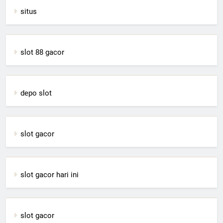
situs
slot 88 gacor
depo slot
slot gacor
slot gacor hari ini
slot gacor