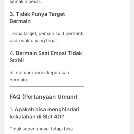
semakin besar.
3. Tidak Punya Target
Bermain
Tanpa target, pemain sulit berhenti
pada waktu yang tepat.
4. Bermain Saat Emosi Tidak
Stabil
Ini memperburuk keputusan
bermain.
FAQ (Pertanyaan Umum)
1. Apakah bisa menghindari
kekalahan di Slot 4D?
Tidak sepenuhnya, tetapi bisa