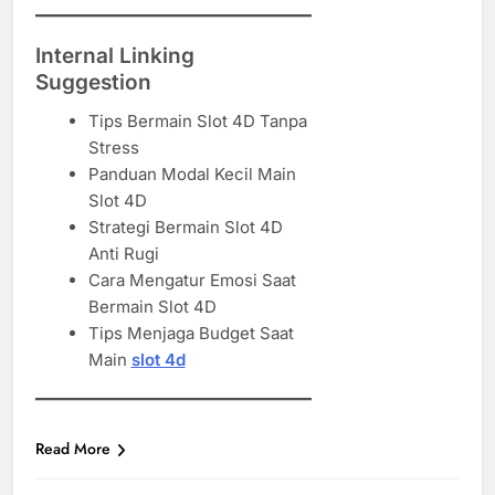
Internal Linking
Suggestion
Tips Bermain Slot 4D Tanpa
Stress
Panduan Modal Kecil Main
Slot 4D
Strategi Bermain Slot 4D
Anti Rugi
Cara Mengatur Emosi Saat
Bermain Slot 4D
Tips Menjaga Budget Saat
Main
slot 4d
Read More