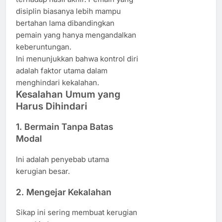
disiplin biasanya lebih mampu
bertahan lama dibandingkan
pemain yang hanya mengandalkan
keberuntungan.
Ini menunjukkan bahwa kontrol diri
adalah faktor utama dalam
menghindari kekalahan.
Kesalahan Umum yang
Harus Dihindari
1. Bermain Tanpa Batas
Modal
Ini adalah penyebab utama
kerugian besar.
2. Mengejar Kekalahan
Sikap ini sering membuat kerugian