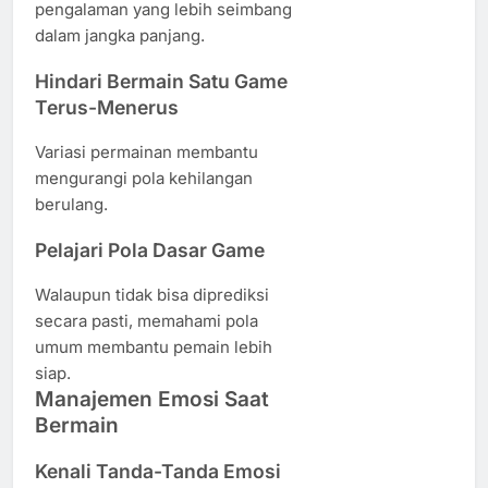
pengalaman yang lebih seimbang
dalam jangka panjang.
Hindari Bermain Satu Game
Terus-Menerus
Variasi permainan membantu
mengurangi pola kehilangan
berulang.
Pelajari Pola Dasar Game
Walaupun tidak bisa diprediksi
secara pasti, memahami pola
umum membantu pemain lebih
siap.
Manajemen Emosi Saat
Bermain
Kenali Tanda-Tanda Emosi