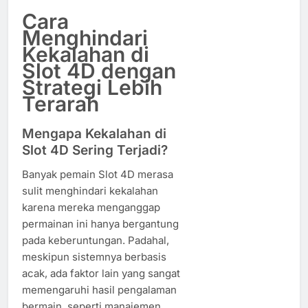
Cara
Menghindari
Kekalahan di
Slot 4D dengan
Strategi Lebih
Terarah
Mengapa Kekalahan di
Slot 4D Sering Terjadi?
Banyak pemain Slot 4D merasa
sulit menghindari kekalahan
karena mereka menganggap
permainan ini hanya bergantung
pada keberuntungan. Padahal,
meskipun sistemnya berbasis
acak, ada faktor lain yang sangat
memengaruhi hasil pengalaman
bermain, seperti manajemen