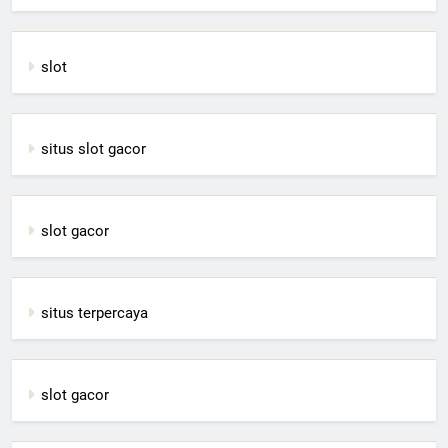
slot
situs slot gacor
slot gacor
situs terpercaya
slot gacor