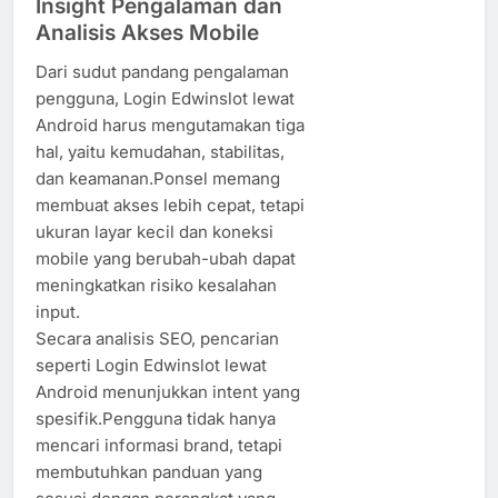
Insight Pengalaman dan
Analisis Akses Mobile
Dari sudut pandang pengalaman
pengguna, Login Edwinslot lewat
Android harus mengutamakan tiga
hal, yaitu kemudahan, stabilitas,
dan keamanan.Ponsel memang
membuat akses lebih cepat, tetapi
ukuran layar kecil dan koneksi
mobile yang berubah-ubah dapat
meningkatkan risiko kesalahan
input.
Secara analisis SEO, pencarian
seperti Login Edwinslot lewat
Android menunjukkan intent yang
spesifik.Pengguna tidak hanya
mencari informasi brand, tetapi
membutuhkan panduan yang