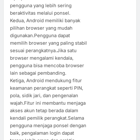
pengguna yang lebih sering
beraktivitas melalui ponsel.
Kedua, Android memiliki banyak
pilihan browser yang mudah
digunakan.Pengguna dapat
memilih browser yang paling stabil
sesuai perangkatnya.Jika satu
browser mengalami kendala,
pengguna bisa mencoba browser
lain sebagai pembanding.
Ketiga, Android mendukung fitur
keamanan perangkat seperti PIN,
pola, sidik jari, dan pengenalan
wajah.Fitur ini membantu menjaga
akses akun tetap berada dalam
kendali pemilik perangkat.Selama
pengguna menjaga ponsel dengan
baik, pengalaman login dapat