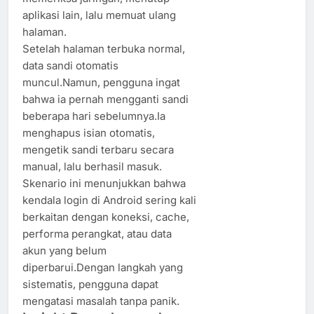
aplikasi lain, lalu memuat ulang
halaman.
Setelah halaman terbuka normal,
data sandi otomatis
muncul.Namun, pengguna ingat
bahwa ia pernah mengganti sandi
beberapa hari sebelumnya.Ia
menghapus isian otomatis,
mengetik sandi terbaru secara
manual, lalu berhasil masuk.
Skenario ini menunjukkan bahwa
kendala login di Android sering kali
berkaitan dengan koneksi, cache,
performa perangkat, atau data
akun yang belum
diperbarui.Dengan langkah yang
sistematis, pengguna dapat
mengatasi masalah tanpa panik.