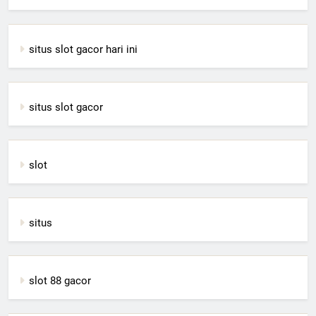
situs slot gacor hari ini
situs slot gacor
slot
situs
slot 88 gacor