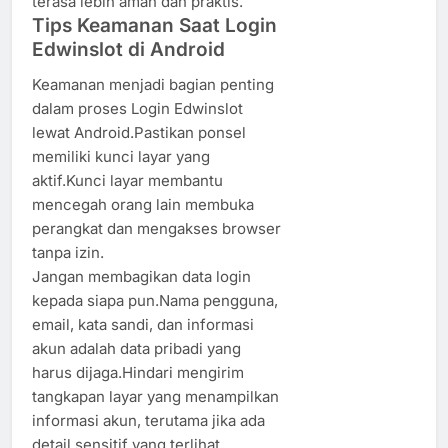
terasa lebih aman dan praktis.
Tips Keamanan Saat Login
Edwinslot di Android
Keamanan menjadi bagian penting
dalam proses Login Edwinslot
lewat Android.Pastikan ponsel
memiliki kunci layar yang
aktif.Kunci layar membantu
mencegah orang lain membuka
perangkat dan mengakses browser
tanpa izin.
Jangan membagikan data login
kepada siapa pun.Nama pengguna,
email, kata sandi, dan informasi
akun adalah data pribadi yang
harus dijaga.Hindari mengirim
tangkapan layar yang menampilkan
informasi akun, terutama jika ada
detail sensitif yang terlihat.