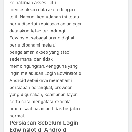
ke halaman akses, lalu
memasukkan data akun dengan
teliti.Namun, kemudahan ini tetap
perlu disertai kebiasaan aman agar
data akun tetap terlindungi.
Edwinslot sebagai brand digital
perlu dipahami melalui
pengalaman akses yang stabil,
sederhana, dan tidak
membingungkan.Pengguna yang
ingin melakukan Login Edwinslot di
Android sebaiknya memahami
persiapan perangkat, browser
yang digunakan, keamanan layar,
serta cara mengatasi kendala
umum saat halaman tidak berjalan
normal.
Persiapan Sebelum Login
Edwinslot di Android