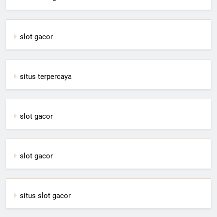
slot gacor
situs terpercaya
slot gacor
slot gacor
situs slot gacor