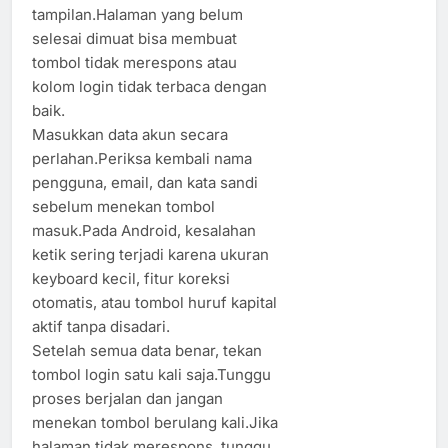
tampilan.Halaman yang belum
selesai dimuat bisa membuat
tombol tidak merespons atau
kolom login tidak terbaca dengan
baik.
Masukkan data akun secara
perlahan.Periksa kembali nama
pengguna, email, dan kata sandi
sebelum menekan tombol
masuk.Pada Android, kesalahan
ketik sering terjadi karena ukuran
keyboard kecil, fitur koreksi
otomatis, atau tombol huruf kapital
aktif tanpa disadari.
Setelah semua data benar, tekan
tombol login satu kali saja.Tunggu
proses berjalan dan jangan
menekan tombol berulang kali.Jika
halaman tidak merespons, tunggu