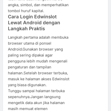
angka, simbol, dan memperhatikan
tombol huruf kapital.
Cara Login Edwinslot
Lewat Android dengan
Langkah Praktis
Langkah pertama adalah membuka
browser utama di ponsel
Android.Gunakan browser yang
paling sering dipakai agar
pengguna lebih mudah mengenali
pengaturan dan tampilan
halaman.Setelah browser terbuka,
masuk ke halaman akses Edwinslot
yang biasa digunakan.
Tunggu sampai halaman terbuka
sepenuhnya.Jangan langsung
mengetik data akun jika halaman
masih memuat elemen