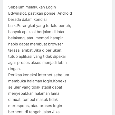
Sebelum melakukan Login
Edwinslot, pastikan ponsel Android
berada dalam kondisi
baik.Perangkat yang terlalu penuh,
banyak aplikasi berjalan di latar
belakang, atau memori hampir
habis dapat membuat browser
terasa lambat.Jika diperlukan,
tutup aplikasi yang tidak dipakai
agar proses akses menjadi lebih
ringan.
Periksa koneksi internet sebelum
membuka halaman login.Koneksi
seluler yang tidak stabil dapat
menyebabkan halaman lama
dimuat, tombol masuk tidak
merespons, atau proses login
berhenti di tengah jalan.Jika