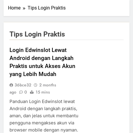
Home
Tips Login Praktis
Tips Login Praktis
Login Edwinslot Lewat
Android dengan Langkah
Praktis untuk Akses Akun
yang Lebih Mudah
36bce32
2 months
ago
0
15 mins
Panduan Login Edwinslot lewat
Android dengan langkah praktis,
aman, dan jelas untuk membantu
pengguna mengakses akun via
browser mobile dengan nyaman.