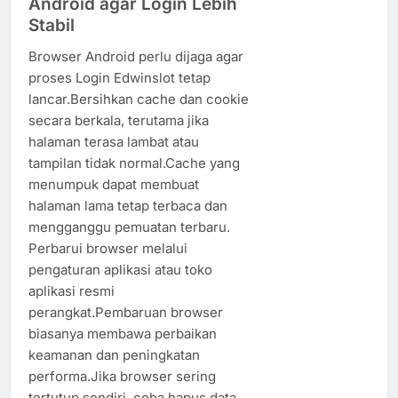
Android agar Login Lebih
Stabil
Browser Android perlu dijaga agar
proses Login Edwinslot tetap
lancar.Bersihkan cache dan cookie
secara berkala, terutama jika
halaman terasa lambat atau
tampilan tidak normal.Cache yang
menumpuk dapat membuat
halaman lama tetap terbaca dan
mengganggu pemuatan terbaru.
Perbarui browser melalui
pengaturan aplikasi atau toko
aplikasi resmi
perangkat.Pembaruan browser
biasanya membawa perbaikan
keamanan dan peningkatan
performa.Jika browser sering
tertutup sendiri, coba hapus data