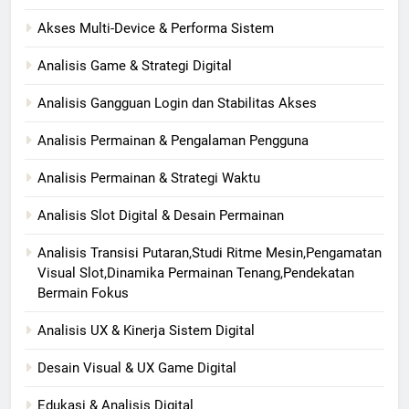
Akses Multi-Device & Performa Sistem
Analisis Game & Strategi Digital
Analisis Gangguan Login dan Stabilitas Akses
Analisis Permainan & Pengalaman Pengguna
Analisis Permainan & Strategi Waktu
Analisis Slot Digital & Desain Permainan
Analisis Transisi Putaran,Studi Ritme Mesin,Pengamatan
Visual Slot,Dinamika Permainan Tenang,Pendekatan
Bermain Fokus
Analisis UX & Kinerja Sistem Digital
Desain Visual & UX Game Digital
Edukasi & Analisis Digital