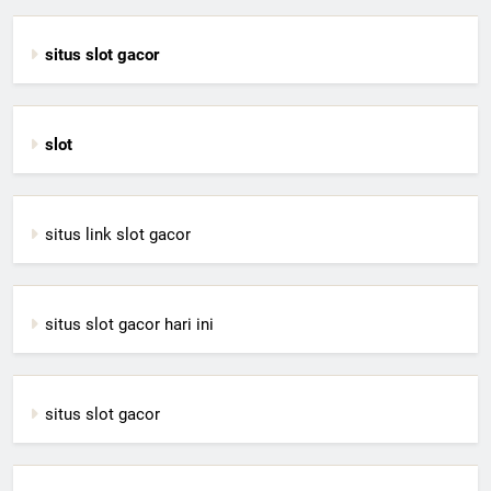
situs slot gacor
slot
situs link slot gacor
situs slot gacor hari ini
situs slot gacor