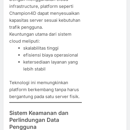
infrastructure, platform seperti
Champion4D dapat menyesuaikan
kapasitas server sesuai kebutuhan
trafik pengguna.
Keuntungan utama dari sistem
cloud meliputi:
skalabilitas tinggi
efisiensi biaya operasional
ketersediaan layanan yang
lebih stabil
Teknologi ini memungkinkan
platform berkembang tanpa harus
bergantung pada satu server fisik.
Sistem Keamanan dan
Perlindungan Data
Pengguna