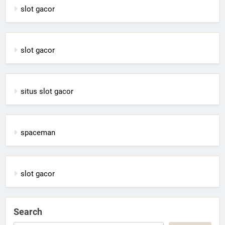
slot gacor
slot gacor
situs slot gacor
spaceman
slot gacor
Search