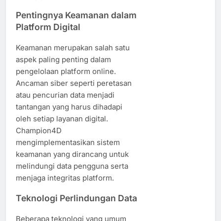
Pentingnya Keamanan dalam
Platform Digital
Keamanan merupakan salah satu
aspek paling penting dalam
pengelolaan platform online.
Ancaman siber seperti peretasan
atau pencurian data menjadi
tantangan yang harus dihadapi
oleh setiap layanan digital.
Champion4D
mengimplementasikan sistem
keamanan yang dirancang untuk
melindungi data pengguna serta
menjaga integritas platform.
Teknologi Perlindungan Data
Beberapa teknologi yang umum