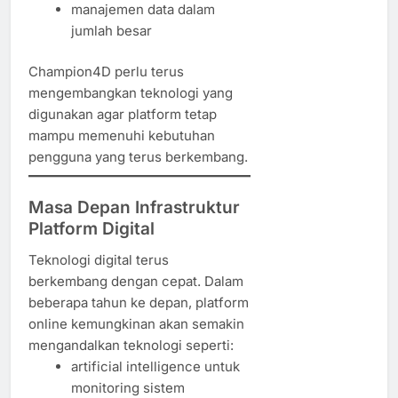
manajemen data dalam
jumlah besar
Champion4D perlu terus
mengembangkan teknologi yang
digunakan agar platform tetap
mampu memenuhi kebutuhan
pengguna yang terus berkembang.
Masa Depan Infrastruktur
Platform Digital
Teknologi digital terus
berkembang dengan cepat. Dalam
beberapa tahun ke depan, platform
online kemungkinan akan semakin
mengandalkan teknologi seperti:
artificial intelligence untuk
monitoring sistem