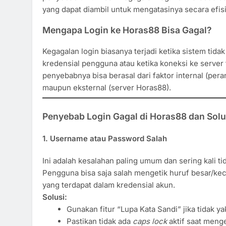
yang dapat diambil untuk mengatasinya secara efis
Mengapa Login ke Horas88 Bisa Gagal?
Kegagalan login biasanya terjadi ketika sistem tida
kredensial pengguna atau ketika koneksi ke server
penyebabnya bisa berasal dari faktor internal (per
maupun eksternal (server Horas88).
Penyebab Login Gagal di Horas88 dan Sol
1.
Username atau Password Salah
Ini adalah kesalahan paling umum dan sering kali tid
Pengguna bisa saja salah mengetik huruf besar/keci
yang terdapat dalam kredensial akun.
Solusi:
Gunakan fitur “Lupa Kata Sandi” jika tidak 
Pastikan tidak ada
caps lock
aktif saat menge