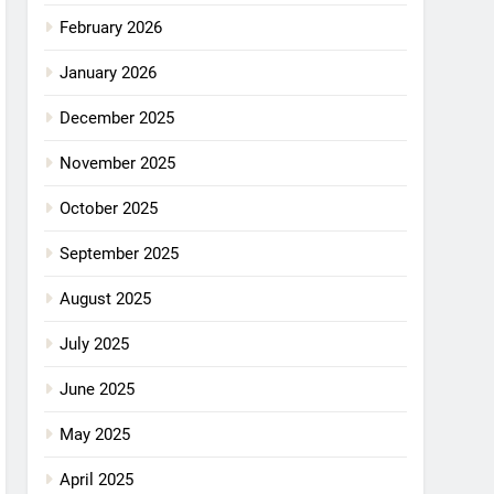
February 2026
January 2026
December 2025
November 2025
October 2025
September 2025
August 2025
July 2025
June 2025
May 2025
April 2025