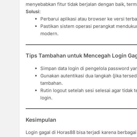
menyebabkan fitur tidak berjalan dengan baik, term
Solusi:
Perbarui aplikasi atau browser ke versi terba
Pastikan sistem operasi perangkat menduku
modern.
Tips Tambahan untuk Mencegah Login Gag
Simpan data login di pengelola password ya
Gunakan autentikasi dua langkah (jika terse
tambahan.
Rutin logout setelah sesi selesai agar tidak t
login.
Kesimpulan
Login gagal di Horas88 bisa terjadi karena berbagai