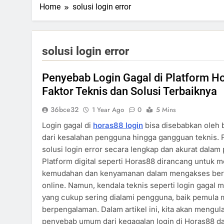
Home
solusi login error
solusi login error
Penyebab Login Gagal di Platform Ho
Faktor Teknis dan Solusi Terbaiknya
36bce32
1 Year Ago
0
5 Mins
Login gagal di
horas88 login
bisa disebabkan oleh b
dari kesalahan pengguna hingga gangguan teknis. 
solusi login error secara lengkap dan akurat dalam 
Platform digital seperti Horas88 dirancang untuk 
kemudahan dan kenyamanan dalam mengakses berba
online. Namun, kendala teknis seperti login gagal 
yang cukup sering dialami pengguna, baik pemula
berpengalaman. Dalam artikel ini, kita akan mengul
penyebab umum dari kegagalan login di Horas88 d