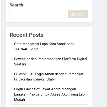
Search
SEARCH
Recent Posts
Cara Mengatasi Lupa Kata Sandi pada
TIARA4D Login
Edwinslot dan Perkembangan Platform Digital
Saat Ini
EDWINSLOT Login Aman dengan Perangkat
Pribadi dan Koneksi Stabil
Login Edwinslot Lewat Android dengan
Langkah Praktis untuk Akses Akun yang Lebih
Mudah