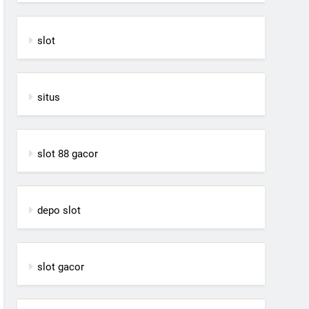
slot
situs
slot 88 gacor
depo slot
slot gacor