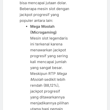
bisa mencapai jutaan dolar.
Beberapa mesin slot dengan
jackpot progresif yang
populer antara lain:
Mega Moolah
(Microgaming)
Mesin slot legendaris
ini terkenal karena
menawarkan jackpot
progresif yang sering
kali mencapai jumlah
yang sangat besar.
Meskipun RTP
Mega
Moolah
sedikit lebih
rendah (88,12%),
jackpot progresif
yang ditawarkannya
menjadikannya pilihan
utama bagi pemain