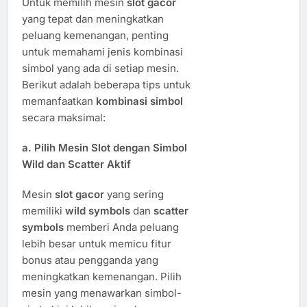
Untuk memilih mesin
slot gacor
yang tepat dan meningkatkan
peluang kemenangan, penting
untuk memahami jenis kombinasi
simbol yang ada di setiap mesin.
Berikut adalah beberapa tips untuk
memanfaatkan
kombinasi simbol
secara maksimal:
a.
Pilih Mesin Slot dengan Simbol
Wild dan Scatter Aktif
Mesin
slot gacor
yang sering
memiliki
wild symbols
dan
scatter
symbols
memberi Anda peluang
lebih besar untuk memicu fitur
bonus atau pengganda yang
meningkatkan kemenangan. Pilih
mesin yang menawarkan simbol-