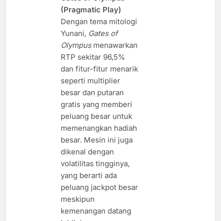
(Pragmatic Play)
Dengan tema mitologi
Yunani,
Gates of
Olympus
menawarkan
RTP sekitar 96,5%
dan fitur-fitur menarik
seperti multiplier
besar dan putaran
gratis yang memberi
peluang besar untuk
memenangkan hadiah
besar. Mesin ini juga
dikenal dengan
volatilitas tingginya,
yang berarti ada
peluang jackpot besar
meskipun
kemenangan datang