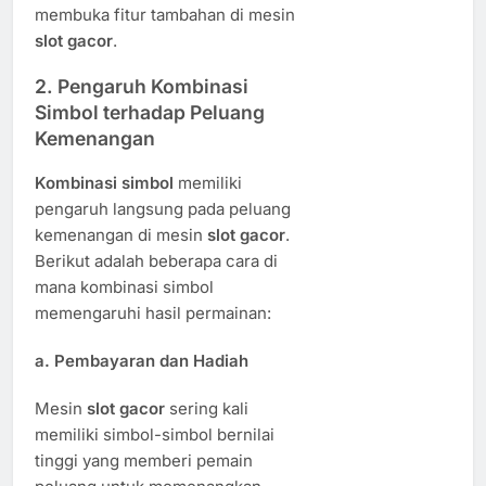
membuka fitur tambahan di mesin
slot gacor
.
2.
Pengaruh Kombinasi
Simbol terhadap Peluang
Kemenangan
Kombinasi simbol
memiliki
pengaruh langsung pada peluang
kemenangan di mesin
slot gacor
.
Berikut adalah beberapa cara di
mana kombinasi simbol
memengaruhi hasil permainan:
a.
Pembayaran dan Hadiah
Mesin
slot gacor
sering kali
memiliki simbol-simbol bernilai
tinggi yang memberi pemain