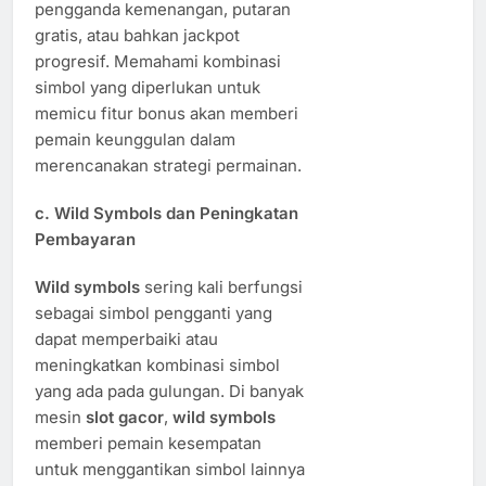
pengganda kemenangan, putaran
gratis, atau bahkan jackpot
progresif. Memahami kombinasi
simbol yang diperlukan untuk
memicu fitur bonus akan memberi
pemain keunggulan dalam
merencanakan strategi permainan.
c.
Wild Symbols dan Peningkatan
Pembayaran
Wild symbols
sering kali berfungsi
sebagai simbol pengganti yang
dapat memperbaiki atau
meningkatkan kombinasi simbol
yang ada pada gulungan. Di banyak
mesin
slot gacor
,
wild symbols
memberi pemain kesempatan
untuk menggantikan simbol lainnya