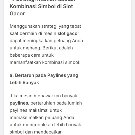
Kombinasi Simbol di Slot
Gacor
Menggunakan strategi yang tepat
saat bermain di mesin
slot gacor
dapat meningkatkan peluang Anda
untuk menang. Berikut adalah
beberapa cara untuk
memanfaatkan kombinasi simbol:
a.
Bertaruh pada Paylines yang
Lebih Banyak
Jika mesin menawarkan banyak
paylines
, bertaruhlah pada jumlah
paylines maksimal untuk
memaksimalkan peluang Anda
untuk mencocokkan lebih banyak
simbol dan mendapatkan