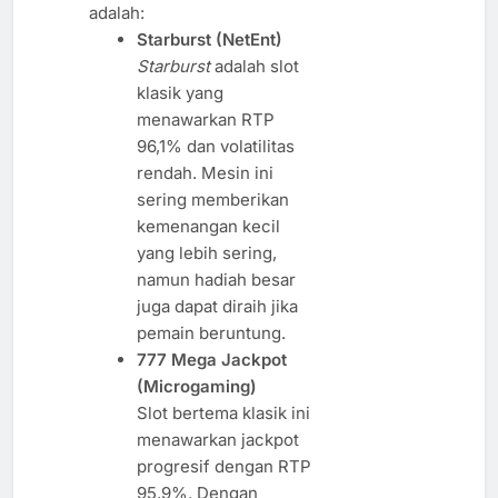
adalah:
Starburst (NetEnt)
Starburst
adalah slot
klasik yang
menawarkan RTP
96,1% dan volatilitas
rendah. Mesin ini
sering memberikan
kemenangan kecil
yang lebih sering,
namun hadiah besar
juga dapat diraih jika
pemain beruntung.
777 Mega Jackpot
(Microgaming)
Slot bertema klasik ini
menawarkan jackpot
progresif dengan RTP
95,9%. Dengan