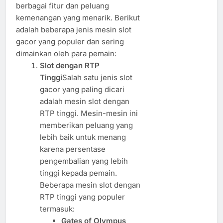
berbagai fitur dan peluang
kemenangan yang menarik. Berikut
adalah beberapa jenis mesin slot
gacor yang populer dan sering
dimainkan oleh para pemain:
Slot dengan RTP
Tinggi
Salah satu jenis slot
gacor yang paling dicari
adalah mesin slot dengan
RTP tinggi. Mesin-mesin ini
memberikan peluang yang
lebih baik untuk menang
karena persentase
pengembalian yang lebih
tinggi kepada pemain.
Beberapa mesin slot dengan
RTP tinggi yang populer
termasuk:
Gates of Olympus