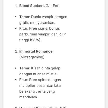
Blood Suckers
(NetEnt)
Tema
: Dunia vampir dengan
grafis menyeramkan.
Fitur
: Free spins, bonus
perburuan vampir, dan RTP
tinggi (98%).
Immortal Romance
(Microgaming)
Tema
: Kisah cinta gelap
dengan nuansa mistis.
Fitur
: Free spins dengan
multiplier besar dan latar
belakang cerita yang
mendalam.