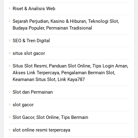
Riset & Analisis Web
Sejarah Perjudian, Kasino & Hiburan, Teknologi Slot,
Budaya Populer, Permainan Tradisional
SEO & Tren Digital
situs slot gacor
Situs Slot Resmi, Panduan Slot Online, Tips Login Aman,
Akses Link Terpercaya, Pengalaman Bermain Slot,
Keamanan Situs Slot, Link Kaya787
Slot dan Permainan
slot gacor
Slot Gacor, Slot Online, Tips Bermain
slot online resmi terpercaya