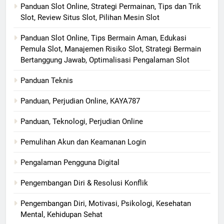
Panduan Slot Online, Strategi Permainan, Tips dan Trik
Slot, Review Situs Slot, Pilihan Mesin Slot
Panduan Slot Online, Tips Bermain Aman, Edukasi
Pemula Slot, Manajemen Risiko Slot, Strategi Bermain
Bertanggung Jawab, Optimalisasi Pengalaman Slot
Panduan Teknis
Panduan, Perjudian Online, KAYA787
Panduan, Teknologi, Perjudian Online
Pemulihan Akun dan Keamanan Login
Pengalaman Pengguna Digital
Pengembangan Diri & Resolusi Konflik
Pengembangan Diri, Motivasi, Psikologi, Kesehatan
Mental, Kehidupan Sehat