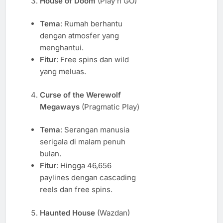
House of Doom
(Play’n GO)
Tema
: Rumah berhantu
dengan atmosfer yang
menghantui.
Fitur
: Free spins dan wild
yang meluas.
Curse of the Werewolf
Megaways
(Pragmatic Play)
Tema
: Serangan manusia
serigala di malam penuh
bulan.
Fitur
: Hingga 46,656
paylines dengan cascading
reels dan free spins.
Haunted House
(Wazdan)