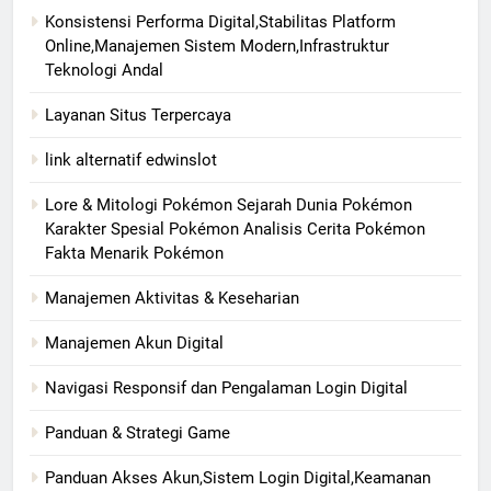
Konsistensi Performa Digital,Stabilitas Platform
Online,Manajemen Sistem Modern,Infrastruktur
Teknologi Andal
Layanan Situs Terpercaya
link alternatif edwinslot
Lore & Mitologi Pokémon Sejarah Dunia Pokémon
Karakter Spesial Pokémon Analisis Cerita Pokémon
Fakta Menarik Pokémon
Manajemen Aktivitas & Keseharian
Manajemen Akun Digital
Navigasi Responsif dan Pengalaman Login Digital
Panduan & Strategi Game
Panduan Akses Akun,Sistem Login Digital,Keamanan