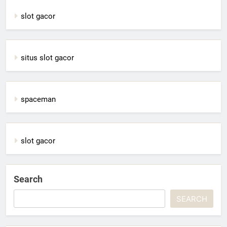
slot gacor
situs slot gacor
spaceman
slot gacor
Search
SEARCH