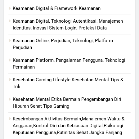
Keamanan Digital & Framework Keamanan
Keamanan Digital, Teknologi Autentikasi, Manajemen
Identitas, Inovasi Sistem Login, Proteksi Data
Keamanan Online, Perjudian, Teknologi, Platform
Perjudian
Keamanan Platform, Pengalaman Pengguna, Teknologi
Permainan
Kesehatan Gaming Lifestyle Kesehatan Mental Tips &
Trik
Kesehatan Mental Etika Bermain Pengembangan Diri
Hiburan Sehat Tips Gaming
Keseimbangan Aktivitas Bermain,Manajemen Waktu &
Anggaran,Kontrol Diri dan Kebiasaan Digital,Psikologi
Keputusan Pengguna,Rutinitas Sehat Jangka Panjang