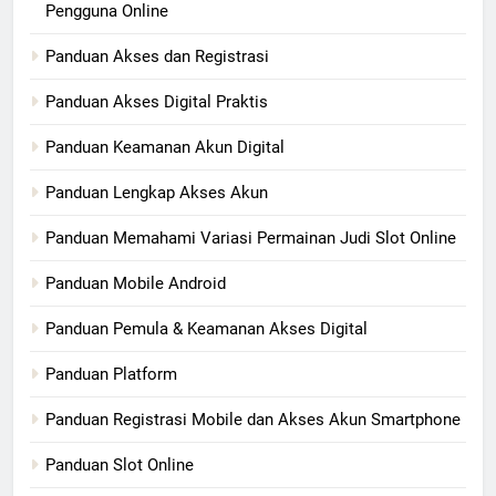
Pengguna Online
Panduan Akses dan Registrasi
Panduan Akses Digital Praktis
Panduan Keamanan Akun Digital
Panduan Lengkap Akses Akun
Panduan Memahami Variasi Permainan Judi Slot Online
Panduan Mobile Android
Panduan Pemula & Keamanan Akses Digital
Panduan Platform
Panduan Registrasi Mobile dan Akses Akun Smartphone
Panduan Slot Online