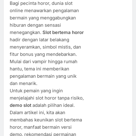
Bagi pecinta horor, dunia slot
online menawarkan pengalaman
bermain yang menggabungkan
hiburan dengan sensasi
menegangkan.
Slot bertema horor
hadir dengan latar belakang
menyeramkan, simbol mistis, dan
fitur bonus yang mendebarkan.
Mulai dari vampir hingga rumah
hantu, tema ini memberikan
pengalaman bermain yang unik
dan menarik.
Untuk pemain yang ingin
menjelajahi slot horor tanpa risiko,
demo slot
adalah pilihan ideal.
Dalam artikel ini, kita akan
membahas keunikan slot bertema
horor, manfaat bermain versi
demo, rekomendasi permainan