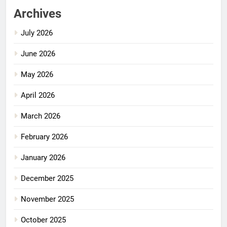
Archives
July 2026
June 2026
May 2026
April 2026
March 2026
February 2026
January 2026
December 2025
November 2025
October 2025