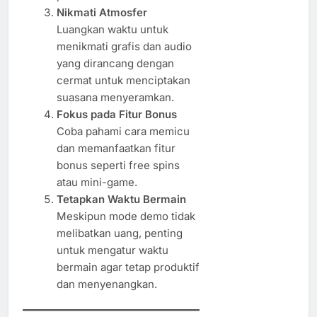
Nikmati Atmosfer
Luangkan waktu untuk
menikmati grafis dan audio
yang dirancang dengan
cermat untuk menciptakan
suasana menyeramkan.
Fokus pada Fitur Bonus
Coba pahami cara memicu
dan memanfaatkan fitur
bonus seperti free spins
atau mini-game.
Tetapkan Waktu Bermain
Meskipun mode demo tidak
melibatkan uang, penting
untuk mengatur waktu
bermain agar tetap produktif
dan menyenangkan.