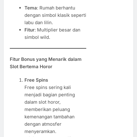
Tema
: Rumah berhantu
dengan simbol klasik seperti
labu dan lilin.
Fitur
: Multiplier besar dan
simbol wild.
Fitur Bonus yang Menarik dalam
Slot Bertema Horor
Free Spins
Free spins sering kali
menjadi bagian penting
dalam slot horor,
memberikan peluang
kemenangan tambahan
dengan atmosfer
menyeramkan.