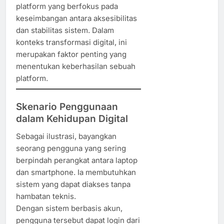
platform yang berfokus pada
keseimbangan antara aksesibilitas
dan stabilitas sistem. Dalam
konteks transformasi digital, ini
merupakan faktor penting yang
menentukan keberhasilan sebuah
platform.
Skenario Penggunaan
dalam Kehidupan Digital
Sebagai ilustrasi, bayangkan
seorang pengguna yang sering
berpindah perangkat antara laptop
dan smartphone. Ia membutuhkan
sistem yang dapat diakses tanpa
hambatan teknis.
Dengan sistem berbasis akun,
pengguna tersebut dapat login dari