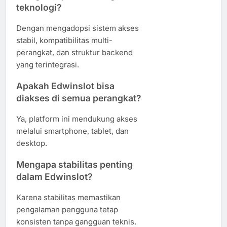
teknologi?
Dengan mengadopsi sistem akses
stabil, kompatibilitas multi-
perangkat, dan struktur backend
yang terintegrasi.
Apakah Edwinslot bisa
diakses di semua perangkat?
Ya, platform ini mendukung akses
melalui smartphone, tablet, dan
desktop.
Mengapa stabilitas penting
dalam Edwinslot?
Karena stabilitas memastikan
pengalaman pengguna tetap
konsisten tanpa gangguan teknis.