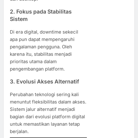
2. Fokus pada Stabilitas
Sistem
Di era digital, downtime sekecil
apa pun dapat mempengaruhi
pengalaman pengguna. Oleh
karena itu, stabilitas menjadi
prioritas utama dalam
pengembangan platform.
3. Evolusi Akses Alternatif
Perubahan teknologi sering kali
menuntut fleksibilitas dalam akses.
Sistem jalur alternatif menjadi
bagian dari evolusi platform digital
untuk memastikan layanan tetap
berjalan.