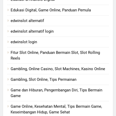
Edukasi Digital, Game Online, Panduan Pemula
edwinslot alternatif
edwinslot alternatif login
edwinslot login
Fitur Slot Online, Panduan Bermain Slot, Slot Rolling
Reels
Gambling, Online Casino, Slot Machines, Kasino Online
Gambling, Slot Online, Tips Permainan
Game dan Hiburan, Pengembangan Diri, Tips Bermain
Game
Game Online, Kesehatan Mental, Tips Bermain Game,
Keseimbangan Hidup, Game Sehat