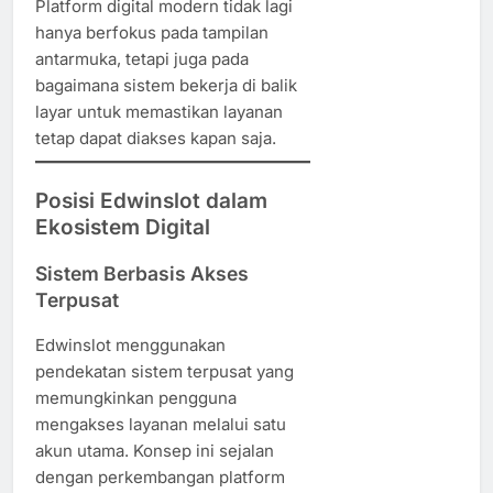
Platform digital modern tidak lagi
hanya berfokus pada tampilan
antarmuka, tetapi juga pada
bagaimana sistem bekerja di balik
layar untuk memastikan layanan
tetap dapat diakses kapan saja.
Posisi Edwinslot dalam
Ekosistem Digital
Sistem Berbasis Akses
Terpusat
Edwinslot menggunakan
pendekatan sistem terpusat yang
memungkinkan pengguna
mengakses layanan melalui satu
akun utama. Konsep ini sejalan
dengan perkembangan platform