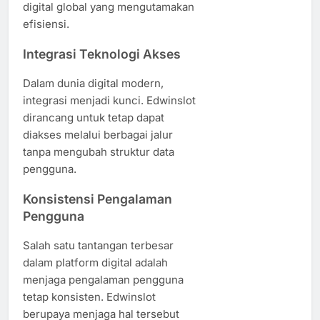
digital global yang mengutamakan
efisiensi.
Integrasi Teknologi Akses
Dalam dunia digital modern,
integrasi menjadi kunci. Edwinslot
dirancang untuk tetap dapat
diakses melalui berbagai jalur
tanpa mengubah struktur data
pengguna.
Konsistensi Pengalaman
Pengguna
Salah satu tantangan terbesar
dalam platform digital adalah
menjaga pengalaman pengguna
tetap konsisten. Edwinslot
berupaya menjaga hal tersebut