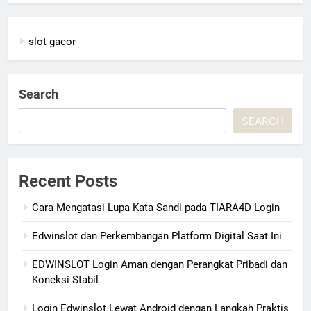
slot gacor
Search
SEARCH
Recent Posts
Cara Mengatasi Lupa Kata Sandi pada TIARA4D Login
Edwinslot dan Perkembangan Platform Digital Saat Ini
EDWINSLOT Login Aman dengan Perangkat Pribadi dan
Koneksi Stabil
Login Edwinslot Lewat Android dengan Langkah Praktis