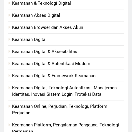
Keamanan & Teknologi Digital
Keamanan Akses Digital
Keamanan Browser dan Akses Akun
Keamanan Digital
Keamanan Digital & Aksesibilitas
Keamanan Digital & Autentikasi Modern
Keamanan Digital & Framework Keamanan
Keamanan Digital, Teknologi Autentikasi, Manajemen
Identitas, Inovasi Sistem Login, Proteksi Data
Keamanan Online, Perjudian, Teknologi, Platform
Perjudian
Keamanan Platform, Pengalaman Pengguna, Teknologi
Permainan