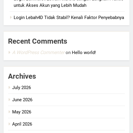
untuk Akses Akun yang Lebih Mudah
Login Lebah4D Tidak Stabil? Kenali Faktor Penyebabnya
Recent Comments
A WordPress Commenter
on
Hello world!
Archives
July 2026
June 2026
May 2026
April 2026