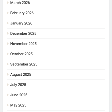
March 2026
February 2026
January 2026
December 2025
November 2025
October 2025
September 2025
August 2025
July 2025
June 2025
May 2025