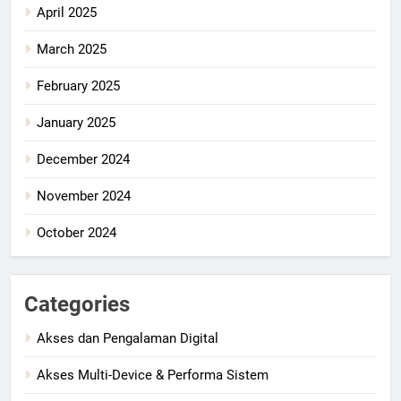
April 2025
March 2025
February 2025
January 2025
December 2024
November 2024
October 2024
Categories
Akses dan Pengalaman Digital
Akses Multi-Device & Performa Sistem