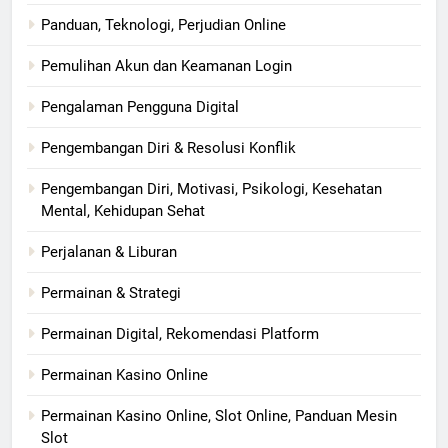
Panduan, Teknologi, Perjudian Online
Pemulihan Akun dan Keamanan Login
Pengalaman Pengguna Digital
Pengembangan Diri & Resolusi Konflik
Pengembangan Diri, Motivasi, Psikologi, Kesehatan
Mental, Kehidupan Sehat
Perjalanan & Liburan
Permainan & Strategi
Permainan Digital, Rekomendasi Platform
Permainan Kasino Online
Permainan Kasino Online, Slot Online, Panduan Mesin
Slot