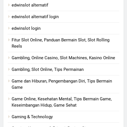
edwinslot alternatif
edwinslot alternatif login
edwinslot login
Fitur Slot Online, Panduan Bermain Slot, Slot Rolling
Reels
Gambling, Online Casino, Slot Machines, Kasino Online
Gambling, Slot Online, Tips Permainan
Game dan Hiburan, Pengembangan Diri, Tips Bermain
Game
Game Online, Kesehatan Mental, Tips Bermain Game,
Keseimbangan Hidup, Game Sehat
Gaming & Technology