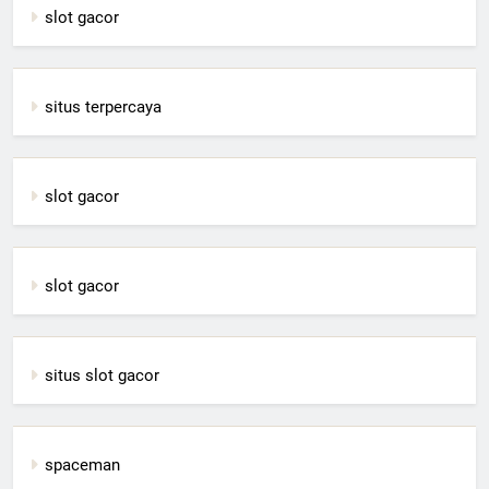
slot gacor
situs terpercaya
slot gacor
slot gacor
situs slot gacor
spaceman