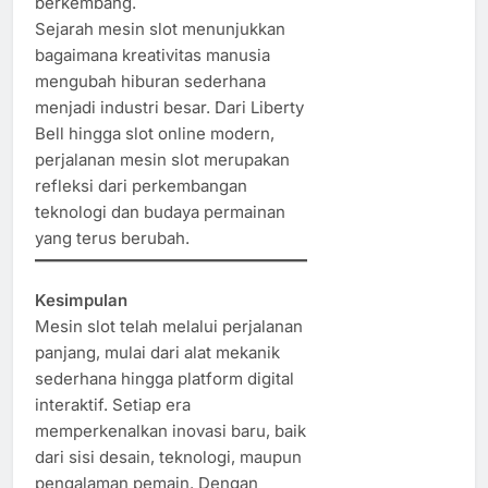
berkembang.
Sejarah mesin slot menunjukkan
bagaimana kreativitas manusia
mengubah hiburan sederhana
menjadi industri besar. Dari Liberty
Bell hingga slot online modern,
perjalanan mesin slot merupakan
refleksi dari perkembangan
teknologi dan budaya permainan
yang terus berubah.
Kesimpulan
Mesin slot telah melalui perjalanan
panjang, mulai dari alat mekanik
sederhana hingga platform digital
interaktif. Setiap era
memperkenalkan inovasi baru, baik
dari sisi desain, teknologi, maupun
pengalaman pemain. Dengan