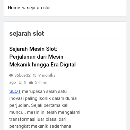
Home
sejarah slot
sejarah slot
Sejarah Mesin Slot:
Perjalanan dari Mesin
Mekanik hingga Era Digital
36bce32
9 months
ago
0
5 mins
SLOT
merupakan salah satu
inovasi paling ikonik dalam dunia
perjudian. Sejak pertama kali
muncul, mesin ini telah mengalami
transformasi luar biasa, dari
perangkat mekanik sederhana