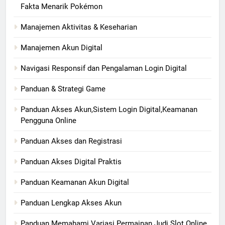
Fakta Menarik Pokémon
Manajemen Aktivitas & Keseharian
Manajemen Akun Digital
Navigasi Responsif dan Pengalaman Login Digital
Panduan & Strategi Game
Panduan Akses Akun,Sistem Login Digital,Keamanan
Pengguna Online
Panduan Akses dan Registrasi
Panduan Akses Digital Praktis
Panduan Keamanan Akun Digital
Panduan Lengkap Akses Akun
Panduan Memahami Variasi Permainan Judi Slot Online