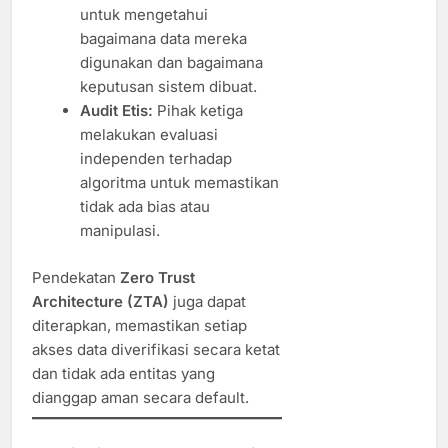
untuk mengetahui
bagaimana data mereka
digunakan dan bagaimana
keputusan sistem dibuat.
Audit Etis:
Pihak ketiga
melakukan evaluasi
independen terhadap
algoritma untuk memastikan
tidak ada bias atau
manipulasi.
Pendekatan
Zero Trust
Architecture (ZTA)
juga dapat
diterapkan, memastikan setiap
akses data diverifikasi secara ketat
dan tidak ada entitas yang
dianggap aman secara default.