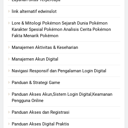
link alternatif edwinslot
Lore & Mitologi Pokémon Sejarah Dunia Pokémon
Karakter Spesial Pokémon Analisis Cerita Pokémon
Fakta Menarik Pokémon
Manajemen Aktivitas & Keseharian
Manajemen Akun Digital
Navigasi Responsif dan Pengalaman Login Digital
Panduan & Strategi Game
Panduan Akses Akun,Sistem Login Digital,Keamanan
Pengguna Online
Panduan Akses dan Registrasi
Panduan Akses Digital Praktis