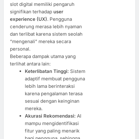
slot digital memiliki pengaruh
signifikan terhadap
user
experience (UX)
. Pengguna
cenderung merasa lebih nyaman
dan terlibat karena sistem seolah
“mengenali” mereka secara
personal.
Beberapa dampak utama yang
terlihat antara lain:
Keterlibatan Tinggi:
Sistem
adaptif membuat pengguna
lebih lama berinteraksi
karena pengalaman terasa
sesuai dengan keinginan
mereka.
Akurasi Rekomendasi:
AI
mampu mengidentifikasi
fitur yang paling menarik
bagi pengguna, sehingga