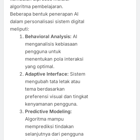
algoritma pembelajaran.
Beberapa bentuk penerapan AI
dalam personalisasi sistem digital
meliputi:
Behavioral Analysis:
AI
menganalisis kebiasaan
pengguna untuk
menentukan pola interaksi
yang optimal.
Adaptive Interface:
Sistem
mengubah tata letak atau
tema berdasarkan
preferensi visual dan tingkat
kenyamanan pengguna.
Predictive Modeling:
Algoritma mampu
memprediksi tindakan
selanjutnya dari pengguna