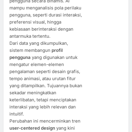
pengguna secara dinamis. AI
mampu menganalisis pola perilaku
pengguna, seperti durasi interaksi,
preferensi visual, hingga
kebiasaan berinteraksi dengan
antarmuka tertentu.
Dari data yang dikumpulkan,
sistem membangun
profil
pengguna
yang digunakan untuk
mengatur elemen-elemen
pengalaman seperti desain grafis,
tempo animasi, atau urutan fitur
yang ditampilkan. Tujuannya bukan
sekadar meningkatkan
keterlibatan, tetapi menciptakan
interaksi yang lebih relevan dan
intuitif.
Perubahan ini mencerminkan tren
user-centered design
yang kini