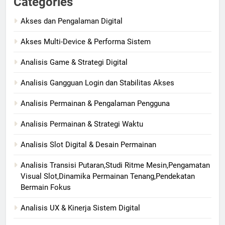
Categories
Akses dan Pengalaman Digital
Akses Multi-Device & Performa Sistem
Analisis Game & Strategi Digital
Analisis Gangguan Login dan Stabilitas Akses
Analisis Permainan & Pengalaman Pengguna
Analisis Permainan & Strategi Waktu
Analisis Slot Digital & Desain Permainan
Analisis Transisi Putaran,Studi Ritme Mesin,Pengamatan
Visual Slot,Dinamika Permainan Tenang,Pendekatan
Bermain Fokus
Analisis UX & Kinerja Sistem Digital