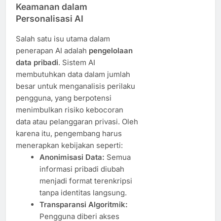
Keamanan dalam
Personalisasi AI
Salah satu isu utama dalam
penerapan AI adalah
pengelolaan
data pribadi
. Sistem AI
membutuhkan data dalam jumlah
besar untuk menganalisis perilaku
pengguna, yang berpotensi
menimbulkan risiko kebocoran
data atau pelanggaran privasi. Oleh
karena itu, pengembang harus
menerapkan kebijakan seperti:
Anonimisasi Data:
Semua
informasi pribadi diubah
menjadi format terenkripsi
tanpa identitas langsung.
Transparansi Algoritmik:
Pengguna diberi akses