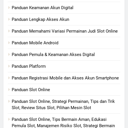
Panduan Keamanan Akun Digital
Panduan Lengkap Akses Akun
Panduan Memahami Variasi Permainan Judi Slot Online
Panduan Mobile Android
Panduan Pemula & Keamanan Akses Digital
Panduan Platform
Panduan Registrasi Mobile dan Akses Akun Smartphone
Panduan Slot Online
Panduan Slot Online, Strategi Permainan, Tips dan Trik
Slot, Review Situs Slot, Pilihan Mesin Slot
Panduan Slot Online, Tips Bermain Aman, Edukasi
Pemula Slot, Manajemen Risiko Slot, Strategi Bermain