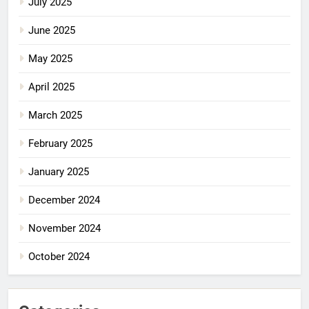
July 2025
June 2025
May 2025
April 2025
March 2025
February 2025
January 2025
December 2024
November 2024
October 2024