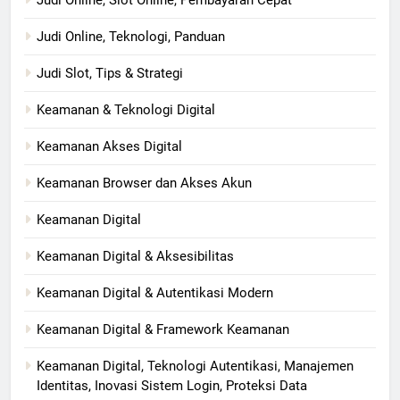
Judi Online, Slot Online, Pembayaran Cepat
Judi Online, Teknologi, Panduan
Judi Slot, Tips & Strategi
Keamanan & Teknologi Digital
Keamanan Akses Digital
Keamanan Browser dan Akses Akun
Keamanan Digital
Keamanan Digital & Aksesibilitas
Keamanan Digital & Autentikasi Modern
Keamanan Digital & Framework Keamanan
Keamanan Digital, Teknologi Autentikasi, Manajemen
Identitas, Inovasi Sistem Login, Proteksi Data