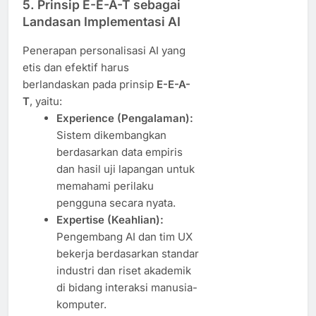
5. Prinsip E-E-A-T sebagai
Landasan Implementasi AI
Penerapan personalisasi AI yang
etis dan efektif harus
berlandaskan pada prinsip
E-E-A-
T
, yaitu:
Experience (Pengalaman):
Sistem dikembangkan
berdasarkan data empiris
dan hasil uji lapangan untuk
memahami perilaku
pengguna secara nyata.
Expertise (Keahlian):
Pengembang AI dan tim UX
bekerja berdasarkan standar
industri dan riset akademik
di bidang interaksi manusia-
komputer.