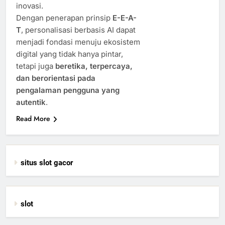
inovasi.
Dengan penerapan prinsip
E-E-A-
T
, personalisasi berbasis AI dapat
menjadi fondasi menuju ekosistem
digital yang tidak hanya pintar,
tetapi juga
beretika, terpercaya,
dan berorientasi pada
pengalaman pengguna yang
autentik
.
Read More
situs slot gacor
slot