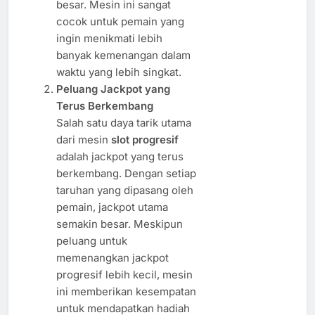
besar. Mesin ini sangat
cocok untuk pemain yang
ingin menikmati lebih
banyak kemenangan dalam
waktu yang lebih singkat.
Peluang Jackpot yang
Terus Berkembang
Salah satu daya tarik utama
dari mesin
slot progresif
adalah jackpot yang terus
berkembang. Dengan setiap
taruhan yang dipasang oleh
pemain, jackpot utama
semakin besar. Meskipun
peluang untuk
memenangkan jackpot
progresif lebih kecil, mesin
ini memberikan kesempatan
untuk mendapatkan hadiah