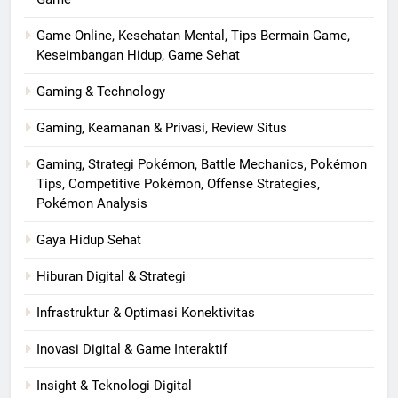
Game Online, Kesehatan Mental, Tips Bermain Game,
Keseimbangan Hidup, Game Sehat
Gaming & Technology
Gaming, Keamanan & Privasi, Review Situs
Gaming, Strategi Pokémon, Battle Mechanics, Pokémon
Tips, Competitive Pokémon, Offense Strategies,
Pokémon Analysis
Gaya Hidup Sehat
Hiburan Digital & Strategi
Infrastruktur & Optimasi Konektivitas
Inovasi Digital & Game Interaktif
Insight & Teknologi Digital