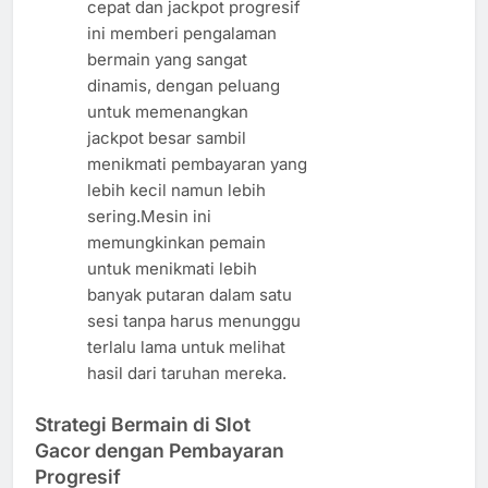
cepat dan jackpot progresif
ini memberi pengalaman
bermain yang sangat
dinamis, dengan peluang
untuk memenangkan
jackpot besar sambil
menikmati pembayaran yang
lebih kecil namun lebih
sering.Mesin ini
memungkinkan pemain
untuk menikmati lebih
banyak putaran dalam satu
sesi tanpa harus menunggu
terlalu lama untuk melihat
hasil dari taruhan mereka.
Strategi Bermain di Slot
Gacor dengan Pembayaran
Progresif