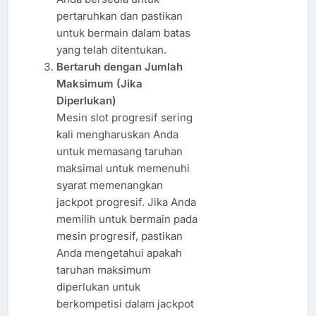
pertaruhkan dan pastikan
untuk bermain dalam batas
yang telah ditentukan.
Bertaruh dengan Jumlah
Maksimum (Jika
Diperlukan)
Mesin slot progresif sering
kali mengharuskan Anda
untuk memasang taruhan
maksimal untuk memenuhi
syarat memenangkan
jackpot progresif. Jika Anda
memilih untuk bermain pada
mesin progresif, pastikan
Anda mengetahui apakah
taruhan maksimum
diperlukan untuk
berkompetisi dalam jackpot