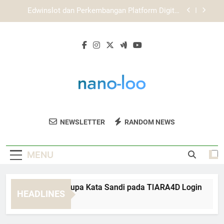
Skip
EDWINSLOT Login Aman dengan Perangkat
to
Pribadi dan Koneksi Stabil
content
Login Edwinslot Lewat Android dengan Langkah
Praktis untuk Akses Akun yang Lebih Mudah
Cara Mengatasi Lupa Kata Sandi pada TIARA4D
Login
Edwinslot dan Perkembangan Platform Digital
Saat Ini
EDWINSLOT Login Aman dengan Perangkat
Pribadi dan Koneksi Stabil
Nano Loo
Temukan Solusi Toilet Ramah Lingkungan
Login Edwinslot Lewat Android dengan Langkah
NEWSLETTER
RANDOM NEWS
Praktis untuk Akses Akun yang Lebih Mudah
Dari Nano Loo.
MENU
ara Mengatasi Lupa Kata Sandi pada TIARA4D Login
Edw
HEADLINES
Weeks Ago
1 M