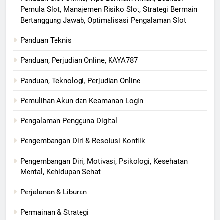
Pemula Slot, Manajemen Risiko Slot, Strategi Bermain
Bertanggung Jawab, Optimalisasi Pengalaman Slot
Panduan Teknis
Panduan, Perjudian Online, KAYA787
Panduan, Teknologi, Perjudian Online
Pemulihan Akun dan Keamanan Login
Pengalaman Pengguna Digital
Pengembangan Diri & Resolusi Konflik
Pengembangan Diri, Motivasi, Psikologi, Kesehatan
Mental, Kehidupan Sehat
Perjalanan & Liburan
Permainan & Strategi