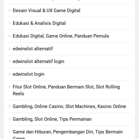
Desain Visual & UX Game Digital
Edukasi & Analisis Digital
Edukasi Digital, Game Online, Panduan Pemula
edwinslot alternatif
edwinslot alternatif login
edwinslot login
Fitur Slot Online, Panduan Bermain Slot, Slot Rolling
Reels
Gambling, Online Casino, Slot Machines, Kasino Online
Gambling, Slot Online, Tips Permainan
Game dan Hiburan, Pengembangan Diri, Tips Bermain
Game