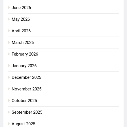
June 2026
May 2026
April 2026
March 2026
February 2026
January 2026
December 2025
November 2025
October 2025
September 2025
August 2025