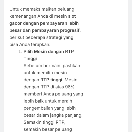
Untuk memaksimalkan peluang
kemenangan Anda di mesin
slot
gacor dengan pembayaran lebih
besar dan pembayaran progresif
,
berikut beberapa strategi yang
bisa Anda terapkan:
Pilih Mesin dengan RTP
Tinggi
Sebelum bermain, pastikan
untuk memilih mesin
dengan
RTP tinggi
. Mesin
dengan RTP di atas 96%
memberi Anda peluang yang
lebih baik untuk meraih
pengembalian yang lebih
besar dalam jangka panjang.
Semakin tinggi RTP,
semakin besar peluang