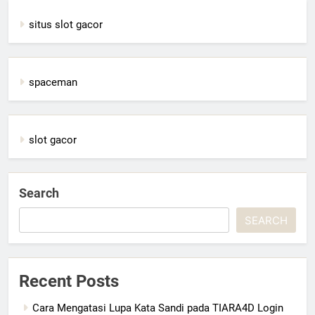
situs slot gacor
spaceman
slot gacor
Search
SEARCH
Recent Posts
Cara Mengatasi Lupa Kata Sandi pada TIARA4D Login