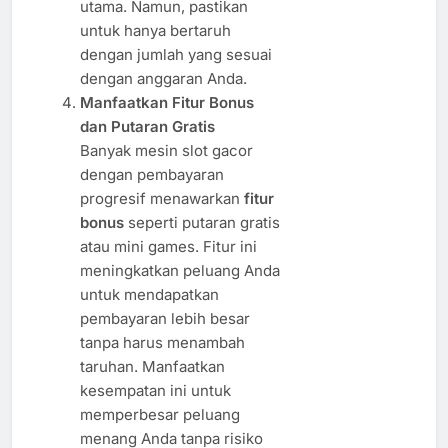
utama. Namun, pastikan
untuk hanya bertaruh
dengan jumlah yang sesuai
dengan anggaran Anda.
Manfaatkan Fitur Bonus
dan Putaran Gratis
Banyak mesin slot gacor
dengan pembayaran
progresif menawarkan
fitur
bonus
seperti putaran gratis
atau mini games. Fitur ini
meningkatkan peluang Anda
untuk mendapatkan
pembayaran lebih besar
tanpa harus menambah
taruhan. Manfaatkan
kesempatan ini untuk
memperbesar peluang
menang Anda tanpa risiko