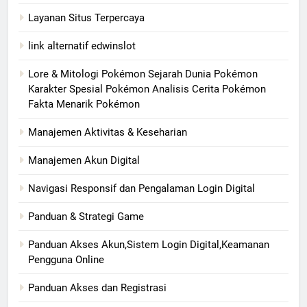
Layanan Situs Terpercaya
link alternatif edwinslot
Lore & Mitologi Pokémon Sejarah Dunia Pokémon
Karakter Spesial Pokémon Analisis Cerita Pokémon
Fakta Menarik Pokémon
Manajemen Aktivitas & Keseharian
Manajemen Akun Digital
Navigasi Responsif dan Pengalaman Login Digital
Panduan & Strategi Game
Panduan Akses Akun,Sistem Login Digital,Keamanan
Pengguna Online
Panduan Akses dan Registrasi