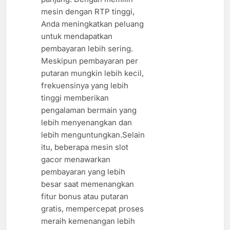
mesin dengan RTP tinggi,
Anda meningkatkan peluang
untuk mendapatkan
pembayaran lebih sering.
Meskipun pembayaran per
putaran mungkin lebih kecil,
frekuensinya yang lebih
tinggi memberikan
pengalaman bermain yang
lebih menyenangkan dan
lebih menguntungkan.Selain
itu, beberapa mesin slot
gacor menawarkan
pembayaran yang lebih
besar saat memenangkan
fitur bonus atau putaran
gratis, mempercepat proses
meraih kemenangan lebih