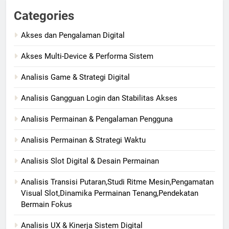
Categories
Akses dan Pengalaman Digital
Akses Multi-Device & Performa Sistem
Analisis Game & Strategi Digital
Analisis Gangguan Login dan Stabilitas Akses
Analisis Permainan & Pengalaman Pengguna
Analisis Permainan & Strategi Waktu
Analisis Slot Digital & Desain Permainan
Analisis Transisi Putaran,Studi Ritme Mesin,Pengamatan
Visual Slot,Dinamika Permainan Tenang,Pendekatan
Bermain Fokus
Analisis UX & Kinerja Sistem Digital