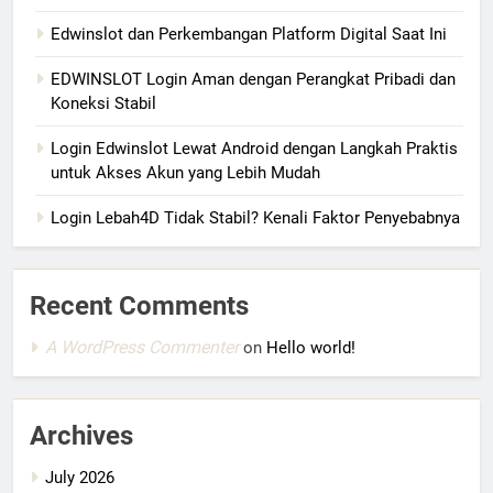
Edwinslot dan Perkembangan Platform Digital Saat Ini
EDWINSLOT Login Aman dengan Perangkat Pribadi dan
Koneksi Stabil
Login Edwinslot Lewat Android dengan Langkah Praktis
untuk Akses Akun yang Lebih Mudah
Login Lebah4D Tidak Stabil? Kenali Faktor Penyebabnya
Recent Comments
A WordPress Commenter
on
Hello world!
Archives
July 2026