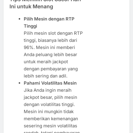
Ini untuk Menang
Pilih Mesin dengan RTP
Tinggi
Pilih mesin slot dengan RTP
tinggi, biasanya lebih dari
96%. Mesin ini memberi
Anda peluang lebih besar
untuk meraih jackpot
dengan pembayaran yang
lebih sering dan adil.
Pahami Volatilitas Mesin
Jika Anda ingin meraih
jackpot besar, pilih mesin
dengan volatilitas tinggi.
Mesin ini mungkin tidak
memberikan kemenangan
sesering mesin volatilitas
rendah, tetapi pembayaran