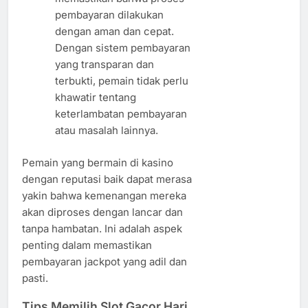
pembayaran dilakukan
dengan aman dan cepat.
Dengan sistem pembayaran
yang transparan dan
terbukti, pemain tidak perlu
khawatir tentang
keterlambatan pembayaran
atau masalah lainnya.
Pemain yang bermain di kasino
dengan reputasi baik dapat merasa
yakin bahwa kemenangan mereka
akan diproses dengan lancar dan
tanpa hambatan. Ini adalah aspek
penting dalam memastikan
pembayaran jackpot yang adil dan
pasti.
Tips Memilih Slot Gacor Hari