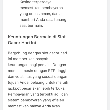
Kasino terpercaya
memastikan pembayaran
yang cepat, aman, dan adil,
memberi Anda rasa tenang
saat bermain.
Keuntungan Bermain di Slot
Gacor Hari Ini
Bergabung dengan slot gacor hari
ini memberikan banyak
keuntungan bagi pemain. Dengan
memilih mesin dengan RTP tinggi
dan volatilitas yang sesuai dengan
tujuan Anda, peluang untuk meraih
jackpot besar akan lebih terbuka.
Pembayaran yang terbukti adil dan
sistem pembayaran yang efisien
memastikan bahwa Anda akan