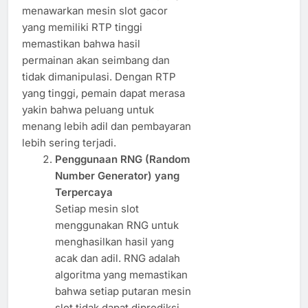
menawarkan mesin slot gacor
yang memiliki RTP tinggi
memastikan bahwa hasil
permainan akan seimbang dan
tidak dimanipulasi. Dengan RTP
yang tinggi, pemain dapat merasa
yakin bahwa peluang untuk
menang lebih adil dan pembayaran
lebih sering terjadi.
Penggunaan RNG (Random
Number Generator) yang
Terpercaya
Setiap mesin slot
menggunakan RNG untuk
menghasilkan hasil yang
acak dan adil. RNG adalah
algoritma yang memastikan
bahwa setiap putaran mesin
slot tidak dapat diprediksi