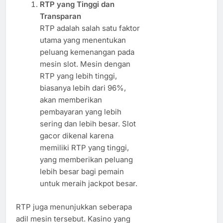
RTP yang Tinggi dan
Transparan
RTP adalah salah satu faktor
utama yang menentukan
peluang kemenangan pada
mesin slot. Mesin dengan
RTP yang lebih tinggi,
biasanya lebih dari 96%,
akan memberikan
pembayaran yang lebih
sering dan lebih besar. Slot
gacor dikenal karena
memiliki RTP yang tinggi,
yang memberikan peluang
lebih besar bagi pemain
untuk meraih jackpot besar.
RTP juga menunjukkan seberapa
adil mesin tersebut. Kasino yang