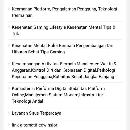
Keamanan Platform, Pengalaman Pengguna, Teknologi
Permainan
Kesehatan Gaming Lifestyle Kesehatan Mental Tips &
Trik
Kesehatan Mental Etika Bermain Pengembangan Diri
Hiburan Sehat Tips Gaming
Keseimbangan Aktivitas Bermain,Manajemen Waktu &
Anggaran,Kontrol Diri dan Kebiasaan Digital,Psikologi
Keputusan Pengguna,Rutinitas Sehat Jangka Panjang
Konsistensi Performa Digital,Stabilitas Platform
Online,Manajemen Sistem Modern,Infrastruktur
Teknologi Andal
Layanan Situs Terpercaya
link alternatif edwinslot