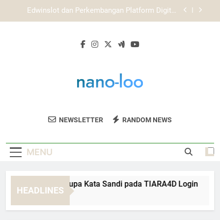
Skip
EDWINSLOT Login Aman dengan Perangkat
to
Pribadi dan Koneksi Stabil
content
Login Edwinslot Lewat Android dengan Langkah
Praktis untuk Akses Akun yang Lebih Mudah
Cara Mengatasi Lupa Kata Sandi pada TIARA4D
Login
Edwinslot dan Perkembangan Platform Digital
Saat Ini
EDWINSLOT Login Aman dengan Perangkat
Pribadi dan Koneksi Stabil
Nano Loo
Temukan Solusi Toilet Ramah Lingkungan
Login Edwinslot Lewat Android dengan Langkah
NEWSLETTER
RANDOM NEWS
Praktis untuk Akses Akun yang Lebih Mudah
Dari Nano Loo.
MENU
ra Mengatasi Lupa Kata Sandi pada TIARA4D Login
Edw
HEADLINES
Weeks Ago
1 M