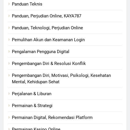
Panduan Teknis
Panduan, Perjudian Online, KAYA787
Panduan, Teknologi, Perjudian Online
Pemulihan Akun dan Keamanan Login
Pengalaman Pengguna Digital
Pengembangan Diri & Resolusi Konflik
Pengembangan Diri, Motivasi, Psikologi, Kesehatan
Mental, Kehidupan Sehat
Perjalanan & Liburan
Permainan & Strategi
Permainan Digital, Rekomendasi Platform
Permainan Kasino Online