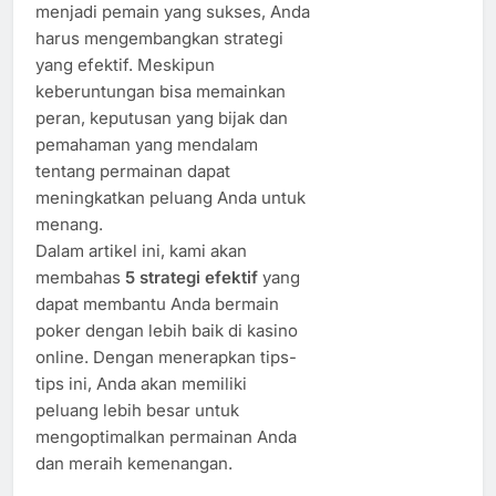
menjadi pemain yang sukses, Anda
harus mengembangkan strategi
yang efektif. Meskipun
keberuntungan bisa memainkan
peran, keputusan yang bijak dan
pemahaman yang mendalam
tentang permainan dapat
meningkatkan peluang Anda untuk
menang.
Dalam artikel ini, kami akan
membahas
5 strategi efektif
yang
dapat membantu Anda bermain
poker dengan lebih baik di kasino
online. Dengan menerapkan tips-
tips ini, Anda akan memiliki
peluang lebih besar untuk
mengoptimalkan permainan Anda
dan meraih kemenangan.