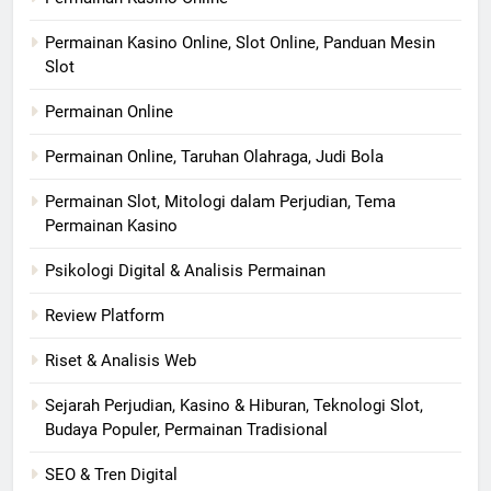
Permainan Kasino Online, Slot Online, Panduan Mesin
Slot
Permainan Online
Permainan Online, Taruhan Olahraga, Judi Bola
Permainan Slot, Mitologi dalam Perjudian, Tema
Permainan Kasino
Psikologi Digital & Analisis Permainan
Review Platform
Riset & Analisis Web
Sejarah Perjudian, Kasino & Hiburan, Teknologi Slot,
Budaya Populer, Permainan Tradisional
SEO & Tren Digital