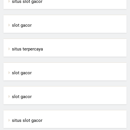
situs slot gacor
slot gacor
situs terpercaya
slot gacor
slot gacor
situs slot gacor