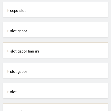
depo slot
slot gacor
slot gacor hari ini
slot gacor
slot