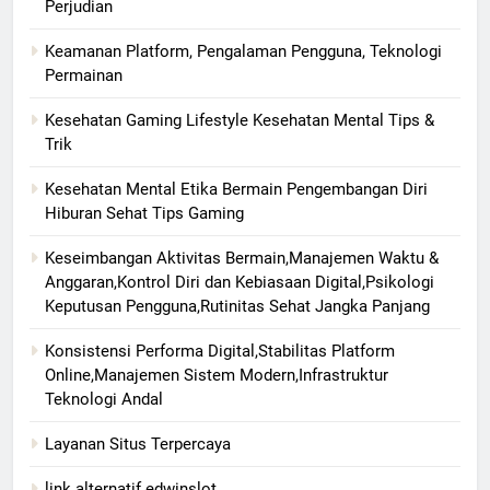
Perjudian
Keamanan Platform, Pengalaman Pengguna, Teknologi
Permainan
Kesehatan Gaming Lifestyle Kesehatan Mental Tips &
Trik
Kesehatan Mental Etika Bermain Pengembangan Diri
Hiburan Sehat Tips Gaming
Keseimbangan Aktivitas Bermain,Manajemen Waktu &
Anggaran,Kontrol Diri dan Kebiasaan Digital,Psikologi
Keputusan Pengguna,Rutinitas Sehat Jangka Panjang
Konsistensi Performa Digital,Stabilitas Platform
Online,Manajemen Sistem Modern,Infrastruktur
Teknologi Andal
Layanan Situs Terpercaya
link alternatif edwinslot