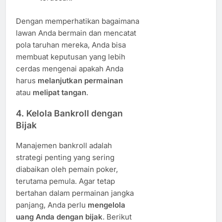
Dengan memperhatikan bagaimana
lawan Anda bermain dan mencatat
pola taruhan mereka, Anda bisa
membuat keputusan yang lebih
cerdas mengenai apakah Anda
harus
melanjutkan permainan
atau
melipat tangan
.
4. Kelola Bankroll dengan
Bijak
Manajemen bankroll adalah
strategi penting yang sering
diabaikan oleh pemain poker,
terutama pemula. Agar tetap
bertahan dalam permainan jangka
panjang, Anda perlu
mengelola
uang Anda dengan bijak
. Berikut