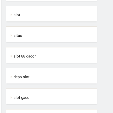
slot
situs
slot 88 gacor
depo slot
slot gacor