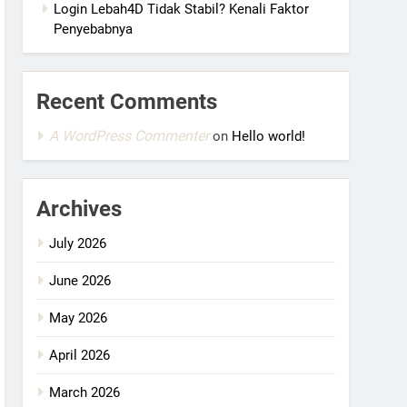
Login Lebah4D Tidak Stabil? Kenali Faktor
Penyebabnya
Recent Comments
A WordPress Commenter
on
Hello world!
Archives
July 2026
June 2026
May 2026
April 2026
March 2026