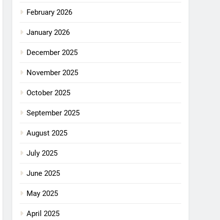
February 2026
January 2026
December 2025
November 2025
October 2025
September 2025
August 2025
July 2025
June 2025
May 2025
April 2025