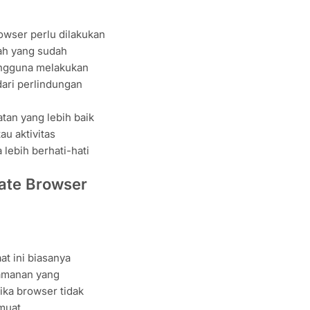
wser perlu dilakukan
ah yang sudah
pengguna melakukan
ari perlindungan
tan yang lebih baik
au aktivitas
lebih berhati-hati
ate Browser
at ini biasanya
eamanan yang
ka browser tidak
muat.