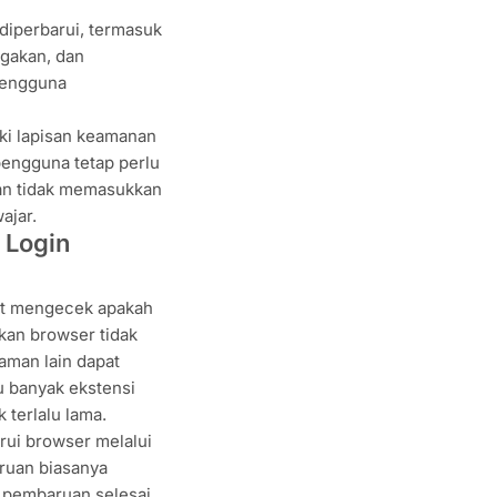
diperbarui, termasuk
igakan, dan
 pengguna
ki lapisan keamanan
engguna tetap perlu
an tidak memasukkan
ajar.
 Login
at mengecek apakah
kan browser tidak
laman lain dapat
u banyak ekstensi
 terlalu lama.
ui browser melalui
aruan biasanya
 pembaruan selesai,