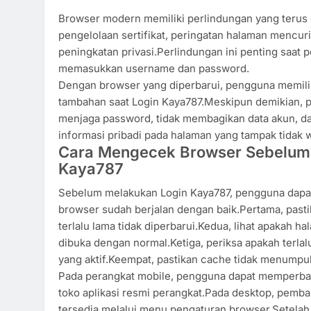
Browser modern memiliki perlindungan yang terus 
pengelolaan sertifikat, peringatan halaman mencur
peningkatan privasi.Perlindungan ini penting saat
memasukkan username dan password.
Dengan browser yang diperbarui, pengguna memili
tambahan saat Login Kaya787.Meskipun demikian, p
menjaga password, tidak membagikan data akun, d
informasi pribadi pada halaman yang tampak tidak w
Cara Mengecek Browser Sebelum
Kaya787
Sebelum melakukan Login Kaya787, pengguna dap
browser sudah berjalan dengan baik.Pertama, pasti
terlalu lama tidak diperbarui.Kedua, lihat apakah ha
dibuka dengan normal.Ketiga, periksa apakah terlal
yang aktif.Keempat, pastikan cache tidak menumpuk
Pada perangkat mobile, pengguna dapat memperbar
toko aplikasi resmi perangkat.Pada desktop, pemb
tersedia melalui menu pengaturan browser.Setelah