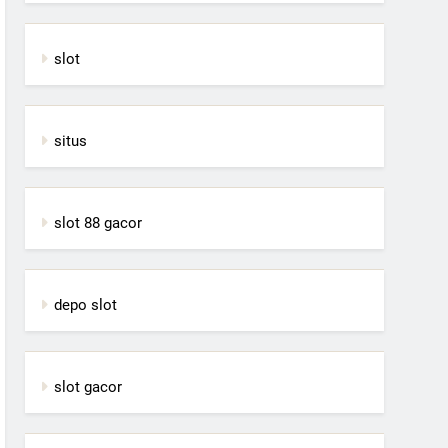
slot
situs
slot 88 gacor
depo slot
slot gacor