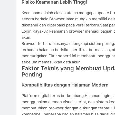
Risiko Keamanan Lebih Tinggi
Keamanan adalah alasan utama mengapa update bro
secara berkala.Browser lama mungkin memiliki cel
diketahui dan diperbaiki pada versi terbaru.Saat 
Login Kaya787, keamanan browser menjadi bagian d
akun.
Browser terbaru biasanya dilengkapi sistem peringa
terhadap halaman berisiko, sertifikat bermasalah, at
mencurigakan.Fitur seperti ini membantu pengguna 
sebelum memasukkan data akun.
Faktor Teknis yang Membuat Upd
Penting
Kompatibilitas dengan Halaman Modern
Platform digital terus berkembang.Halaman login sa
menggunakan elemen visual, script, dan sistem k
membutuhkan browser dengan dukungan terbaru.Ji
kompatibel, beberapa bagian halaman bisa gagal di