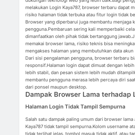
dukungan teknologi web yang lebih baik.Bagi peng
melakukan Login Kaya787, browser terbaru dapat
risiko halaman tidak terbuka atau fitur login tidak b
Browser yang diperbarui juga membantu menjaga 
pengguna.Pembaruan sering kali memperbaiki cela
dimanfaatkan oleh pihak tidak bertanggung jawab.
memakai browser lama, risiko teknis bisa meningkat
mengakses halaman yang membutuhkan data akun p
Dari sisi pengalaman pengguna, browser terbaru bi
responsif.Halaman login dapat dimuat dengan lebih 
lebih stabil, dan pesan sistem lebih mudah ditampilk
membantu pengguna merasa lebih percaya diri sa
dari ponsel maupun desktop.
Dampak Browser Lama terhadap 
Halaman Login Tidak Tampil Sempurna
Salah satu dampak paling umum dari browser lama 
Kaya787 tidak tampil sempurna.Kolom username a
tidak terlihat jelas, tombol masuk tidak aktif, atau 