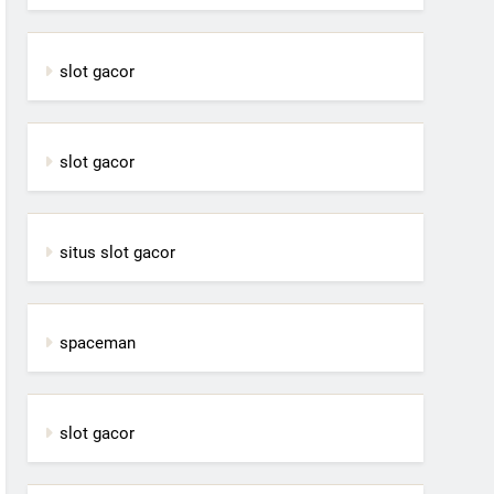
slot gacor
slot gacor
situs slot gacor
spaceman
slot gacor