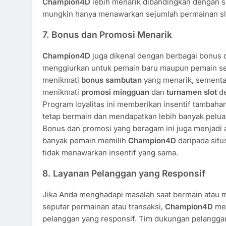
Champion4D
lebih menarik dibandingkan dengan si
mungkin hanya menawarkan sejumlah permainan slo
7.
Bonus dan Promosi Menarik
Champion4D
juga dikenal dengan berbagai bonus 
menggiurkan untuk pemain baru maupun pemain set
menikmati
bonus sambutan
yang menarik, sementa
menikmati
promosi mingguan
dan
turnamen slot
de
Program loyalitas ini memberikan insentif tambaha
tetap bermain dan mendapatkan lebih banyak pelu
Bonus dan promosi yang beragam ini juga menjadi
banyak pemain memilih
Champion4D
daripada situs
tidak menawarkan insentif yang sama.
8.
Layanan Pelanggan yang Responsif
Jika Anda menghadapi masalah saat bermain atau m
seputar permainan atau transaksi,
Champion4D
men
pelanggan yang responsif. Tim dukungan pelangga