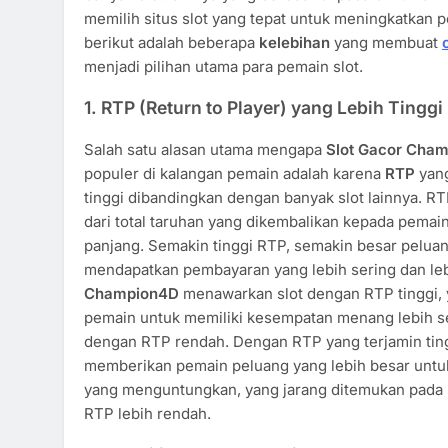
memilih situs slot yang tepat untuk meningkatkan 
berikut adalah beberapa
kelebihan
yang membuat
menjadi pilihan utama para pemain slot.
1.
RTP (Return to Player) yang Lebih Tinggi
Salah satu alasan utama mengapa
Slot Gacor Cha
populer di kalangan pemain adalah karena
RTP
yang
tinggi dibandingkan dengan banyak slot lainnya. R
dari total taruhan yang dikembalikan kepada pemai
panjang. Semakin tinggi RTP, semakin besar pelua
mendapatkan pembayaran yang lebih sering dan leb
Champion4D
menawarkan slot dengan RTP tinggi
pemain untuk memiliki kesempatan menang lebih ser
dengan RTP rendah. Dengan RTP yang terjamin ti
memberikan pemain peluang yang lebih besar unt
yang menguntungkan, yang jarang ditemukan pada s
RTP lebih rendah.