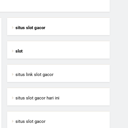
situs slot gacor
slot
situs link slot gacor
situs slot gacor hari ini
situs slot gacor