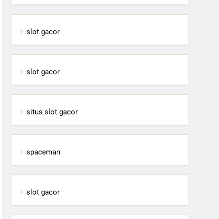
slot gacor
slot gacor
situs slot gacor
spaceman
slot gacor