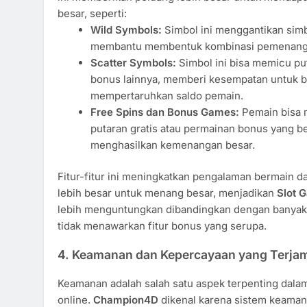
besar, seperti:
Wild Symbols:
Simbol ini menggantikan simb
membantu membentuk kombinasi pemenang
Scatter Symbols:
Simbol ini bisa memicu put
bonus lainnya, memberi kesempatan untuk b
mempertaruhkan saldo pemain.
Free Spins dan Bonus Games:
Pemain bisa 
putaran gratis atau permainan bonus yang b
menghasilkan kemenangan besar.
Fitur-fitur ini meningkatkan pengalaman bermain 
lebih besar untuk menang besar, menjadikan
Slot 
lebih menguntungkan dibandingkan dengan banyak 
tidak menawarkan fitur bonus yang serupa.
4.
Keamanan dan Kepercayaan yang Terja
Keamanan adalah salah satu aspek terpenting dalam
online.
Champion4D
dikenal karena sistem keaman