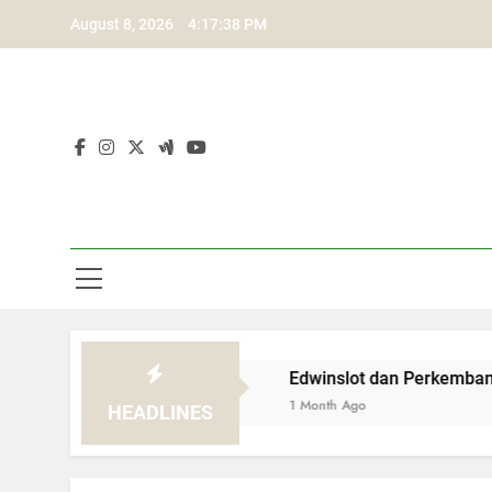
Skip
August 8, 2026
4:17:39 PM
to
content
Nan
Temukan S
da TIARA4D Login
Edwinslot dan Perkembangan Platform 
1 Month Ago
HEADLINES