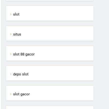
slot
situs
slot 88 gacor
depo slot
slot gacor