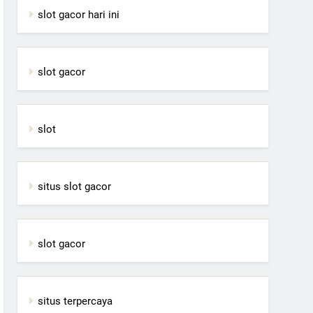
slot gacor hari ini
slot gacor
slot
situs slot gacor
slot gacor
situs terpercaya