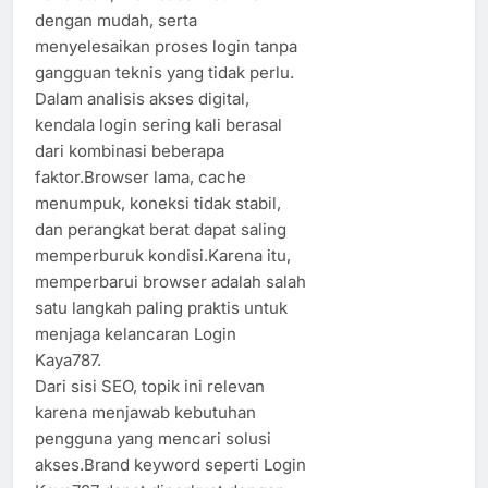
dengan mudah, serta
menyelesaikan proses login tanpa
gangguan teknis yang tidak perlu.
Dalam analisis akses digital,
kendala login sering kali berasal
dari kombinasi beberapa
faktor.Browser lama, cache
menumpuk, koneksi tidak stabil,
dan perangkat berat dapat saling
memperburuk kondisi.Karena itu,
memperbarui browser adalah salah
satu langkah paling praktis untuk
menjaga kelancaran Login
Kaya787.
Dari sisi SEO, topik ini relevan
karena menjawab kebutuhan
pengguna yang mencari solusi
akses.Brand keyword seperti Login