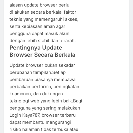
alasan update browser perlu
dilakukan secara berkala, faktor
teknis yang memengaruhi akses,
serta kebiasaan aman agar
pengguna dapat masuk akun
dengan lebih stabil dan terarah.
Pentingnya Update
Browser Secara Berkala
Update browser bukan sekadar
perubahan tampilan.Setiap
pembaruan biasanya membawa
perbaikan performa, peningkatan
keamanan, dan dukungan
teknologi web yang lebih baik.Bagi
pengguna yang sering melakukan
Login Kaya787, browser terbaru
dapat membantu mengurangi
risiko halaman tidak terbuka atau