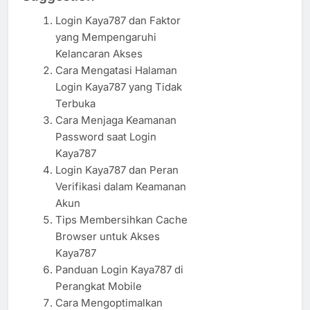
Login Kaya787 dan Faktor
yang Mempengaruhi
Kelancaran Akses
Cara Mengatasi Halaman
Login Kaya787 yang Tidak
Terbuka
Cara Menjaga Keamanan
Password saat Login
Kaya787
Login Kaya787 dan Peran
Verifikasi dalam Keamanan
Akun
Tips Membersihkan Cache
Browser untuk Akses
Kaya787
Panduan Login Kaya787 di
Perangkat Mobile
Cara Mengoptimalkan