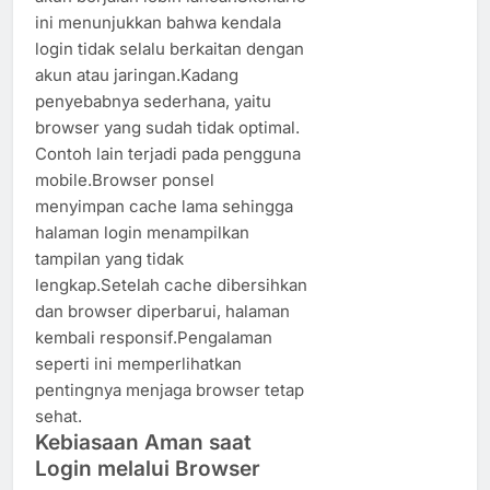
ini menunjukkan bahwa kendala
login tidak selalu berkaitan dengan
akun atau jaringan.Kadang
penyebabnya sederhana, yaitu
browser yang sudah tidak optimal.
Contoh lain terjadi pada pengguna
mobile.Browser ponsel
menyimpan cache lama sehingga
halaman login menampilkan
tampilan yang tidak
lengkap.Setelah cache dibersihkan
dan browser diperbarui, halaman
kembali responsif.Pengalaman
seperti ini memperlihatkan
pentingnya menjaga browser tetap
sehat.
Kebiasaan Aman saat
Login melalui Browser