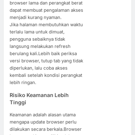
browser lama dan perangkat berat
dapat membuat pengalaman akses
menjadi kurang nyaman.
Jika halaman membutuhkan waktu
terlalu lama untuk dimuat,
pengguna sebaiknya tidak
langsung melakukan refresh
berulang kali.Lebih baik periksa
versi browser, tutup tab yang tidak
diperlukan, lalu coba akses
kembali setelah kondisi perangkat
lebih ringan.
Risiko Keamanan Lebih
Tinggi
Keamanan adalah alasan utama
mengapa update browser perlu
dilakukan secara berkala.Browser