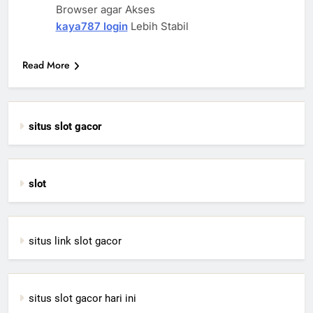
Browser agar Akses
kaya787 login
Lebih Stabil
Read More
situs slot gacor
slot
situs link slot gacor
situs slot gacor hari ini