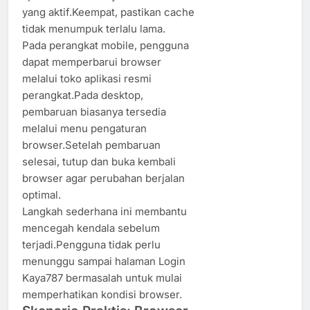
yang aktif.Keempat, pastikan cache
tidak menumpuk terlalu lama.
Pada perangkat mobile, pengguna
dapat memperbarui browser
melalui toko aplikasi resmi
perangkat.Pada desktop,
pembaruan biasanya tersedia
melalui menu pengaturan
browser.Setelah pembaruan
selesai, tutup dan buka kembali
browser agar perubahan berjalan
optimal.
Langkah sederhana ini membantu
mencegah kendala sebelum
terjadi.Pengguna tidak perlu
menunggu sampai halaman Login
Kaya787 bermasalah untuk mulai
memperhatikan kondisi browser.