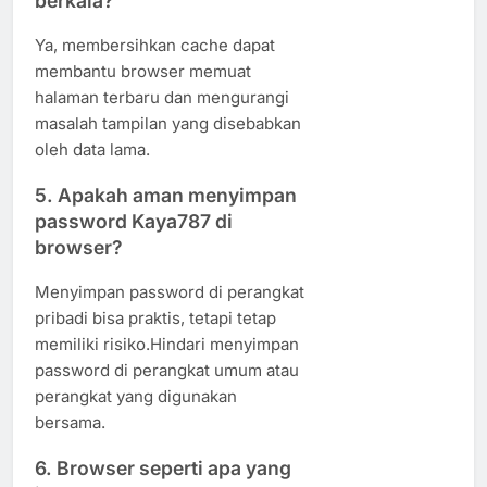
berkala?
Ya, membersihkan cache dapat
membantu browser memuat
halaman terbaru dan mengurangi
masalah tampilan yang disebabkan
oleh data lama.
5. Apakah aman menyimpan
password Kaya787 di
browser?
Menyimpan password di perangkat
pribadi bisa praktis, tetapi tetap
memiliki risiko.Hindari menyimpan
password di perangkat umum atau
perangkat yang digunakan
bersama.
6. Browser seperti apa yang