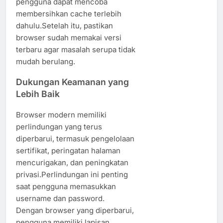
pengguna dapat mencoba
membersihkan cache terlebih
dahulu.Setelah itu, pastikan
browser sudah memakai versi
terbaru agar masalah serupa tidak
mudah berulang.
Dukungan Keamanan yang
Lebih Baik
Browser modern memiliki
perlindungan yang terus
diperbarui, termasuk pengelolaan
sertifikat, peringatan halaman
mencurigakan, dan peningkatan
privasi.Perlindungan ini penting
saat pengguna memasukkan
username dan password.
Dengan browser yang diperbarui,
pengguna memiliki lapisan