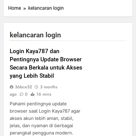
Home
kelancaran login
kelancaran login
Login Kaya787 dan
Pentingnya Update Browser
Secara Berkala untuk Akses
yang Lebih Stabil
36bce32
3 months
ago
0
16 mins
Pahami pentingnya update
browser saat Login Kaya787 agar
akses akun lebih aman, stabil,
jelas, dan nyaman di berbagai
perangkat pengguna modern.