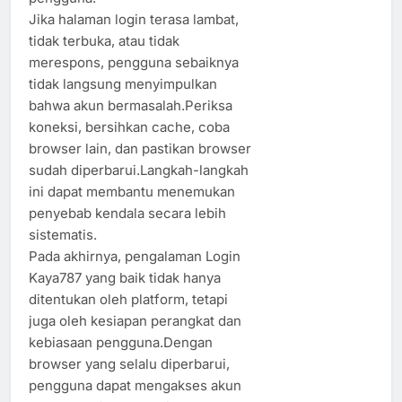
Jika halaman login terasa lambat,
tidak terbuka, atau tidak
merespons, pengguna sebaiknya
tidak langsung menyimpulkan
bahwa akun bermasalah.Periksa
koneksi, bersihkan cache, coba
browser lain, dan pastikan browser
sudah diperbarui.Langkah-langkah
ini dapat membantu menemukan
penyebab kendala secara lebih
sistematis.
Pada akhirnya, pengalaman Login
Kaya787 yang baik tidak hanya
ditentukan oleh platform, tetapi
juga oleh kesiapan perangkat dan
kebiasaan pengguna.Dengan
browser yang selalu diperbarui,
pengguna dapat mengakses akun