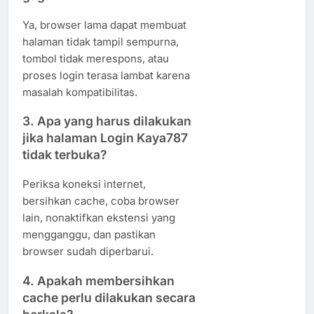
Ya, browser lama dapat membuat
halaman tidak tampil sempurna,
tombol tidak merespons, atau
proses login terasa lambat karena
masalah kompatibilitas.
3. Apa yang harus dilakukan
jika halaman Login Kaya787
tidak terbuka?
Periksa koneksi internet,
bersihkan cache, coba browser
lain, nonaktifkan ekstensi yang
mengganggu, dan pastikan
browser sudah diperbarui.
4. Apakah membersihkan
cache perlu dilakukan secara