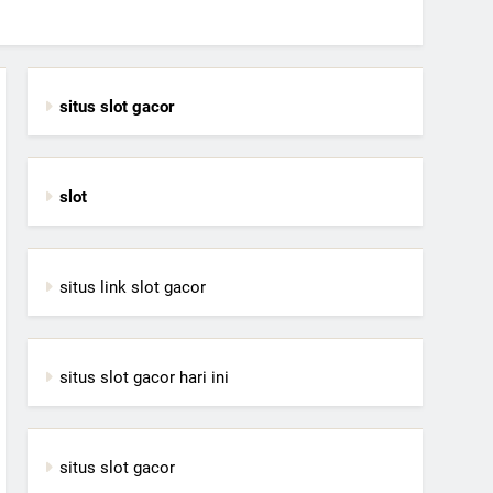
situs slot gacor
slot
situs link slot gacor
situs slot gacor hari ini
situs slot gacor