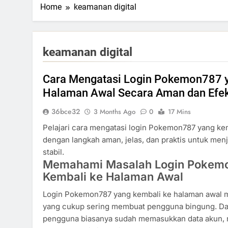
Home
keamanan digital
keamanan digital
Cara Mengatasi Login Pokemon787 y
Halaman Awal Secara Aman dan Efek
36bce32
3 Months Ago
0
17 Mins
Pelajari cara mengatasi login Pokemon787 yang ke
dengan langkah aman, jelas, dan praktis untuk men
stabil.
Memahami Masalah Login Pokem
Kembali ke Halaman Awal
Login Pokemon787 yang kembali ke halaman awal 
yang cukup sering membuat pengguna bingung. Dala
pengguna biasanya sudah memasukkan data akun,