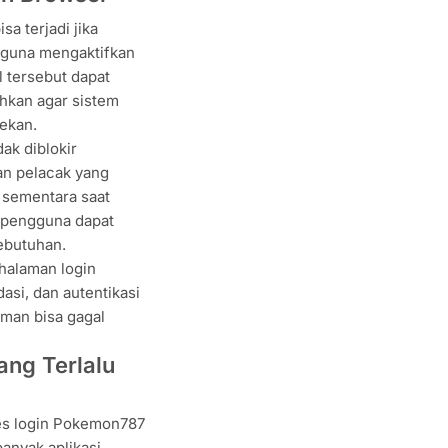
a terjadi jika
gguna mengaktifkan
l tersebut dapat
hkan agar sistem
ekan.
ak diblokir
an pelacak yang
k sementara saat
, pengguna dapat
ebutuhan.
 halaman login
si, dan autentikasi
aman bisa gagal
ang Terlalu
es login Pokemon787
anyak aplikasi