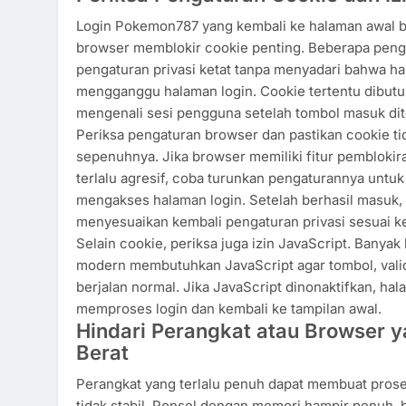
Login Pokemon787 yang kembali ke halaman awal bis
browser memblokir cookie penting. Beberapa pen
pengaturan privasi ketat tanpa menyadari bahwa ha
mengganggu halaman login. Cookie tertentu dibutu
mengenali sesi pengguna setelah tombol masuk dit
Periksa pengaturan browser dan pastikan cookie tid
sepenuhnya. Jika browser memiliki fitur pemblokir
terlalu agresif, coba turunkan pengaturannya untu
mengakses halaman login. Setelah berhasil masuk
menyesuaikan kembali pengaturan privasi sesuai k
Selain cookie, periksa juga izin JavaScript. Banyak
modern membutuhkan JavaScript agar tombol, valida
berjalan normal. Jika JavaScript dinonaktifkan, hal
memproses login dan kembali ke tampilan awal.
Hindari Perangkat atau Browser y
Berat
Perangkat yang terlalu penuh dapat membuat pros
tidak stabil. Ponsel dengan memori hampir penuh, b