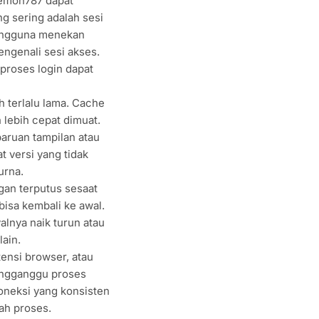
emon787 dapat
g sering adalah sesi
pengguna menekan
ngenali sesi akses.
, proses login dapat
 terlalu lama. Cache
lebih cepat dimuat.
ruan tampilan atau
 versi yang tidak
urna.
ngan terputus sesaat
bisa kembali ke awal.
yalnya naik turun atau
lain.
ensi browser, atau
mengganggu proses
oneksi yang konsisten
ah proses.