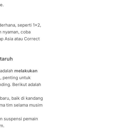
e.
erhana, seperti 1×2,
ih nyaman, coba
p Asia atau Correct
taruh
 adalah
melakukan
 penting untuk
ding. Berikut adalah
rbaru, baik di kandang
rma tim selama musim
dan suspensi pemain
m.