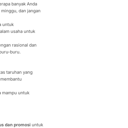
erapa banyak Anda
u minggu, dan jangan
a untuk
alam usaha untuk
ngan rasional dan
buru-buru.
tas taruhan yang
uk membantu
da mampu untuk
us dan promosi
untuk