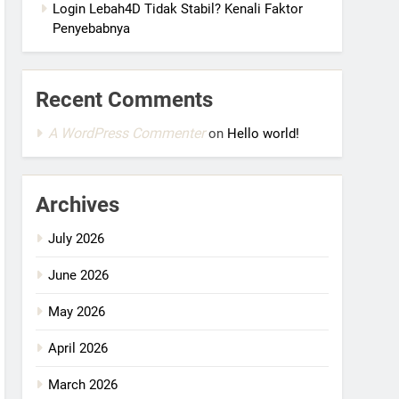
Login Lebah4D Tidak Stabil? Kenali Faktor
Penyebabnya
Recent Comments
A WordPress Commenter
on
Hello world!
Archives
July 2026
June 2026
May 2026
April 2026
March 2026