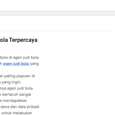
Bola Terpercaya
ola di agen judi bola
ih
agen judi bola
yang
an paling populer di
 yang ingin
ya agen judi bola
k bertaruh sangat
da mendapatkan
 dana dan data pribadi
p untuk melakukan