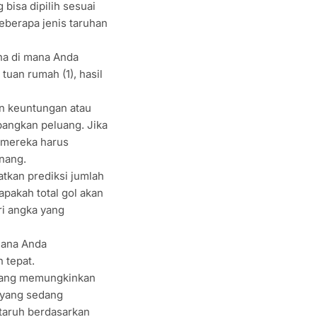
bisa dipilih sesuai
eberapa jenis taruhan
na di mana Anda
tuan rumah (1), hasil
an keuntungan atau
bangkan peluang. Jika
 mereka harus
nang.
atkan prediksi jumlah
apakah total gol akan
ari angka yang
 mana Anda
 tepat.
yang memungkinkan
 yang sedang
taruh berdasarkan