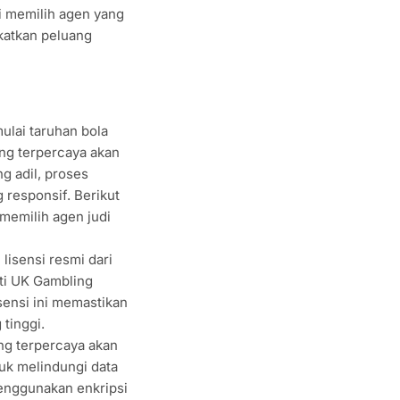
ri memilih agen yang
katkan peluang
lai taruhan bola
ng terpercaya akan
g adil, proses
 responsif. Berikut
 memilih agen judi
 lisensi resmi dari
rti UK Gambling
sensi ini memastikan
tinggi.
ng terpercaya akan
uk melindungi data
menggunakan enkripsi