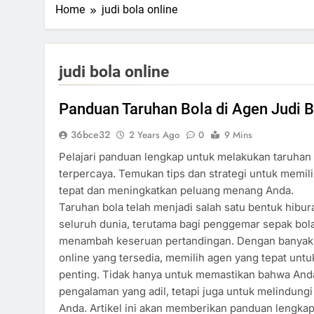
Home
judi bola online
judi bola online
Panduan Taruhan Bola di Agen Judi 
36bce32
2 Years Ago
0
9 Mins
Pelajari panduan lengkap untuk melakukan taruhan b
terpercaya. Temukan tips dan strategi untuk memil
tepat dan meningkatkan peluang menang Anda.
Taruhan bola telah menjadi salah satu bentuk hibur
seluruh dunia, terutama bagi penggemar sepak bola
menambah keseruan pertandingan. Dengan banyakn
online yang tersedia, memilih agen yang tepat untu
penting. Tidak hanya untuk memastikan bahwa An
pengalaman yang adil, tetapi juga untuk melindungi
Anda. Artikel ini akan memberikan panduan lengka