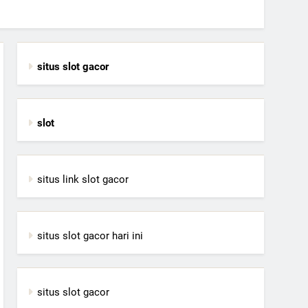
situs slot gacor
slot
situs link slot gacor
situs slot gacor hari ini
situs slot gacor