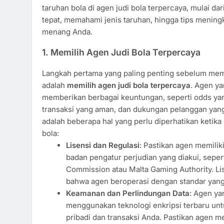
taruhan bola di agen judi bola terpercaya, mulai da
tepat, memahami jenis taruhan, hingga tips mening
menang Anda.
1. Memilih Agen Judi Bola Terpercaya
Langkah pertama yang paling penting sebelum memu
adalah
memilih agen judi bola terpercaya
. Agen ya
memberikan berbagai keuntungan, seperti odds yan
transaksi yang aman, dan dukungan pelanggan yang
adalah beberapa hal yang perlu diperhatikan ketika
bola:
Lisensi dan Regulasi
: Pastikan agen memiliki
badan pengatur perjudian yang diakui, sepe
Commission atau Malta Gaming Authority. Li
bahwa agen beroperasi dengan standar yang 
Keamanan dan Perlindungan Data
: Agen ya
menggunakan teknologi enkripsi terbaru unt
pribadi dan transaksi Anda. Pastikan agen 