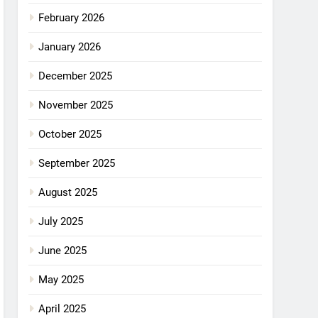
February 2026
January 2026
December 2025
November 2025
October 2025
September 2025
August 2025
July 2025
June 2025
May 2025
April 2025