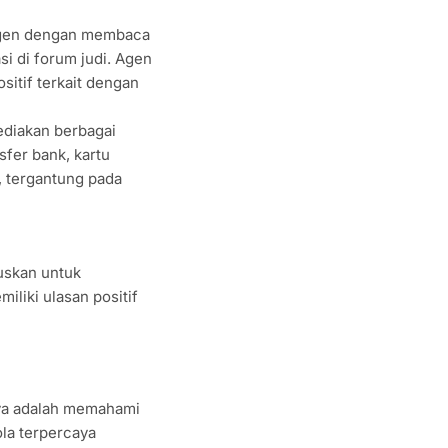
 agen dengan membaca
si di forum judi. Agen
sitif terkait dengan
ediakan berbagai
fer bank, kartu
, tergantung pada
skan untuk
iliki ulasan positif
nya adalah memahami
ola terpercaya