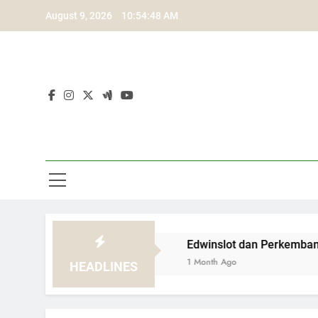
Skip
August 9, 2026
10:54:49 AM
to
content
Nan
Temukan S
da TIARA4D Login
Edwinslot dan Perkembangan Platform 
1 Month Ago
HEADLINES