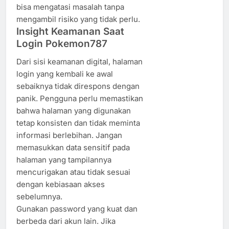
bisa mengatasi masalah tanpa
mengambil risiko yang tidak perlu.
Insight Keamanan Saat
Login Pokemon787
Dari sisi keamanan digital, halaman
login yang kembali ke awal
sebaiknya tidak direspons dengan
panik. Pengguna perlu memastikan
bahwa halaman yang digunakan
tetap konsisten dan tidak meminta
informasi berlebihan. Jangan
memasukkan data sensitif pada
halaman yang tampilannya
mencurigakan atau tidak sesuai
dengan kebiasaan akses
sebelumnya.
Gunakan password yang kuat dan
berbeda dari akun lain. Jika