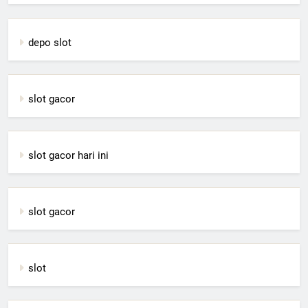
depo slot
slot gacor
slot gacor hari ini
slot gacor
slot