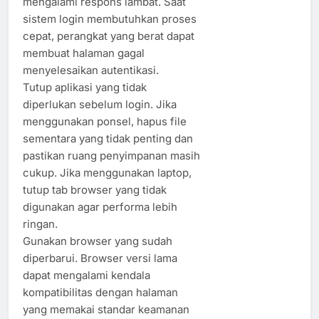
mengalami respons lambat. Saat
sistem login membutuhkan proses
cepat, perangkat yang berat dapat
membuat halaman gagal
menyelesaikan autentikasi.
Tutup aplikasi yang tidak
diperlukan sebelum login. Jika
menggunakan ponsel, hapus file
sementara yang tidak penting dan
pastikan ruang penyimpanan masih
cukup. Jika menggunakan laptop,
tutup tab browser yang tidak
digunakan agar performa lebih
ringan.
Gunakan browser yang sudah
diperbarui. Browser versi lama
dapat mengalami kendala
kompatibilitas dengan halaman
yang memakai standar keamanan