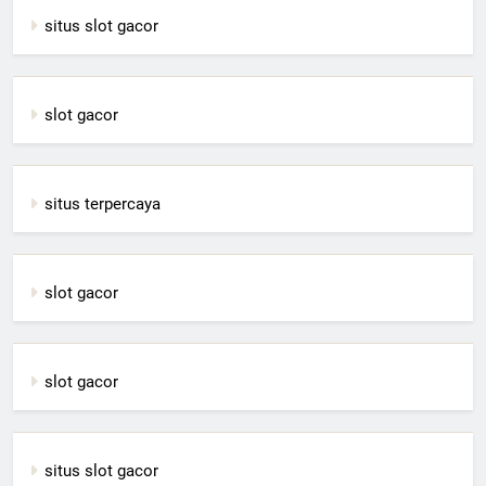
situs slot gacor
slot gacor
situs terpercaya
slot gacor
slot gacor
situs slot gacor