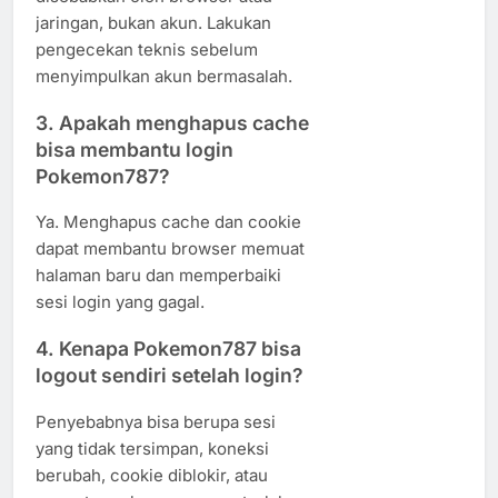
jaringan, bukan akun. Lakukan
pengecekan teknis sebelum
menyimpulkan akun bermasalah.
3. Apakah menghapus cache
bisa membantu login
Pokemon787?
Ya. Menghapus cache dan cookie
dapat membantu browser memuat
halaman baru dan memperbaiki
sesi login yang gagal.
4. Kenapa Pokemon787 bisa
logout sendiri setelah login?
Penyebabnya bisa berupa sesi
yang tidak tersimpan, koneksi
berubah, cookie diblokir, atau