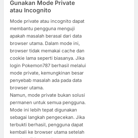
Gunakan Mode Private
atau Incognito
Mode private atau incognito dapat
membantu pengguna menguji
apakah masalah berasal dari data
browser utama. Dalam mode ini,
browser tidak memakai cache dan
cookie lama seperti biasanya. Jika
login Pokemon787 berhasil melalui
mode private, kemungkinan besar
penyebab masalah ada pada data
browser utama.
Namun, mode private bukan solusi
permanen untuk semua pengguna.
Mode ini lebih tepat digunakan
sebagai langkah pengecekan. Jika
terbukti berhasil, pengguna dapat
kembali ke browser utama setelah