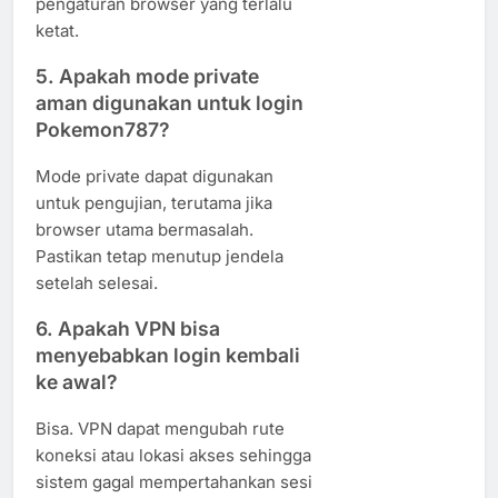
pengaturan browser yang terlalu
ketat.
5. Apakah mode private
aman digunakan untuk login
Pokemon787?
Mode private dapat digunakan
untuk pengujian, terutama jika
browser utama bermasalah.
Pastikan tetap menutup jendela
setelah selesai.
6. Apakah VPN bisa
menyebabkan login kembali
ke awal?
Bisa. VPN dapat mengubah rute
koneksi atau lokasi akses sehingga
sistem gagal mempertahankan sesi