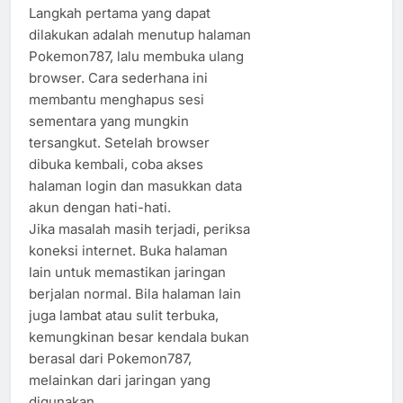
Langkah pertama yang dapat
dilakukan adalah menutup halaman
Pokemon787, lalu membuka ulang
browser. Cara sederhana ini
membantu menghapus sesi
sementara yang mungkin
tersangkut. Setelah browser
dibuka kembali, coba akses
halaman login dan masukkan data
akun dengan hati-hati.
Jika masalah masih terjadi, periksa
koneksi internet. Buka halaman
lain untuk memastikan jaringan
berjalan normal. Bila halaman lain
juga lambat atau sulit terbuka,
kemungkinan besar kendala bukan
berasal dari Pokemon787,
melainkan dari jaringan yang
digunakan.