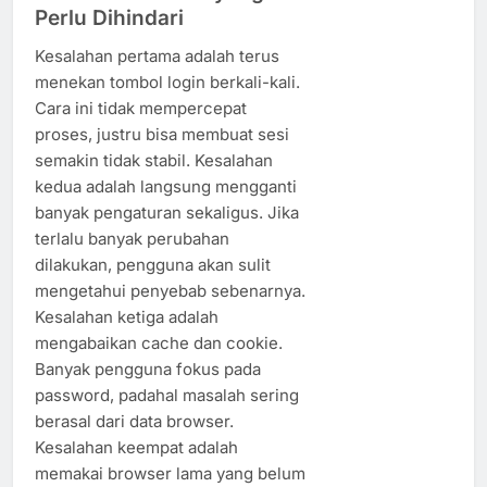
Perlu Dihindari
Kesalahan pertama adalah terus
menekan tombol login berkali-kali.
Cara ini tidak mempercepat
proses, justru bisa membuat sesi
semakin tidak stabil. Kesalahan
kedua adalah langsung mengganti
banyak pengaturan sekaligus. Jika
terlalu banyak perubahan
dilakukan, pengguna akan sulit
mengetahui penyebab sebenarnya.
Kesalahan ketiga adalah
mengabaikan cache dan cookie.
Banyak pengguna fokus pada
password, padahal masalah sering
berasal dari data browser.
Kesalahan keempat adalah
memakai browser lama yang belum