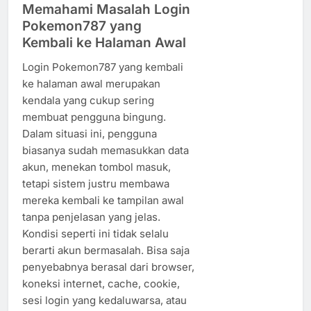
Memahami Masalah Login
Pokemon787 yang
Kembali ke Halaman Awal
Login Pokemon787 yang kembali
ke halaman awal merupakan
kendala yang cukup sering
membuat pengguna bingung.
Dalam situasi ini, pengguna
biasanya sudah memasukkan data
akun, menekan tombol masuk,
tetapi sistem justru membawa
mereka kembali ke tampilan awal
tanpa penjelasan yang jelas.
Kondisi seperti ini tidak selalu
berarti akun bermasalah. Bisa saja
penyebabnya berasal dari browser,
koneksi internet, cache, cookie,
sesi login yang kedaluwarsa, atau