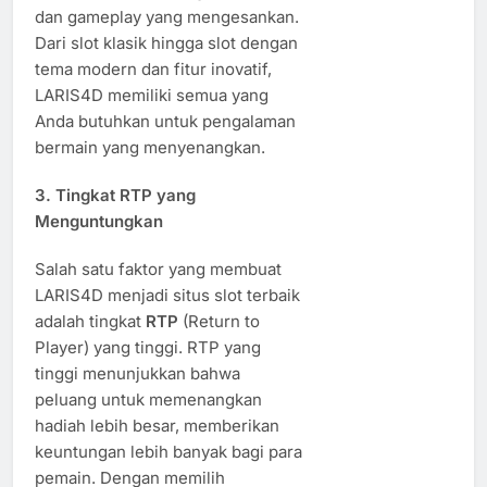
dan gameplay yang mengesankan.
Dari slot klasik hingga slot dengan
tema modern dan fitur inovatif,
LARIS4D memiliki semua yang
Anda butuhkan untuk pengalaman
bermain yang menyenangkan.
3. Tingkat RTP yang
Menguntungkan
Salah satu faktor yang membuat
LARIS4D menjadi situs slot terbaik
adalah tingkat
RTP
(Return to
Player) yang tinggi. RTP yang
tinggi menunjukkan bahwa
peluang untuk memenangkan
hadiah lebih besar, memberikan
keuntungan lebih banyak bagi para
pemain. Dengan memilih