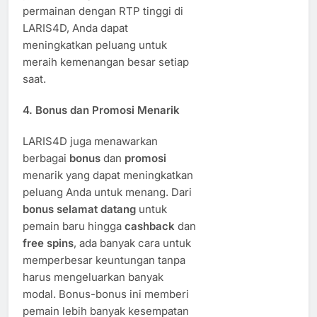
permainan dengan RTP tinggi di
LARIS4D, Anda dapat
meningkatkan peluang untuk
meraih kemenangan besar setiap
saat.
4. Bonus dan Promosi Menarik
LARIS4D juga menawarkan
berbagai
bonus
dan
promosi
menarik yang dapat meningkatkan
peluang Anda untuk menang. Dari
bonus selamat datang
untuk
pemain baru hingga
cashback
dan
free spins
, ada banyak cara untuk
memperbesar keuntungan tanpa
harus mengeluarkan banyak
modal. Bonus-bonus ini memberi
pemain lebih banyak kesempatan