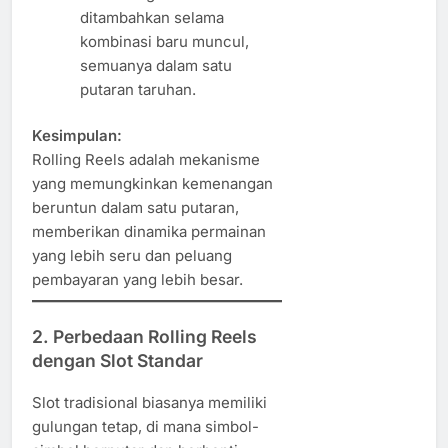
ditambahkan selama
kombinasi baru muncul,
semuanya dalam satu
putaran taruhan.
Kesimpulan:
Rolling Reels adalah mekanisme
yang memungkinkan kemenangan
beruntun dalam satu putaran,
memberikan dinamika permainan
yang lebih seru dan peluang
pembayaran yang lebih besar.
2. Perbedaan Rolling Reels
dengan Slot Standar
Slot tradisional biasanya memiliki
gulungan tetap, di mana simbol-