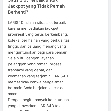
Situs Slot Terbaik untuk
Jackpot yang Tidak Pernah
Berhenti?
LARIS4D adalah situs slot terbaik
karena menyediakan
jackpot
progresif
yang terus berkembang,
koleksi permainan yang berkualitas
tinggi, dan peluang menang yang
menguntungkan bagi para pemain.
Selain itu, dengan layanan
pelanggan yang ramah, proses
transaksi yang cepat, dan
keamanan yang terjamin, LARIS4D
memastikan bahwa pengalaman
bermain Anda berjalan lancar dan
aman.
Dengan begitu banyak keuntungan
yang ditawarkan, LARIS4D telah