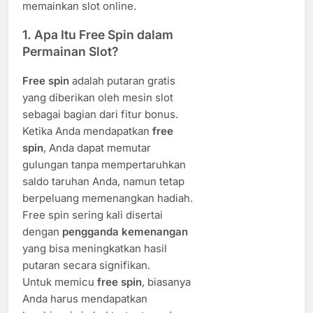
memainkan slot online.
1. Apa Itu Free Spin dalam
Permainan Slot?
Free spin
adalah putaran gratis
yang diberikan oleh mesin slot
sebagai bagian dari fitur bonus.
Ketika Anda mendapatkan
free
spin
, Anda dapat memutar
gulungan tanpa mempertaruhkan
saldo taruhan Anda, namun tetap
berpeluang memenangkan hadiah.
Free spin sering kali disertai
dengan
pengganda kemenangan
yang bisa meningkatkan hasil
putaran secara signifikan.
Untuk memicu
free spin
, biasanya
Anda harus mendapatkan