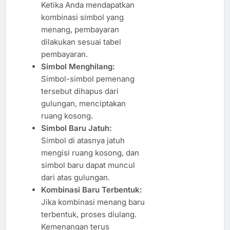
Ketika Anda mendapatkan
kombinasi simbol yang
menang, pembayaran
dilakukan sesuai tabel
pembayaran.
Simbol Menghilang:
Simbol-simbol pemenang
tersebut dihapus dari
gulungan, menciptakan
ruang kosong.
Simbol Baru Jatuh:
Simbol di atasnya jatuh
mengisi ruang kosong, dan
simbol baru dapat muncul
dari atas gulungan.
Kombinasi Baru Terbentuk:
Jika kombinasi menang baru
terbentuk, proses diulang.
Kemenangan terus