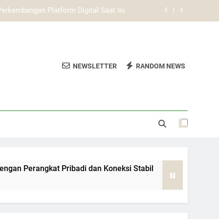
erkembangan Platform Digital Saat Ini
erangkat Pribadi dan Koneksi Stabil
is untuk Akses Akun yang Lebih Mudah
NEWSLETTER
RANDOM NEWS
i Lupa Kata Sandi pada TIARA4D Login
erkembangan Platform Digital Saat Ini
erangkat Pribadi dan Koneksi Stabil
is untuk Akses Akun yang Lebih Mudah
at Pribadi dan Koneksi Stabil
Login Edwinslot Lewat
2 Months Ago