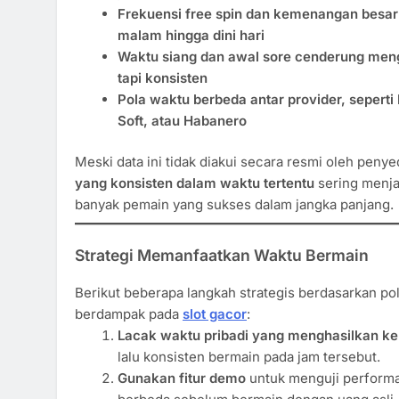
Frekuensi free spin dan kemenangan besar
malam hingga dini hari
Waktu siang dan awal sore cenderung mengh
tapi konsisten
Pola waktu berbeda antar provider, seperti
Soft, atau Habanero
Meski data ini tidak diakui secara resmi oleh peny
yang konsisten dalam waktu tertentu
sering menjad
banyak pemain yang sukses dalam jangka panjang.
Strategi Memanfaatkan Waktu Bermain
Berikut beberapa langkah strategis berdasarkan pol
berdampak pada
slot gacor
:
Lacak waktu pribadi yang menghasilkan ke
lalu konsisten bermain pada jam tersebut.
Gunakan fitur demo
untuk menguji performa 