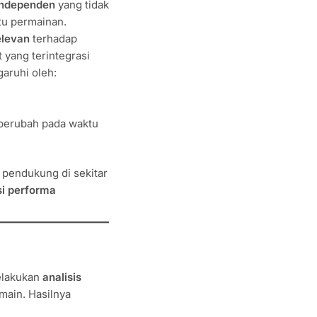
independen
yang tidak
tu permainan.
elevan
terhadap
 yang terintegrasi
aruhi oleh:
berubah pada waktu
 pendukung di sekitar
si performa
elakukan
analisis
main. Hasilnya