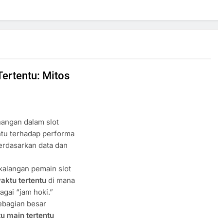
ertentu: Mitos
angan dalam slot
ntu terhadap performa
berdasarkan data dan
 kalangan pemain slot
aktu tertentu
di mana
agai “jam hoki.”
sebagian besar
u main tertentu