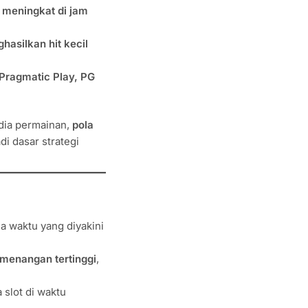
 meningkat di jam
asilkan hit kecil
 Pragmatic Play, PG
edia permainan,
pola
i dasar strategi
a waktu yang diyakini
menangan tertinggi
,
slot di waktu