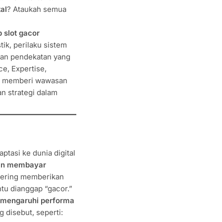
al
? Ataukah semua
 slot gacor
istik, perilaku sistem
an pendekatan yang
ce, Expertise,
kan memberi wawasan
n strategi dalam
aptasi ke dunia digital
jin membayar
 sering memberikan
ntu dianggap “gacor.”
mengaruhi performa
 disebut, seperti: