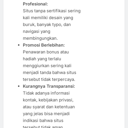
Profesional:
Situs tanpa sertifikasi sering
kali memiliki desain yang
buruk, banyak typo, dan
navigasi yang
membingungkan.
Promosi Berlebihan:
Penawaran bonus atau
hadiah yang terlalu
menggiurkan sering kali
menjadi tanda bahwa situs
tersebut tidak terpercaya.
Kurangnya Transparansi:
Tidak adanya informasi
kontak, kebijakan privasi,
atau syarat dan ketentuan
yang jelas bisa menjadi
indikasi bahwa situs
tersebut tidak aman.