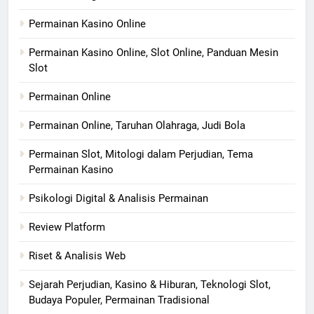
Permainan Kasino Online
Permainan Kasino Online, Slot Online, Panduan Mesin
Slot
Permainan Online
Permainan Online, Taruhan Olahraga, Judi Bola
Permainan Slot, Mitologi dalam Perjudian, Tema
Permainan Kasino
Psikologi Digital & Analisis Permainan
Review Platform
Riset & Analisis Web
Sejarah Perjudian, Kasino & Hiburan, Teknologi Slot,
Budaya Populer, Permainan Tradisional