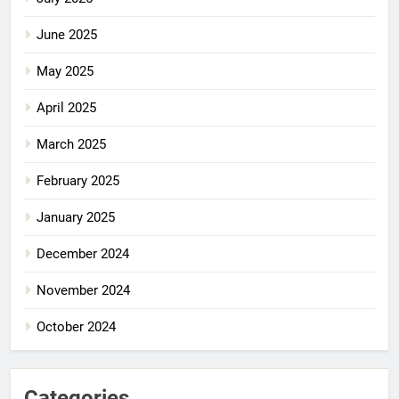
June 2025
May 2025
April 2025
March 2025
February 2025
January 2025
December 2024
November 2024
October 2024
Categories