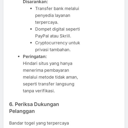
Disarankan:
Transfer bank melalui
penyedia layanan
terpercaya.
Dompet digital seperti
PayPal atau Skrill.
Cryptocurrency untuk
privasi tambahan.
Peringatan:
Hindari situs yang hanya
menerima pembayaran
melalui metode tidak aman,
seperti transfer langsung
tanpa verifikasi.
6. Periksa Dukungan
Pelanggan
Bandar togel yang terpercaya