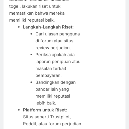
togel, lakukan riset untuk
memastikan bahwa mereka
memiliki reputasi baik.
Langkah-Langkah Riset:
Cari ulasan pengguna
di forum atau situs
review perjudian.
Periksa apakah ada
laporan penipuan atau
masalah terkait
pembayaran.
Bandingkan dengan
bandar lain yang
memiliki reputasi
lebih baik.
Platform untuk Riset:
Situs seperti Trustpilot,
Reddit, atau forum perjudian