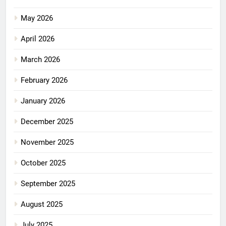
May 2026
April 2026
March 2026
February 2026
January 2026
December 2025
November 2025
October 2025
September 2025
August 2025
July 2025