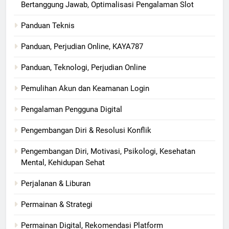
Bertanggung Jawab, Optimalisasi Pengalaman Slot
Panduan Teknis
Panduan, Perjudian Online, KAYA787
Panduan, Teknologi, Perjudian Online
Pemulihan Akun dan Keamanan Login
Pengalaman Pengguna Digital
Pengembangan Diri & Resolusi Konflik
Pengembangan Diri, Motivasi, Psikologi, Kesehatan
Mental, Kehidupan Sehat
Perjalanan & Liburan
Permainan & Strategi
Permainan Digital, Rekomendasi Platform