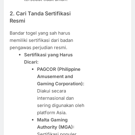
2. Cari Tanda Sertifikasi
Resmi
Bandar togel yang sah harus
memiliki sertifikasi dari badan
pengawas perjudian resmi.
Sertifikasi yang Harus
Dicari:
PAGCOR (Philippine
Amusement and
Gaming Corporation):
Diakui secara
internasional dan
sering digunakan oleh
platform Asia.
Malta Gaming
Authority (MGA):
Sertifikasi populer