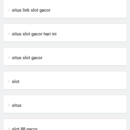
situs link slot gacor
situs slot gacor hari ini
situs slot gacor
slot
situs
slot 88 gacor