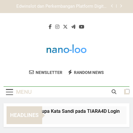
Skip
EDWINSLOT Login Aman dengan Perangkat
to
Pribadi dan Koneksi Stabil
content
Login Edwinslot Lewat Android dengan Langkah
Praktis untuk Akses Akun yang Lebih Mudah
Cara Mengatasi Lupa Kata Sandi pada TIARA4D
Login
Edwinslot dan Perkembangan Platform Digital
Saat Ini
EDWINSLOT Login Aman dengan Perangkat
Pribadi dan Koneksi Stabil
Nano Loo
Temukan Solusi Toilet Ramah Lingkungan
Login Edwinslot Lewat Android dengan Langkah
NEWSLETTER
RANDOM NEWS
Praktis untuk Akses Akun yang Lebih Mudah
Dari Nano Loo.
MENU
ara Mengatasi Lupa Kata Sandi pada TIARA4D Login
Edw
HEADLINES
Weeks Ago
1 M