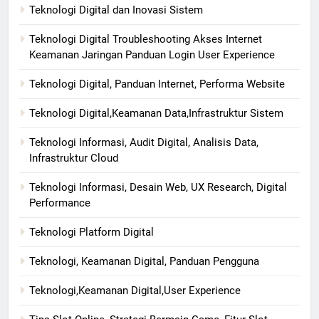
Teknologi Digital dan Inovasi Sistem
Teknologi Digital Troubleshooting Akses Internet
Keamanan Jaringan Panduan Login User Experience
Teknologi Digital, Panduan Internet, Performa Website
Teknologi Digital,Keamanan Data,Infrastruktur Sistem
Teknologi Informasi, Audit Digital, Analisis Data,
Infrastruktur Cloud
Teknologi Informasi, Desain Web, UX Research, Digital
Performance
Teknologi Platform Digital
Teknologi, Keamanan Digital, Panduan Pengguna
Teknologi,Keamanan Digital,User Experience