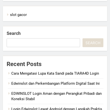
slot gacor
Search
SEARCH
Recent Posts
Cara Mengatasi Lupa Kata Sandi pada TIARA4D Login
Edwinslot dan Perkembangan Platform Digital Saat Ini
EDWINSLOT Login Aman dengan Perangkat Pribadi dan
Koneksi Stabil
Login Edwinslot Lewat Android dengan Langkah Praktis