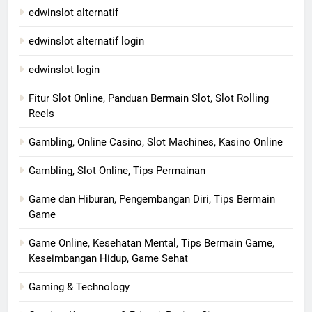
edwinslot alternatif
edwinslot alternatif login
edwinslot login
Fitur Slot Online, Panduan Bermain Slot, Slot Rolling
Reels
Gambling, Online Casino, Slot Machines, Kasino Online
Gambling, Slot Online, Tips Permainan
Game dan Hiburan, Pengembangan Diri, Tips Bermain
Game
Game Online, Kesehatan Mental, Tips Bermain Game,
Keseimbangan Hidup, Game Sehat
Gaming & Technology