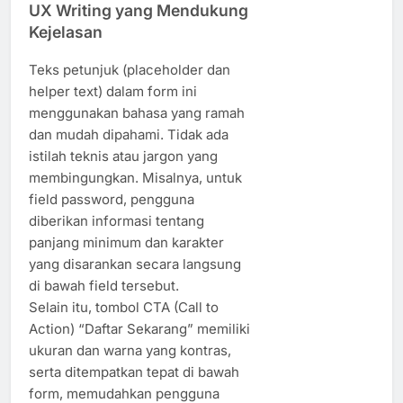
UX Writing yang Mendukung
Kejelasan
Teks petunjuk (placeholder dan
helper text) dalam form ini
menggunakan bahasa yang ramah
dan mudah dipahami. Tidak ada
istilah teknis atau jargon yang
membingungkan. Misalnya, untuk
field password, pengguna
diberikan informasi tentang
panjang minimum dan karakter
yang disarankan secara langsung
di bawah field tersebut.
Selain itu, tombol CTA (Call to
Action) “Daftar Sekarang” memiliki
ukuran dan warna yang kontras,
serta ditempatkan tepat di bawah
form, memudahkan pengguna