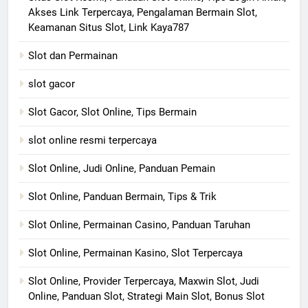
Akses Link Terpercaya, Pengalaman Bermain Slot,
Keamanan Situs Slot, Link Kaya787
Slot dan Permainan
slot gacor
Slot Gacor, Slot Online, Tips Bermain
slot online resmi terpercaya
Slot Online, Judi Online, Panduan Pemain
Slot Online, Panduan Bermain, Tips & Trik
Slot Online, Permainan Casino, Panduan Taruhan
Slot Online, Permainan Kasino, Slot Terpercaya
Slot Online, Provider Terpercaya, Maxwin Slot, Judi
Online, Panduan Slot, Strategi Main Slot, Bonus Slot