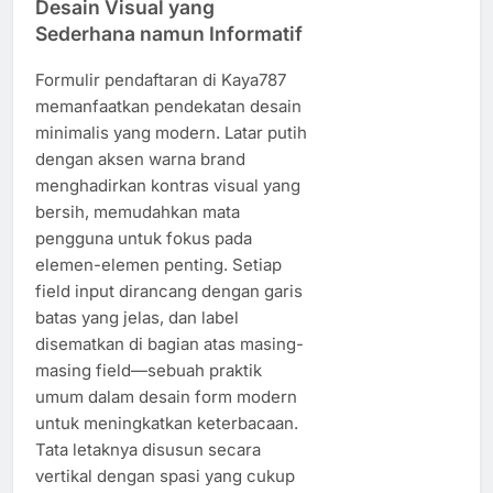
Desain Visual yang
Sederhana namun Informatif
Formulir pendaftaran di Kaya787
memanfaatkan pendekatan desain
minimalis yang modern. Latar putih
dengan aksen warna brand
menghadirkan kontras visual yang
bersih, memudahkan mata
pengguna untuk fokus pada
elemen-elemen penting. Setiap
field input dirancang dengan garis
batas yang jelas, dan label
disematkan di bagian atas masing-
masing field—sebuah praktik
umum dalam desain form modern
untuk meningkatkan keterbacaan.
Tata letaknya disusun secara
vertikal dengan spasi yang cukup