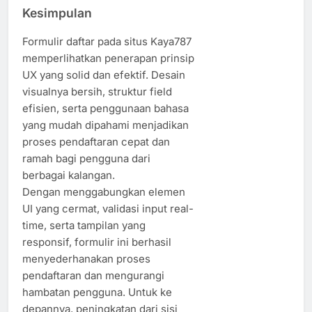
Kesimpulan
Formulir daftar pada situs Kaya787
memperlihatkan penerapan prinsip
UX yang solid dan efektif. Desain
visualnya bersih, struktur field
efisien, serta penggunaan bahasa
yang mudah dipahami menjadikan
proses pendaftaran cepat dan
ramah bagi pengguna dari
berbagai kalangan.
Dengan menggabungkan elemen
UI yang cermat, validasi input real-
time, serta tampilan yang
responsif, formulir ini berhasil
menyederhanakan proses
pendaftaran dan mengurangi
hambatan pengguna. Untuk ke
depannya, peningkatan dari sisi