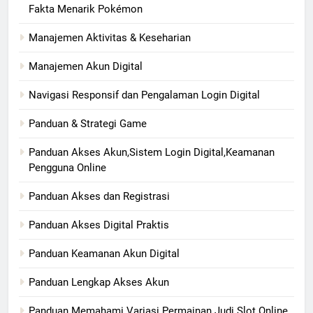
Fakta Menarik Pokémon
Manajemen Aktivitas & Keseharian
Manajemen Akun Digital
Navigasi Responsif dan Pengalaman Login Digital
Panduan & Strategi Game
Panduan Akses Akun,Sistem Login Digital,Keamanan
Pengguna Online
Panduan Akses dan Registrasi
Panduan Akses Digital Praktis
Panduan Keamanan Akun Digital
Panduan Lengkap Akses Akun
Panduan Memahami Variasi Permainan Judi Slot Online