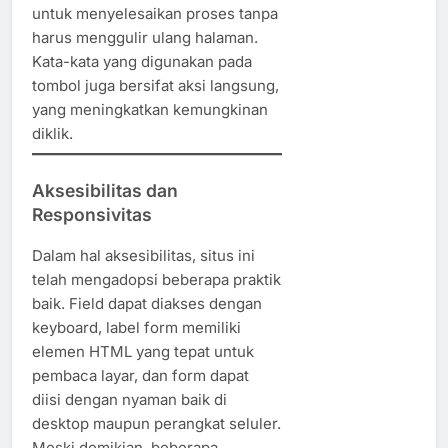
untuk menyelesaikan proses tanpa
harus menggulir ulang halaman.
Kata-kata yang digunakan pada
tombol juga bersifat aksi langsung,
yang meningkatkan kemungkinan
diklik.
Aksesibilitas dan
Responsivitas
Dalam hal aksesibilitas, situs ini
telah mengadopsi beberapa praktik
baik. Field dapat diakses dengan
keyboard, label form memiliki
elemen HTML yang tepat untuk
pembaca layar, dan form dapat
diisi dengan nyaman baik di
desktop maupun perangkat seluler.
Meski demikian, beberapa