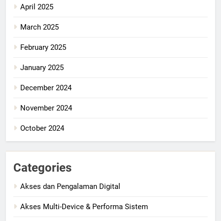
April 2025
March 2025
February 2025
January 2025
December 2024
November 2024
October 2024
Categories
Akses dan Pengalaman Digital
Akses Multi-Device & Performa Sistem