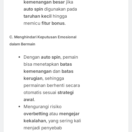
kemenangan besar
jika
auto spin
digunakan pada
taruhan kecil
hingga
memicu
fitur bonus
.
C. Menghindari Keputusan Emosional
dalam Bermain
Dengan
auto spin
, pemain
bisa menetapkan
batas
kemenangan
dan
batas
kerugian
, sehingga
permainan berhenti secara
otomatis sesuai
strategi
awal
.
Mengurangi risiko
overbetting
atau
mengejar
kekalahan
, yang sering kali
menjadi penyebab