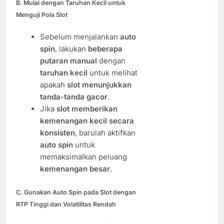
B. Mulai dengan Taruhan Kecil untuk
Menguji Pola Slot
Sebelum menjalankan
auto
spin
, lakukan
beberapa
putaran manual
dengan
taruhan kecil
untuk melihat
apakah
slot menunjukkan
tanda-tanda gacor
.
Jika
slot memberikan
kemenangan kecil secara
konsisten
, barulah aktifkan
auto spin
untuk
memaksimalkan peluang
kemenangan besar
.
C. Gunakan Auto Spin pada Slot dengan
RTP Tinggi dan Volatilitas Rendah