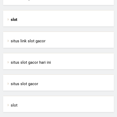
slot
situs link slot gacor
situs slot gacor hari ini
situs slot gacor
slot