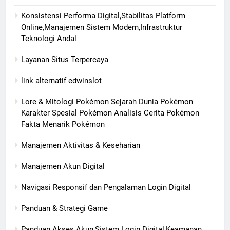
Konsistensi Performa Digital,Stabilitas Platform
Online,Manajemen Sistem Modern,Infrastruktur
Teknologi Andal
Layanan Situs Terpercaya
link alternatif edwinslot
Lore & Mitologi Pokémon Sejarah Dunia Pokémon
Karakter Spesial Pokémon Analisis Cerita Pokémon
Fakta Menarik Pokémon
Manajemen Aktivitas & Keseharian
Manajemen Akun Digital
Navigasi Responsif dan Pengalaman Login Digital
Panduan & Strategi Game
Panduan Akses Akun,Sistem Login Digital,Keamanan