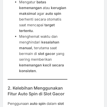
Mengatur
batas
kemenangan
atau
kerugian
maksimal
agar
auto spin
berhenti secara otomatis
saat mencapai
target
tertentu
.
Menghemat waktu dan
menghindari
kesalahan
manual
, terutama saat
bermain di
slot gacor
yang
sering memberikan
kemenangan kecil secara
konsisten
.
2. Kelebihan Menggunakan
Fitur Auto Spin di Slot Gacor
Penggunaan
auto spin
dalam
slot