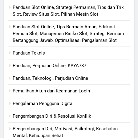
Panduan Slot Online, Strategi Permainan, Tips dan Trik
Slot, Review Situs Slot, Pilihan Mesin Slot
Panduan Slot Online, Tips Bermain Aman, Edukasi
Pemula Slot, Manajemen Risiko Slot, Strategi Bermain
Bertanggung Jawab, Optimalisasi Pengalaman Slot
Panduan Teknis
Panduan, Perjudian Online, KAYA787
Panduan, Teknologi, Perjudian Online
Pemulihan Akun dan Keamanan Login
Pengalaman Pengguna Digital
Pengembangan Diri & Resolusi Konflik
Pengembangan Diri, Motivasi, Psikologi, Kesehatan
Mental, Kehidupan Sehat