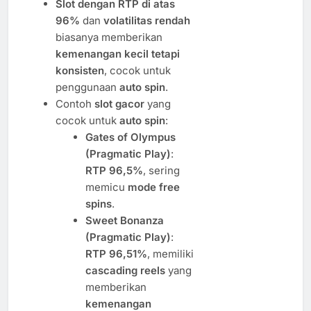
Slot dengan RTP di atas
96%
dan
volatilitas rendah
biasanya memberikan
kemenangan kecil tetapi
konsisten
, cocok untuk
penggunaan
auto spin
.
Contoh
slot gacor
yang
cocok untuk
auto spin
:
Gates of Olympus
(Pragmatic Play)
:
RTP 96,5%
, sering
memicu
mode free
spins
.
Sweet Bonanza
(Pragmatic Play)
:
RTP 96,51%
, memiliki
cascading reels
yang
memberikan
kemenangan