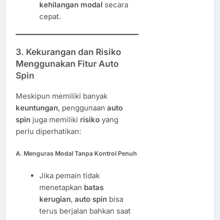
kehilangan modal
secara
cepat.
3. Kekurangan dan Risiko
Menggunakan Fitur Auto
Spin
Meskipun memiliki banyak
keuntungan
, penggunaan
auto
spin
juga memiliki
risiko
yang
perlu diperhatikan:
A. Menguras Modal Tanpa Kontrol Penuh
Jika pemain tidak
menetapkan
batas
kerugian
,
auto spin
bisa
terus berjalan bahkan saat