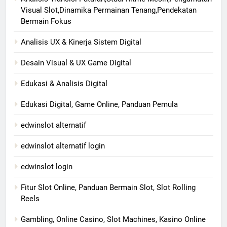
Visual Slot,Dinamika Permainan Tenang,Pendekatan
Bermain Fokus
Analisis UX & Kinerja Sistem Digital
Desain Visual & UX Game Digital
Edukasi & Analisis Digital
Edukasi Digital, Game Online, Panduan Pemula
edwinslot alternatif
edwinslot alternatif login
edwinslot login
Fitur Slot Online, Panduan Bermain Slot, Slot Rolling
Reels
Gambling, Online Casino, Slot Machines, Kasino Online