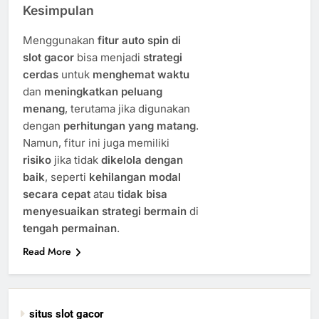
Kesimpulan
Menggunakan
fitur auto spin di
slot gacor
bisa menjadi
strategi
cerdas
untuk
menghemat waktu
dan
meningkatkan peluang
menang
, terutama jika digunakan
dengan
perhitungan yang matang
.
Namun, fitur ini juga memiliki
risiko
jika tidak
dikelola dengan
baik
, seperti
kehilangan modal
secara cepat
atau
tidak bisa
menyesuaikan strategi bermain
di
tengah permainan
.
Read More
situs slot gacor