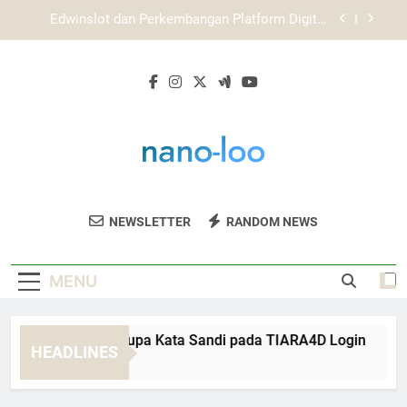
Skip
EDWINSLOT Login Aman dengan Perangkat
to
Pribadi dan Koneksi Stabil
content
Login Edwinslot Lewat Android dengan Langkah
Praktis untuk Akses Akun yang Lebih Mudah
Cara Mengatasi Lupa Kata Sandi pada TIARA4D
Login
Edwinslot dan Perkembangan Platform Digital
Saat Ini
EDWINSLOT Login Aman dengan Perangkat
Pribadi dan Koneksi Stabil
Nano Loo
Temukan Solusi Toilet Ramah Lingkungan
Login Edwinslot Lewat Android dengan Langkah
NEWSLETTER
RANDOM NEWS
Praktis untuk Akses Akun yang Lebih Mudah
Dari Nano Loo.
MENU
ra Mengatasi Lupa Kata Sandi pada TIARA4D Login
Edw
HEADLINES
Weeks Ago
1 M