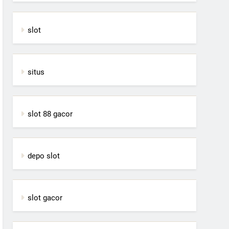
slot
situs
slot 88 gacor
depo slot
slot gacor