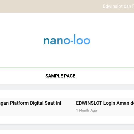
Edwinslot dan P
EDWINSLOT Login Aman dengan P
Login Edwinslot Lewat Android dengan Langkah Prakt
Cara Mengatas
o Loo
Edwinslot dan P
olusi Toilet Ramah Lingkungan Dari Nano Loo.
EDWINSLOT Login Aman dengan P
SAMPLE PAGE
Login Edwinslot Lewat Android dengan Langkah Prakt
Digital Saat Ini
EDWINSLOT Login Aman dengan Perangk
1 Month Ago