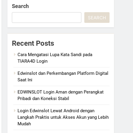
Search
SEARCH
Recent Posts
Cara Mengatasi Lupa Kata Sandi pada
TIARA4D Login
Edwinslot dan Perkembangan Platform Digital
Saat Ini
EDWINSLOT Login Aman dengan Perangkat
Pribadi dan Koneksi Stabil
Login Edwinslot Lewat Android dengan
Langkah Praktis untuk Akses Akun yang Lebih
Mudah