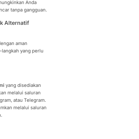
emungkinkan Anda
ncar tanpa gangguan.
Alternatif
dengan aman
h-langkah yang perlu
smi
yang disediakan
an melalui saluran
agram, atau Telegram.
mkan melalui saluran
.