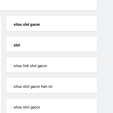
situs slot gacor
slot
situs link slot gacor
situs slot gacor hari ini
situs slot gacor