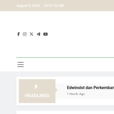
Skip
August 6, 2026
10:57:53 AM
to
content
Nan
Temukan S
da TIARA4D Login
Edwinslot dan Perkembangan Platform 
1 Month Ago
HEADLINES