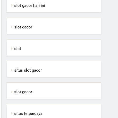
slot gacor hari ini
slot gacor
slot
situs slot gacor
slot gacor
situs terpercaya