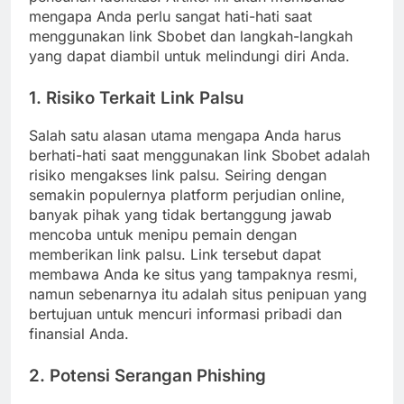
mengapa Anda perlu sangat hati-hati saat
menggunakan link Sbobet dan langkah-langkah
yang dapat diambil untuk melindungi diri Anda.
1.
Risiko Terkait Link Palsu
Salah satu alasan utama mengapa Anda harus
berhati-hati saat menggunakan link Sbobet adalah
risiko mengakses link palsu. Seiring dengan
semakin populernya platform perjudian online,
banyak pihak yang tidak bertanggung jawab
mencoba untuk menipu pemain dengan
memberikan link palsu. Link tersebut dapat
membawa Anda ke situs yang tampaknya resmi,
namun sebenarnya itu adalah situs penipuan yang
bertujuan untuk mencuri informasi pribadi dan
finansial Anda.
2.
Potensi Serangan Phishing