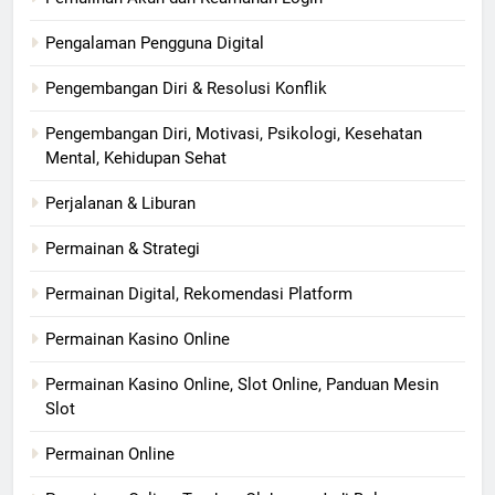
Pengalaman Pengguna Digital
Pengembangan Diri & Resolusi Konflik
Pengembangan Diri, Motivasi, Psikologi, Kesehatan
Mental, Kehidupan Sehat
Perjalanan & Liburan
Permainan & Strategi
Permainan Digital, Rekomendasi Platform
Permainan Kasino Online
Permainan Kasino Online, Slot Online, Panduan Mesin
Slot
Permainan Online