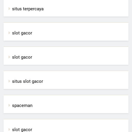
situs terpercaya
slot gacor
slot gacor
situs slot gacor
spaceman
slot gacor