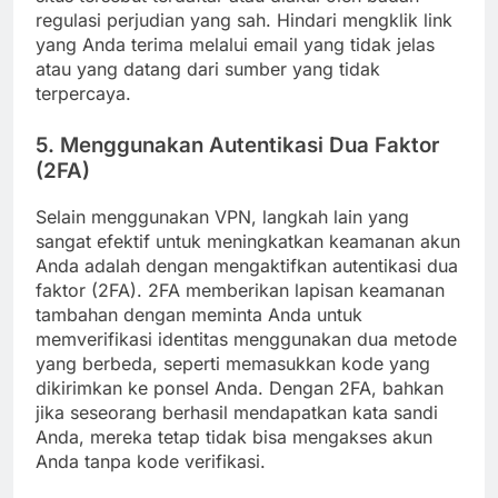
regulasi perjudian yang sah. Hindari mengklik link
yang Anda terima melalui email yang tidak jelas
atau yang datang dari sumber yang tidak
terpercaya.
5.
Menggunakan Autentikasi Dua Faktor
(2FA)
Selain menggunakan VPN, langkah lain yang
sangat efektif untuk meningkatkan keamanan akun
Anda adalah dengan mengaktifkan autentikasi dua
faktor (2FA). 2FA memberikan lapisan keamanan
tambahan dengan meminta Anda untuk
memverifikasi identitas menggunakan dua metode
yang berbeda, seperti memasukkan kode yang
dikirimkan ke ponsel Anda. Dengan 2FA, bahkan
jika seseorang berhasil mendapatkan kata sandi
Anda, mereka tetap tidak bisa mengakses akun
Anda tanpa kode verifikasi.