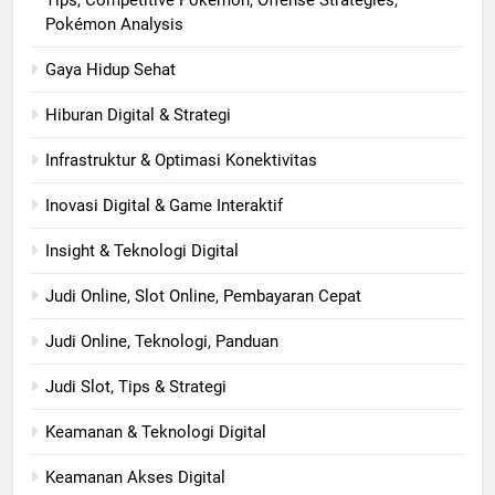
Tips, Competitive Pokémon, Offense Strategies,
Pokémon Analysis
Gaya Hidup Sehat
Hiburan Digital & Strategi
Infrastruktur & Optimasi Konektivitas
Inovasi Digital & Game Interaktif
Insight & Teknologi Digital
Judi Online, Slot Online, Pembayaran Cepat
Judi Online, Teknologi, Panduan
Judi Slot, Tips & Strategi
Keamanan & Teknologi Digital
Keamanan Akses Digital