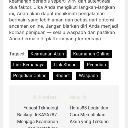
keamanan berlapis seperti VPN dan autentikasi
dua faktor. Jika Anda mengikuti langkah-langkah
ini, Anda akan dapat menikmati pengalaman
bermain yang lebih aman dan bebas dari potensi
ancaman online. Jangan biarkan diri Anda menjadi
korban penipuan — selalu waspada dan pastikan
Anda bermain di platform yang terpercaya.
Tagged:
Keamanan Akun
Keamanan Online
Link Berbahaya
Link Sbobet
Perjudian
Perjudian Online
Sbobet
Waspada
Previous:
Next:
Post
navigation
Fungsi Teknologi
Horas88 Login dan
Backup di KAYA787:
Cara Memulihkan
Menjaga Keamanan
Akun yang Terkunci