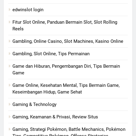
edwinslot login
Fitur Slot Online, Panduan Bermain Slot, Slot Rolling
Reels
Gambling, Online Casino, Slot Machines, Kasino Online
Gambling, Slot Online, Tips Permainan
Game dan Hiburan, Pengembangan Diri, Tips Bermain
Game
Game Online, Kesehatan Mental, Tips Bermain Game,
Keseimbangan Hidup, Game Sehat
Gaming & Technology
Gaming, Keamanan & Privasi, Review Situs
Gaming, Strategi Pokémon, Battle Mechanics, Pokémon