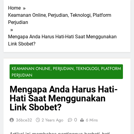
Home
Keamanan Online, Perjudian, Teknologi, Platform
Perjudian
Mengapa Anda Harus Hati-Hati Saat Menggunakan
Link Sbobet?
KEAMANAN ONLINE, PERJUDIAN, TEKNOLOGI, PLATFORM
PERJUDIAN
Mengapa Anda Harus Hati-
Hati Saat Menggunakan
Link Sbobet?
0
36bce32
2 Years Ago
6 Mins