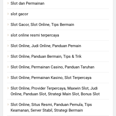
Slot dan Permainan
slot gacor
Slot Gacor, Slot Online, Tips Bermain
slot online resmi terpercaya
Slot Online, Judi Online, Panduan Pemain
Slot Online, Panduan Bermain, Tips & Trik
Slot Online, Permainan Casino, Panduan Taruhan
Slot Online, Permainan Kasino, Slot Terpercaya
Slot Online, Provider Terpercaya, Maxwin Slot, Judi
Online, Panduan Slot, Strategi Main Slot, Bonus Slot
Slot Online, Situs Resmi, Panduan Pemula, Tips
Keamanan, Server Stabil, Strategi Bermain