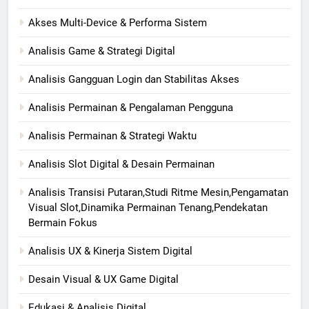
Akses Multi-Device & Performa Sistem
Analisis Game & Strategi Digital
Analisis Gangguan Login dan Stabilitas Akses
Analisis Permainan & Pengalaman Pengguna
Analisis Permainan & Strategi Waktu
Analisis Slot Digital & Desain Permainan
Analisis Transisi Putaran,Studi Ritme Mesin,Pengamatan
Visual Slot,Dinamika Permainan Tenang,Pendekatan
Bermain Fokus
Analisis UX & Kinerja Sistem Digital
Desain Visual & UX Game Digital
Edukasi & Analisis Digital