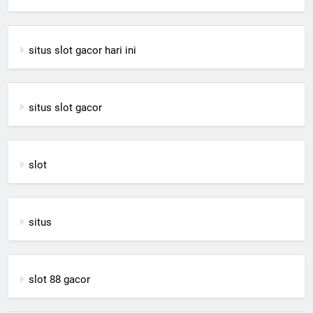
situs slot gacor hari ini
situs slot gacor
slot
situs
slot 88 gacor