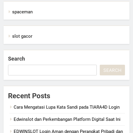
spaceman
slot gacor
Search
SEARCH
Recent Posts
Cara Mengatasi Lupa Kata Sandi pada TIARA4D Login
Edwinslot dan Perkembangan Platform Digital Saat Ini
EDWINSLOT Login Aman dengan Perangkat Pribadi dan