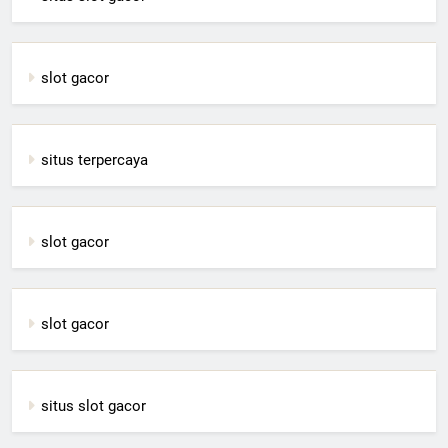
slot gacor
situs terpercaya
slot gacor
slot gacor
situs slot gacor