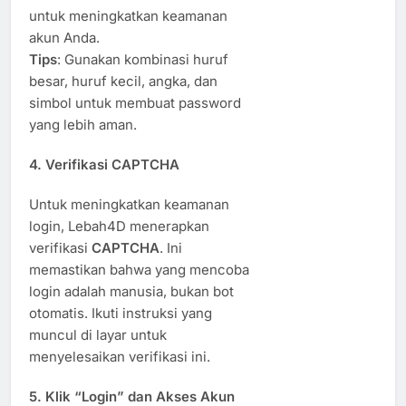
untuk meningkatkan keamanan
akun Anda.
Tips
: Gunakan kombinasi huruf
besar, huruf kecil, angka, dan
simbol untuk membuat password
yang lebih aman.
4.
Verifikasi CAPTCHA
Untuk meningkatkan keamanan
login, Lebah4D menerapkan
verifikasi
CAPTCHA
. Ini
memastikan bahwa yang mencoba
login adalah manusia, bukan bot
otomatis. Ikuti instruksi yang
muncul di layar untuk
menyelesaikan verifikasi ini.
5.
Klik “Login” dan Akses Akun