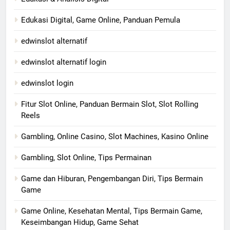
Edukasi Digital, Game Online, Panduan Pemula
edwinslot alternatif
edwinslot alternatif login
edwinslot login
Fitur Slot Online, Panduan Bermain Slot, Slot Rolling
Reels
Gambling, Online Casino, Slot Machines, Kasino Online
Gambling, Slot Online, Tips Permainan
Game dan Hiburan, Pengembangan Diri, Tips Bermain
Game
Game Online, Kesehatan Mental, Tips Bermain Game,
Keseimbangan Hidup, Game Sehat