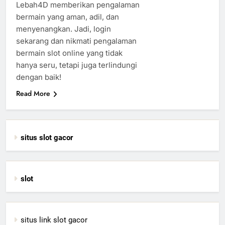
Lebah4D memberikan pengalaman
bermain yang aman, adil, dan
menyenangkan. Jadi, login
sekarang dan nikmati pengalaman
bermain slot online yang tidak
hanya seru, tetapi juga terlindungi
dengan baik!
Read More
situs slot gacor
slot
situs link slot gacor