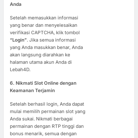
Anda
Setelah memasukkan informasi
yang benar dan menyelesaikan
verifikasi CAPTCHA, klik tombol
“Login”
. Jika semua informasi
yang Anda masukkan benar, Anda
akan langsung diarahkan ke
halaman utama akun Anda di
Lebah4D.
6.
Nikmati Slot Online dengan
Keamanan Terjamin
Setelah berhasil login, Anda dapat
mulai memilih permainan slot yang
Anda sukai. Nikmati berbagai
permainan dengan RTP tinggi dan
bonus menarik, semua dengan