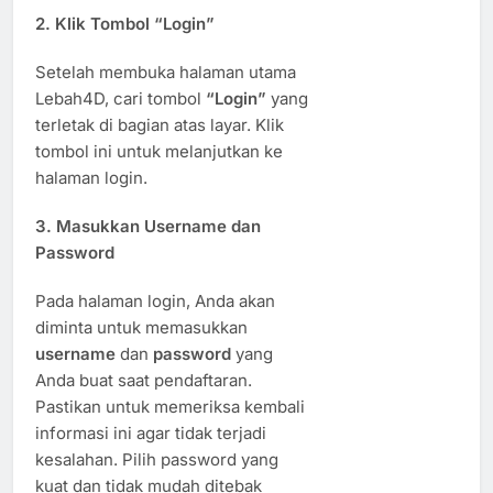
2.
Klik Tombol “Login”
Setelah membuka halaman utama
Lebah4D, cari tombol
“Login”
yang
terletak di bagian atas layar. Klik
tombol ini untuk melanjutkan ke
halaman login.
3.
Masukkan Username dan
Password
Pada halaman login, Anda akan
diminta untuk memasukkan
username
dan
password
yang
Anda buat saat pendaftaran.
Pastikan untuk memeriksa kembali
informasi ini agar tidak terjadi
kesalahan. Pilih password yang
kuat dan tidak mudah ditebak