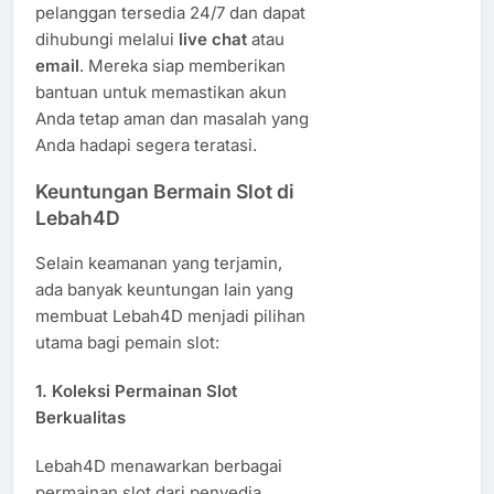
pelanggan tersedia 24/7 dan dapat
dihubungi melalui
live chat
atau
email
. Mereka siap memberikan
bantuan untuk memastikan akun
Anda tetap aman dan masalah yang
Anda hadapi segera teratasi.
Keuntungan Bermain Slot di
Lebah4D
Selain keamanan yang terjamin,
ada banyak keuntungan lain yang
membuat Lebah4D menjadi pilihan
utama bagi pemain slot:
1.
Koleksi Permainan Slot
Berkualitas
Lebah4D menawarkan berbagai
permainan slot dari penyedia