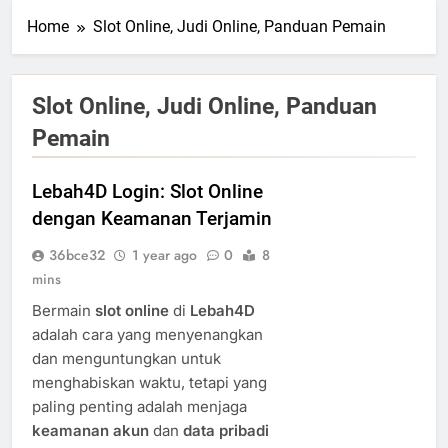
Home
Slot Online, Judi Online, Panduan Pemain
Slot Online, Judi Online, Panduan
Pemain
Lebah4D Login: Slot Online
dengan Keamanan Terjamin
36bce32
1 year ago
0
8
mins
Bermain
slot online
di
Lebah4D
adalah cara yang menyenangkan
dan menguntungkan untuk
menghabiskan waktu, tetapi yang
paling penting adalah menjaga
keamanan akun
dan
data pribadi