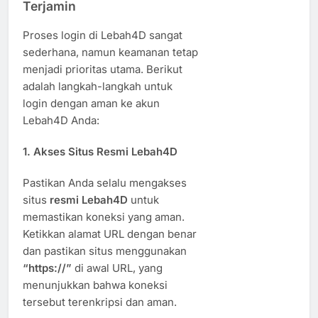
Terjamin
Proses login di Lebah4D sangat
sederhana, namun keamanan tetap
menjadi prioritas utama. Berikut
adalah langkah-langkah untuk
login dengan aman ke akun
Lebah4D Anda:
1.
Akses Situs Resmi Lebah4D
Pastikan Anda selalu mengakses
situs
resmi Lebah4D
untuk
memastikan koneksi yang aman.
Ketikkan alamat URL dengan benar
dan pastikan situs menggunakan
“https://”
di awal URL, yang
menunjukkan bahwa koneksi
tersebut terenkripsi dan aman.