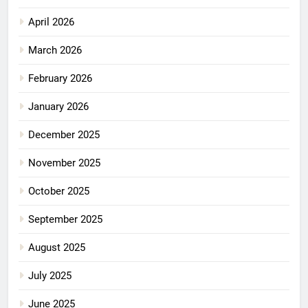
April 2026
March 2026
February 2026
January 2026
December 2025
November 2025
October 2025
September 2025
August 2025
July 2025
June 2025