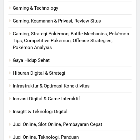
Gaming & Technology
Gaming, Keamanan & Privasi, Review Situs
Gaming, Strategi Pokémon, Battle Mechanics, Pokémon
Tips, Competitive Pokémon, Offense Strategies,
Pokémon Analysis
Gaya Hidup Sehat
Hiburan Digital & Strategi
Infrastruktur & Optimasi Konektivitas
Inovasi Digital & Game Interaktif
Insight & Teknologi Digital
Judi Online, Slot Online, Pembayaran Cepat
Judi Online, Teknologi, Panduan