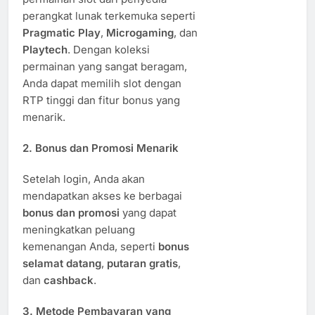
perangkat lunak terkemuka seperti
Pragmatic Play
,
Microgaming
, dan
Playtech
. Dengan koleksi
permainan yang sangat beragam,
Anda dapat memilih slot dengan
RTP tinggi dan fitur bonus yang
menarik.
2.
Bonus dan Promosi Menarik
Setelah login, Anda akan
mendapatkan akses ke berbagai
bonus dan promosi
yang dapat
meningkatkan peluang
kemenangan Anda, seperti
bonus
selamat datang
,
putaran gratis
,
dan
cashback
.
3.
Metode Pembayaran yang