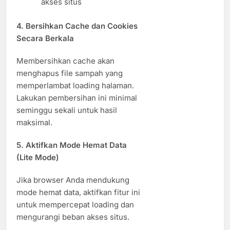
akses situs
4.
Bersihkan Cache dan Cookies
Secara Berkala
Membersihkan cache akan
menghapus file sampah yang
memperlambat loading halaman.
Lakukan pembersihan ini minimal
seminggu sekali untuk hasil
maksimal.
5.
Aktifkan Mode Hemat Data
(Lite Mode)
Jika browser Anda mendukung
mode hemat data, aktifkan fitur ini
untuk mempercepat loading dan
mengurangi beban akses situs.