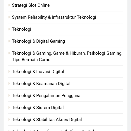
Strategi Slot Online
System Reliability & Infrastruktur Teknologi
Teknologi
Teknologi & Digital Gaming
Teknologi & Gaming, Game & Hiburan, Psikologi Gaming,
Tips Bermain Game
Teknologi & Inovasi Digital
Teknologi & Keamanan Digital
Teknologi & Pengalaman Pengguna
Teknologi & Sistem Digital
Teknologi & Stabilitas Akses Digital