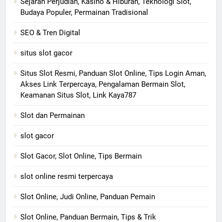
Sejarah Perjudian, Kasino & Hiburan, Teknologi Slot,
Budaya Populer, Permainan Tradisional
SEO & Tren Digital
situs slot gacor
Situs Slot Resmi, Panduan Slot Online, Tips Login Aman,
Akses Link Terpercaya, Pengalaman Bermain Slot,
Keamanan Situs Slot, Link Kaya787
Slot dan Permainan
slot gacor
Slot Gacor, Slot Online, Tips Bermain
slot online resmi terpercaya
Slot Online, Judi Online, Panduan Pemain
Slot Online, Panduan Bermain, Tips & Trik