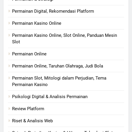
Permainan Digital, Rekomendasi Platform
Permainan Kasino Online
Permainan Kasino Online, Slot Online, Panduan Mesin
Slot
Permainan Online
Permainan Online, Taruhan Olahraga, Judi Bola
Permainan Slot, Mitologi dalam Perjudian, Tema
Permainan Kasino
Psikologi Digital & Analisis Permainan
Review Platform
Riset & Analisis Web