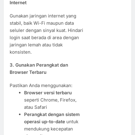
Internet
Gunakan jaringan internet yang
stabil, baik Wi-Fi maupun data
seluler dengan sinyal kuat. Hindari
login saat berada di area dengan
jaringan lemah atau tidak
konsisten.
3.
Gunakan Perangkat dan
Browser Terbaru
Pastikan Anda menggunakan:
Browser versi terbaru
seperti Chrome, Firefox,
atau Safari
Perangkat dengan sistem
operasi up-to-date
untuk
mendukung kecepatan