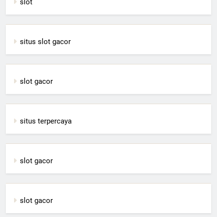
slot
situs slot gacor
slot gacor
situs terpercaya
slot gacor
slot gacor