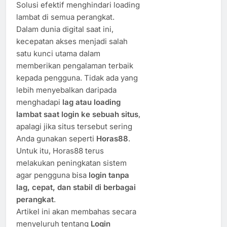
Solusi efektif menghindari loading
lambat di semua perangkat.
Dalam dunia digital saat ini,
kecepatan akses menjadi salah
satu kunci utama dalam
memberikan pengalaman terbaik
kepada pengguna. Tidak ada yang
lebih menyebalkan daripada
menghadapi
lag atau loading
lambat saat login ke sebuah situs
,
apalagi jika situs tersebut sering
Anda gunakan seperti
Horas88
.
Untuk itu, Horas88 terus
melakukan peningkatan sistem
agar pengguna bisa
login tanpa
lag, cepat, dan stabil di berbagai
perangkat
.
Artikel ini akan membahas secara
menyeluruh tentang
Login