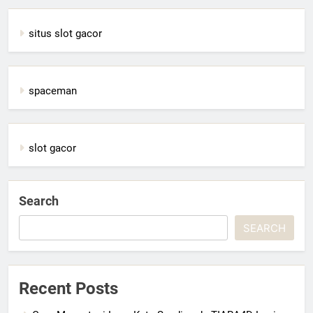
situs slot gacor
spaceman
slot gacor
Search
SEARCH
Recent Posts