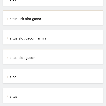
situs link slot gacor
situs slot gacor hari ini
situs slot gacor
slot
situs