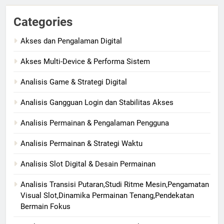
Categories
Akses dan Pengalaman Digital
Akses Multi-Device & Performa Sistem
Analisis Game & Strategi Digital
Analisis Gangguan Login dan Stabilitas Akses
Analisis Permainan & Pengalaman Pengguna
Analisis Permainan & Strategi Waktu
Analisis Slot Digital & Desain Permainan
Analisis Transisi Putaran,Studi Ritme Mesin,Pengamatan
Visual Slot,Dinamika Permainan Tenang,Pendekatan
Bermain Fokus