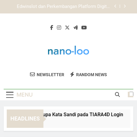
Skip
EDWINSLOT Login Aman dengan Perangkat
to
Pribadi dan Koneksi Stabil
content
Login Edwinslot Lewat Android dengan Langkah
Praktis untuk Akses Akun yang Lebih Mudah
Cara Mengatasi Lupa Kata Sandi pada TIARA4D
Login
Edwinslot dan Perkembangan Platform Digital
Saat Ini
EDWINSLOT Login Aman dengan Perangkat
Pribadi dan Koneksi Stabil
Nano Loo
Temukan Solusi Toilet Ramah Lingkungan
Login Edwinslot Lewat Android dengan Langkah
NEWSLETTER
RANDOM NEWS
Praktis untuk Akses Akun yang Lebih Mudah
Dari Nano Loo.
MENU
ara Mengatasi Lupa Kata Sandi pada TIARA4D Login
Edw
HEADLINES
Weeks Ago
1 M