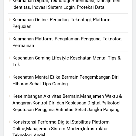
Keamanan Digital, Teknologi Autentikasi, Manajemen
Identitas, Inovasi Sistem Login, Proteksi Data
Keamanan Online, Perjudian, Teknologi, Platform
Perjudian
Keamanan Platform, Pengalaman Pengguna, Teknologi
Permainan
Kesehatan Gaming Lifestyle Kesehatan Mental Tips &
Trik
Kesehatan Mental Etika Bermain Pengembangan Diri
Hiburan Sehat Tips Gaming
Keseimbangan Aktivitas Bermain,Manajemen Waktu &
Anggaran,Kontrol Diri dan Kebiasaan Digital,Psikologi
Keputusan Pengguna,Rutinitas Sehat Jangka Panjang
Konsistensi Performa Digital,Stabilitas Platform
Online,Manajemen Sistem Modern,Infrastruktur
Teknologi Andal