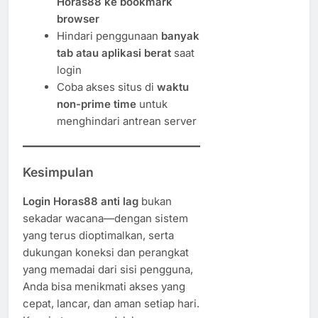
Horas88 ke bookmark
browser
Hindari penggunaan
banyak
tab atau aplikasi berat
saat
login
Coba akses situs di
waktu
non-prime time
untuk
menghindari antrean server
Kesimpulan
Login Horas88 anti lag
bukan
sekadar wacana—dengan sistem
yang terus dioptimalkan, serta
dukungan koneksi dan perangkat
yang memadai dari sisi pengguna,
Anda bisa menikmati akses yang
cepat, lancar, dan aman setiap hari.