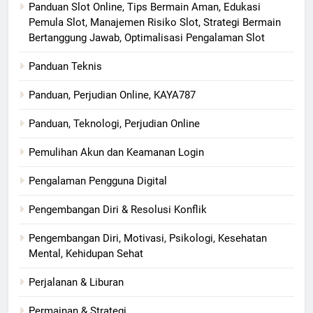
Panduan Slot Online, Tips Bermain Aman, Edukasi
Pemula Slot, Manajemen Risiko Slot, Strategi Bermain
Bertanggung Jawab, Optimalisasi Pengalaman Slot
Panduan Teknis
Panduan, Perjudian Online, KAYA787
Panduan, Teknologi, Perjudian Online
Pemulihan Akun dan Keamanan Login
Pengalaman Pengguna Digital
Pengembangan Diri & Resolusi Konflik
Pengembangan Diri, Motivasi, Psikologi, Kesehatan
Mental, Kehidupan Sehat
Perjalanan & Liburan
Permainan & Strategi