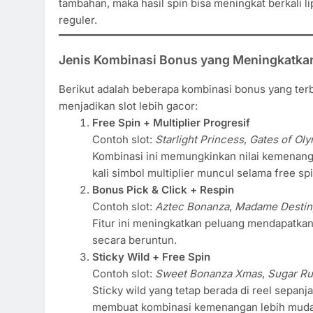
tambahan, maka hasil spin bisa meningkat berkali l
reguler.
Jenis Kombinasi Bonus yang Meningkatka
Berikut adalah beberapa kombinasi bonus yang terb
menjadikan slot lebih gacor:
Free Spin + Multiplier Progresif
Contoh slot:
Starlight Princess
,
Gates of Ol
Kombinasi ini memungkinkan nilai kemenang
kali simbol multiplier muncul selama free spin
Bonus Pick & Click + Respin
Contoh slot:
Aztec Bonanza
,
Madame Destin
Fitur ini meningkatkan peluang mendapatkan 
secara beruntun.
Sticky Wild + Free Spin
Contoh slot:
Sweet Bonanza Xmas
,
Sugar R
Sticky wild yang tetap berada di reel sepanja
membuat kombinasi kemenangan lebih mudah