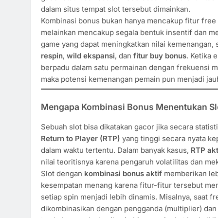
dalam situs tempat slot tersebut dimainkan.
Kombinasi bonus bukan hanya mencakup fitur free 
melainkan mencakup segala bentuk insentif dan m
game yang dapat meningkatkan nilai kemenangan, 
respin
,
wild ekspansi
, dan
fitur buy bonus
. Ketika
berpadu dalam satu permainan dengan frekuensi mu
maka potensi kemenangan pemain pun menjadi jauh
Mengapa Kombinasi Bonus Menentukan Sl
Sebuah slot bisa dikatakan gacor jika secara statis
Return to Player (RTP)
yang tinggi secara nyata k
dalam waktu tertentu. Dalam banyak kasus,
RTP akt
nilai teoritisnya karena pengaruh volatilitas dan m
Slot dengan
kombinasi bonus aktif
memberikan leb
kesempatan menang karena fitur-fitur tersebut memo
setiap spin menjadi lebih dinamis. Misalnya, saat fr
dikombinasikan dengan pengganda (multiplier) dan 