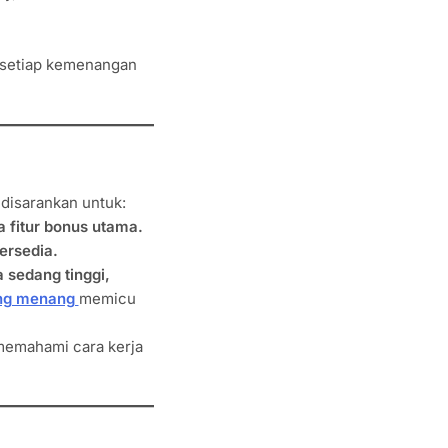
t setiap kemenangan
disarankan untuk:
a fitur bonus utama.
ersedia.
a sedang tinggi,
ang menang
memicu
emahami cara kerja