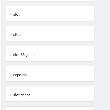
slot
situs
slot 88 gacor
depo slot
slot gacor