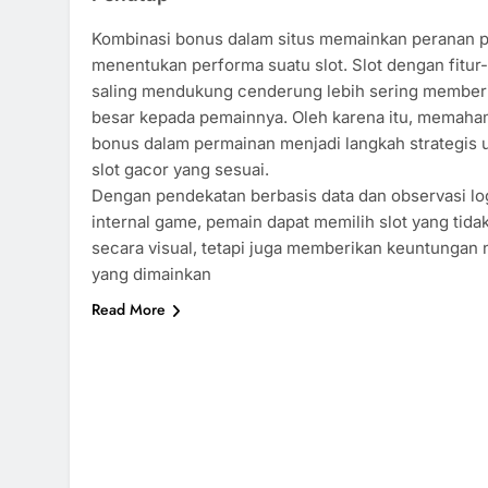
Kombinasi bonus dalam situs memainkan peranan p
menentukan performa suatu slot. Slot dengan fitur-
saling mendukung cenderung lebih sering membe
besar kepada pemainnya. Oleh karena itu, memaham
bonus dalam permainan menjadi langkah strategi
slot gacor yang sesuai.
Dengan pendekatan berbasis data dan observasi log
internal game, pemain dapat memilih slot yang tida
secara visual, tetapi juga memberikan keuntungan n
yang dimainkan
Read More