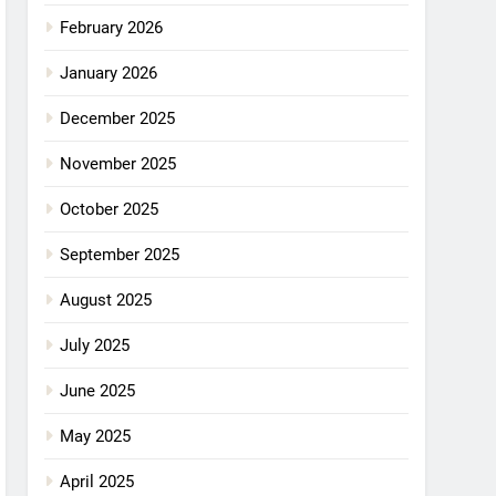
February 2026
January 2026
December 2025
November 2025
October 2025
September 2025
August 2025
July 2025
June 2025
May 2025
April 2025