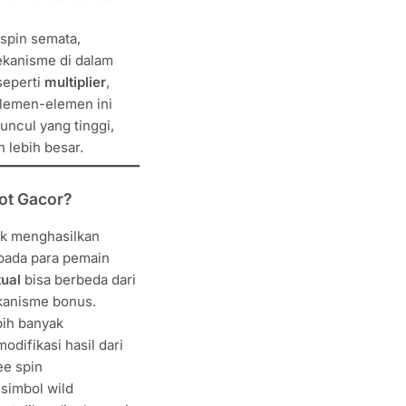
spin semata,
ekanisme di dalam
seperti
multiplier
,
 elemen-elemen ini
ncul yang tinggi,
 lebih besar.
ot Gacor?
tik menghasilkan
epada para pemain
ual
bisa berbeda dari
ekanisme bonus.
ih banyak
difikasi hasil dari
ee spin
simbol wild