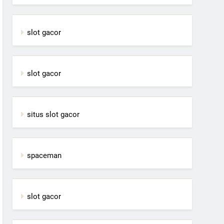
slot gacor
slot gacor
situs slot gacor
spaceman
slot gacor