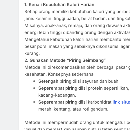
1. Kenali Kebutuhan Kalori Harian
Setiap orang memiliki kebutuhan kalori yang berbed
jenis kelamin, tinggi badan, berat badan, dan tingkat 
Misalnya, anak-anak, remaja, dan orang dewasa akt
energi lebih tinggi dibanding orang dengan aktivitas
Mengetahui kebutuhan kalori harian membantu me
besar porsi makan yang sebaiknya dikonsumsi agar 
kurang.
2. Gunakan Metode “Piring Seimbang”
Metode ini direkomendasikan oleh berbagai pakar gi
kesehatan. Konsepnya sederhana:
Setengah piring
diisi sayuran dan buah.
Seperempat piring
diisi protein seperti ikan,
kacang-kacangan.
Seperempat piring
diisi karbohidrat
link situ
merah, kentang, atau roti gandum.
Metode ini mempermudah orang untuk mengatur po
visual dan memastikan asupan nutrisi tetap seimba