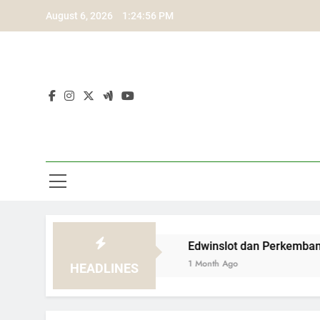
Skip
August 6, 2026
1:24:57 PM
to
content
Nan
Temukan S
ada TIARA4D Login
Edwinslot dan Perkembangan Platform
1 Month Ago
HEADLINES