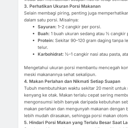
3. Perhatikan Ukuran Porsi Makanan
Selain membagi piring, penting juga memperhatika
dalam satu porsi. Misalnya:
Sayuran:
1–2 cangkir per porsi.
Buah:
1 buah ukuran sedang atau ½ cangkir 
Protein:
Sekitar 90–120 gram daging tanpa lem
telur.
Karbohidrat:
½–1 cangkir nasi atau pasta, ata
Mengetahui ukuran porsi membantu mencegah konsu
meski makanannya sehat sekalipun.
4. Makan Perlahan dan Nikmati Setiap Suapan
Tubuh membutuhkan waktu sekitar 20 menit untuk 
kenyang ke otak. Makan terlalu cepat sering memb
mengonsumsi lebih banyak daripada kebutuhan se
makan perlahan dan mengunyah makanan dengan ba
lebih mudah dirasakan, sehingga porsi makan otomat
5. Hindari Porsi Makan yang Terlalu Besar Saat L