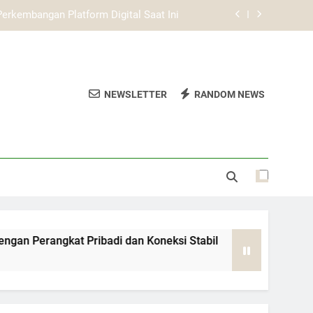
erkembangan Platform Digital Saat Ini
erangkat Pribadi dan Koneksi Stabil
is untuk Akses Akun yang Lebih Mudah
NEWSLETTER
RANDOM NEWS
i Lupa Kata Sandi pada TIARA4D Login
erkembangan Platform Digital Saat Ini
erangkat Pribadi dan Koneksi Stabil
is untuk Akses Akun yang Lebih Mudah
at Pribadi dan Koneksi Stabil
Login Edwinslot Lewat
2 Months Ago