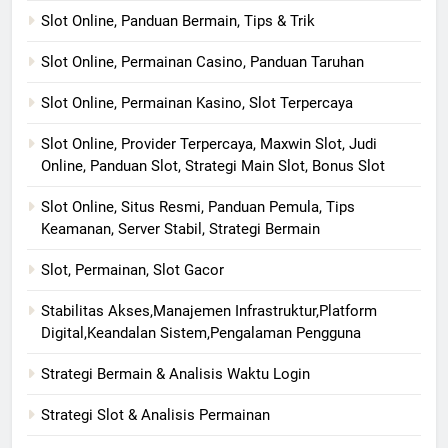
Slot Online, Panduan Bermain, Tips & Trik
Slot Online, Permainan Casino, Panduan Taruhan
Slot Online, Permainan Kasino, Slot Terpercaya
Slot Online, Provider Terpercaya, Maxwin Slot, Judi
Online, Panduan Slot, Strategi Main Slot, Bonus Slot
Slot Online, Situs Resmi, Panduan Pemula, Tips
Keamanan, Server Stabil, Strategi Bermain
Slot, Permainan, Slot Gacor
Stabilitas Akses,Manajemen Infrastruktur,Platform
Digital,Keandalan Sistem,Pengalaman Pengguna
Strategi Bermain & Analisis Waktu Login
Strategi Slot & Analisis Permainan