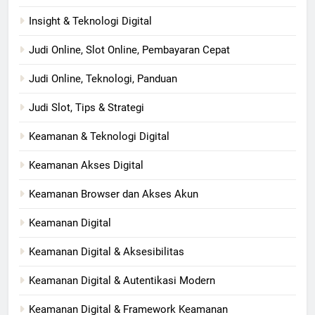
Insight & Teknologi Digital
Judi Online, Slot Online, Pembayaran Cepat
Judi Online, Teknologi, Panduan
Judi Slot, Tips & Strategi
Keamanan & Teknologi Digital
Keamanan Akses Digital
Keamanan Browser dan Akses Akun
Keamanan Digital
Keamanan Digital & Aksesibilitas
Keamanan Digital & Autentikasi Modern
Keamanan Digital & Framework Keamanan