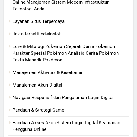
Online,Manajemen Sistem Modern,Infrastruktur
Teknologi Andal
Layanan Situs Terpercaya
link alternatif edwinslot
Lore & Mitologi Pokémon Sejarah Dunia Pokémon
Karakter Spesial Pokémon Analisis Cerita Pokémon
Fakta Menarik Pokémon
Manajemen Aktivitas & Keseharian
Manajemen Akun Digital
Navigasi Responsif dan Pengalaman Login Digital
Panduan & Strategi Game
Panduan Akses Akun,Sistem Login Digital,Keamanan
Pengguna Online