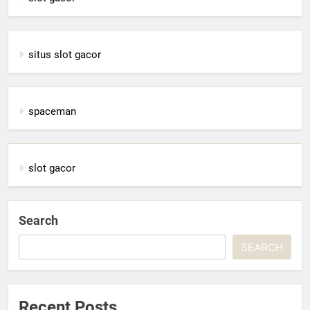
situs slot gacor
spaceman
slot gacor
Search
SEARCH
Recent Posts