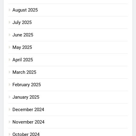
August 2025
July 2025
June 2025
May 2025
April 2025
March 2025
February 2025
January 2025
December 2024
November 2024
October 2024