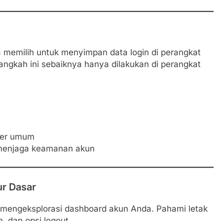
sa memilih untuk menyimpan data login di perangkat
langkah ini sebaiknya hanya dilakukan di perangkat
ter umum
 menjaga keamanan akun
ur Dasar
k mengeksplorasi dashboard akun Anda. Pahami letak
n, dan opsi logout.