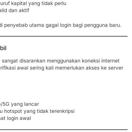
ruf kapital yang tidak perlu
id dan aktif
adi penyebab utama gagal login bagi pengguna baru.
bil
, sangat disarankan menggunakan koneksi internet
erifikasi awal sering kali memerlukan akses ke server
G/5G yang lancar
au hotspot yang tidak terenkripsi
at login awal