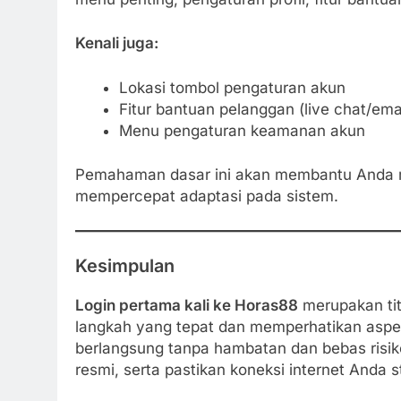
Kenali juga:
Lokasi tombol pengaturan akun
Fitur bantuan pelanggan (live chat/emai
Menu pengaturan keamanan akun
Pemahaman dasar ini akan membantu Anda 
mempercepat adaptasi pada sistem.
Kesimpulan
Login pertama kali ke Horas88
merupakan tit
langkah yang tepat dan memperhatikan aspe
berlangsung tanpa hambatan dan bebas risiko
resmi, serta pastikan koneksi internet Anda st