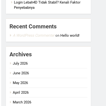
Login Lebah4D Tidak Stabil? Kenali Faktor
Penyebabnya
Recent Comments
A WordPress Commenter
on
Hello world!
Archives
July 2026
June 2026
May 2026
April 2026
March 2026