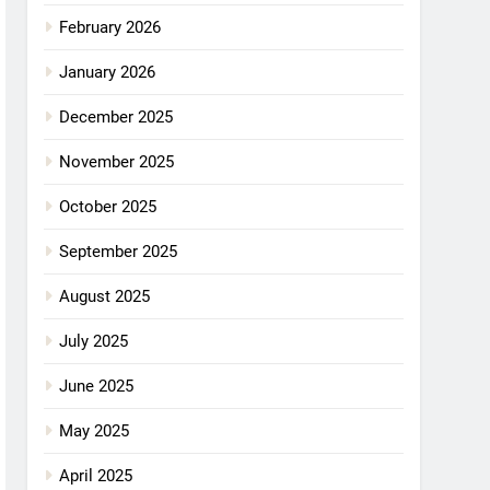
February 2026
January 2026
December 2025
November 2025
October 2025
September 2025
August 2025
July 2025
June 2025
May 2025
April 2025