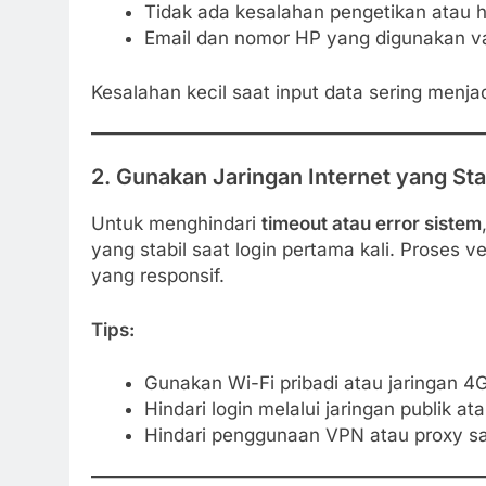
Tidak ada kesalahan pengetikan atau hu
Email dan nomor HP yang digunakan val
Kesalahan kecil saat input data sering menj
2. Gunakan Jaringan Internet yang Sta
Untuk menghindari
timeout atau error sistem
yang stabil saat login pertama kali. Proses v
yang responsif.
Tips:
Gunakan Wi-Fi pribadi atau jaringan 4
Hindari login melalui jaringan publik at
Hindari penggunaan VPN atau proxy sa