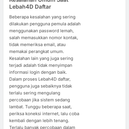
Lebah4D Daftar
Beberapa kesalahan yang sering
dilakukan pengguna pemula adalah
menggunakan password lemah,
salah memasukkan nomor kontak,
tidak memeriksa email, atau
memakai perangkat umum.
Kesalahan lain yang juga sering
terjadi adalah tidak menyimpan
informasi login dengan baik.
Dalam proses Lebah4D daftar,
pengguna juga sebaiknya tidak
terlalu sering mengulang
percobaan jika sistem sedang
lambat. Tunggu beberapa saat,
periksa koneksi internet, lalu coba
kembali dengan lebih tenang.
Terlalu banyak percobaan dalam