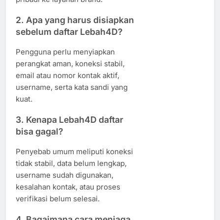
2. Apa yang harus disiapkan
sebelum daftar Lebah4D?
Pengguna perlu menyiapkan
perangkat aman, koneksi stabil,
email atau nomor kontak aktif,
username, serta kata sandi yang
kuat.
3. Kenapa Lebah4D daftar
bisa gagal?
Penyebab umum meliputi koneksi
tidak stabil, data belum lengkap,
username sudah digunakan,
kesalahan kontak, atau proses
verifikasi belum selesai.
4. Bagaimana cara menjaga