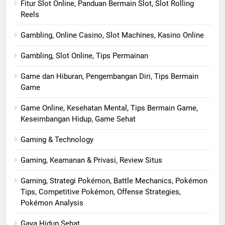
Fitur Slot Online, Panduan Bermain Slot, Slot Rolling
Reels
Gambling, Online Casino, Slot Machines, Kasino Online
Gambling, Slot Online, Tips Permainan
Game dan Hiburan, Pengembangan Diri, Tips Bermain
Game
Game Online, Kesehatan Mental, Tips Bermain Game,
Keseimbangan Hidup, Game Sehat
Gaming & Technology
Gaming, Keamanan & Privasi, Review Situs
Gaming, Strategi Pokémon, Battle Mechanics, Pokémon
Tips, Competitive Pokémon, Offense Strategies,
Pokémon Analysis
Gaya Hidup Sehat