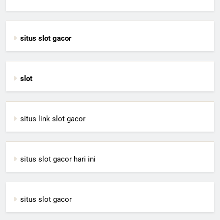
situs slot gacor
slot
situs link slot gacor
situs slot gacor hari ini
situs slot gacor