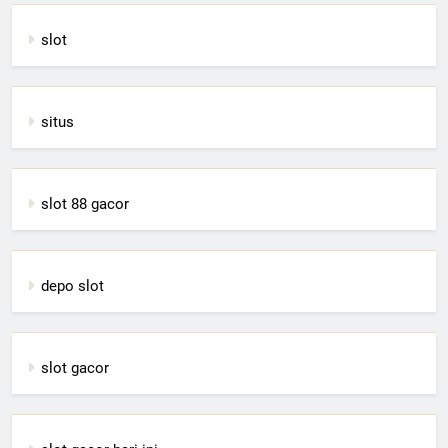
slot
situs
slot 88 gacor
depo slot
slot gacor