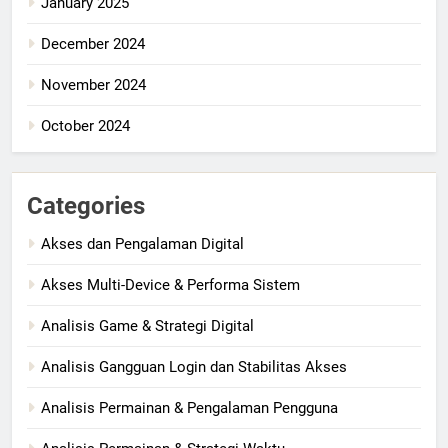
January 2025
December 2024
November 2024
October 2024
Categories
Akses dan Pengalaman Digital
Akses Multi-Device & Performa Sistem
Analisis Game & Strategi Digital
Analisis Gangguan Login dan Stabilitas Akses
Analisis Permainan & Pengalaman Pengguna