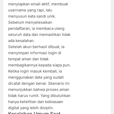
menyiapkan email aktif, membuat
username yang rapi, lalu
menyusun kata sandi unik.
Sebelum menyelesaikan
pendaftaran, ia membaca ulang
seluruh data dan memastikan tidak
ada kesalahan.
Setelah akun berhasil dibuat, ia
menyimpan informasi login di
tempat aman dan tidak
membagikannya kepada siapa pun.
Ketika ingin masuk kembali, ia
menggunakan data yang sudah
dicatat dengan benar. Skenario ini
menunjukkan bahwa proses aman
tidak harus rumit. Yang dibutuhkan
hanya ketelitian dan kebiasaan
digital yang lebih disiplin.
Kesalahan Umum Saat