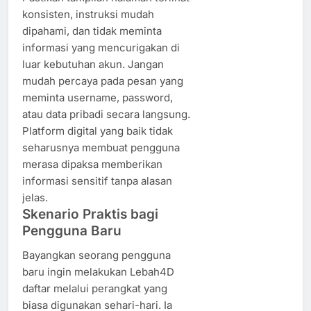
konsisten, instruksi mudah
dipahami, dan tidak meminta
informasi yang mencurigakan di
luar kebutuhan akun. Jangan
mudah percaya pada pesan yang
meminta username, password,
atau data pribadi secara langsung.
Platform digital yang baik tidak
seharusnya membuat pengguna
merasa dipaksa memberikan
informasi sensitif tanpa alasan
jelas.
Skenario Praktis bagi
Pengguna Baru
Bayangkan seorang pengguna
baru ingin melakukan Lebah4D
daftar melalui perangkat yang
biasa digunakan sehari-hari. Ia