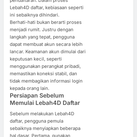
pendaftaran. Dalam proses
Lebah4D daftar, kebiasaan seperti
ini sebaiknya dihindari.
Berhati-hati bukan berarti proses
menjadi rumit. Justru dengan
langkah yang tepat, pengguna
dapat membuat akun secara lebih
lancar. Keamanan akun dimulai dari
keputusan kecil, seperti
menggunakan perangkat pribadi,
memastikan koneksi stabil, dan
tidak membagikan informasi login
kepada orang lain.
Persiapan Sebelum
Memulai Lebah4D Daftar
Sebelum melakukan Lebah4D
daftar, pengguna pemula
sebaiknya menyiapkan beberapa
hal dasar. Pertama, gunakan