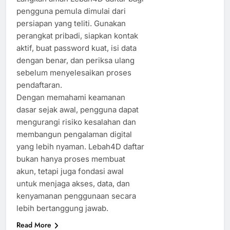
pengguna pemula dimulai dari
persiapan yang teliti. Gunakan
perangkat pribadi, siapkan kontak
aktif, buat password kuat, isi data
dengan benar, dan periksa ulang
sebelum menyelesaikan proses
pendaftaran.
Dengan memahami keamanan
dasar sejak awal, pengguna dapat
mengurangi risiko kesalahan dan
membangun pengalaman digital
yang lebih nyaman. Lebah4D daftar
bukan hanya proses membuat
akun, tetapi juga fondasi awal
untuk menjaga akses, data, dan
kenyamanan penggunaan secara
lebih bertanggung jawab.
Read More