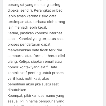
perangkat yang memang sering
dipakai sendiri. Perangkat pribadi
lebih aman karena risiko data
tersimpan atau terbaca oleh orang
lain menjadi lebih kecil.
Kedua, pastikan koneksi internet
stabil. Koneksi yang terputus saat
proses pendaftaran dapat
menyebabkan data tidak terkirim
sempurna atau formulir harus diisi
ulang. Ketiga, siapkan email atau
nomor kontak yang aktif. Data
kontak aktif penting untuk proses
verifikasi, notifikasi, atau
pemulihan akun jika suatu saat
dibutuhkan.
Keempat, pikirkan username yang
sesuai. Pilih nama pengguna yang