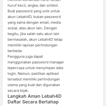
huruf kecil, angka, dan simbol.
Buat password yang unik untuk
akun Lebah4D, bukan password
yang sama dengan email, media
sosial, atau akun lain. Dengan
begitu, jika salah satu akun lain
bermasalah, akun Lebah4D tetap
memiliki lapisan perlindungan
berbeda.
Pengguna juga dapat
menggunakan password manager
tepercaya untuk menyimpan data
login. Namun, pastikan aplikasi
tersebut memiliki perlindungan
utama yang kuat dan digunakan
secara bijak.
Langkah Aman Lebah4D
Daftar Secara Bertahap