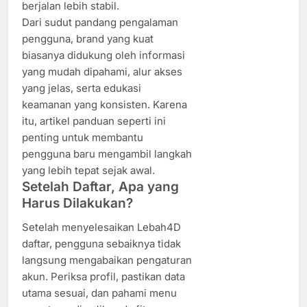
berjalan lebih stabil.
Dari sudut pandang pengalaman
pengguna, brand yang kuat
biasanya didukung oleh informasi
yang mudah dipahami, alur akses
yang jelas, serta edukasi
keamanan yang konsisten. Karena
itu, artikel panduan seperti ini
penting untuk membantu
pengguna baru mengambil langkah
yang lebih tepat sejak awal.
Setelah Daftar, Apa yang
Harus Dilakukan?
Setelah menyelesaikan Lebah4D
daftar, pengguna sebaiknya tidak
langsung mengabaikan pengaturan
akun. Periksa profil, pastikan data
utama sesuai, dan pahami menu