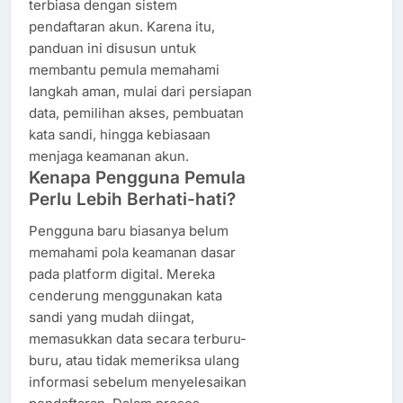
terbiasa dengan sistem
pendaftaran akun. Karena itu,
panduan ini disusun untuk
membantu pemula memahami
langkah aman, mulai dari persiapan
data, pemilihan akses, pembuatan
kata sandi, hingga kebiasaan
menjaga keamanan akun.
Kenapa Pengguna Pemula
Perlu Lebih Berhati-hati?
Pengguna baru biasanya belum
memahami pola keamanan dasar
pada platform digital. Mereka
cenderung menggunakan kata
sandi yang mudah diingat,
memasukkan data secara terburu-
buru, atau tidak memeriksa ulang
informasi sebelum menyelesaikan