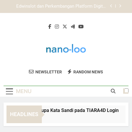
Skip
EDWINSLOT Login Aman dengan Perangkat
to
Pribadi dan Koneksi Stabil
content
Login Edwinslot Lewat Android dengan Langkah
Praktis untuk Akses Akun yang Lebih Mudah
Cara Mengatasi Lupa Kata Sandi pada TIARA4D
Login
Edwinslot dan Perkembangan Platform Digital
Saat Ini
EDWINSLOT Login Aman dengan Perangkat
Pribadi dan Koneksi Stabil
Nano Loo
Temukan Solusi Toilet Ramah Lingkungan
Login Edwinslot Lewat Android dengan Langkah
NEWSLETTER
RANDOM NEWS
Praktis untuk Akses Akun yang Lebih Mudah
Dari Nano Loo.
MENU
ra Mengatasi Lupa Kata Sandi pada TIARA4D Login
Edw
HEADLINES
Weeks Ago
1 M