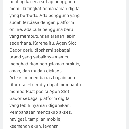
penting karena setiap pengguna
memiliki tingkat pemahaman digital
yang berbeda. Ada pengguna yang
sudah terbiasa dengan platform
online, ada pula pengguna baru
yang membutuhkan arahan lebih
sederhana. Karena itu, Agen Slot
Gacor perlu dipahami sebagai
brand yang sebaiknya mampu
menghadirkan pengalaman praktis,
aman, dan mudah diakses.
Artikel ini membahas bagaimana
fitur user-friendly dapat membantu
memperkuat posisi Agen Slot
Gacor sebagai platform digital
yang lebih nyaman digunakan.
Pembahasan mencakup akses,
navigasi, tampilan mobile,
keamanan akun, layanan