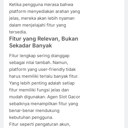
Ketika pengguna merasa bahwa
platform menyediakan arahan yang
jelas, mereka akan lebih nyaman
dalam menjelajahi fitur yang
tersedia.
Fitur yang Relevan, Bukan
Sekadar Banyak
Fitur lengkap sering dianggap
sebagai nilai tambah. Namun,
platform yang user-friendly tidak
harus memiliki terlalu banyak fitur.
Yang lebih penting adalah setiap
fitur memiliki fungsi jelas dan
mudah digunakan. Agen Slot Gacor
sebaiknya menampilkan fitur yang
benar-benar mendukung
kebutuhan pengguna.
Fitur seperti pengaturan akun,