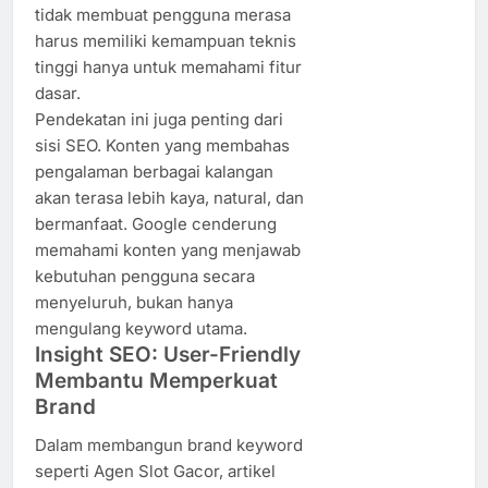
tidak membuat pengguna merasa
harus memiliki kemampuan teknis
tinggi hanya untuk memahami fitur
dasar.
Pendekatan ini juga penting dari
sisi SEO. Konten yang membahas
pengalaman berbagai kalangan
akan terasa lebih kaya, natural, dan
bermanfaat. Google cenderung
memahami konten yang menjawab
kebutuhan pengguna secara
menyeluruh, bukan hanya
mengulang keyword utama.
Insight SEO: User-Friendly
Membantu Memperkuat
Brand
Dalam membangun brand keyword
seperti Agen Slot Gacor, artikel