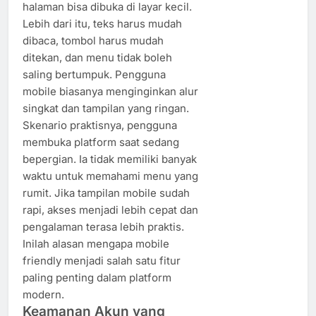
halaman bisa dibuka di layar kecil.
Lebih dari itu, teks harus mudah
dibaca, tombol harus mudah
ditekan, dan menu tidak boleh
saling bertumpuk. Pengguna
mobile biasanya menginginkan alur
singkat dan tampilan yang ringan.
Skenario praktisnya, pengguna
membuka platform saat sedang
bepergian. Ia tidak memiliki banyak
waktu untuk memahami menu yang
rumit. Jika tampilan mobile sudah
rapi, akses menjadi lebih cepat dan
pengalaman terasa lebih praktis.
Inilah alasan mengapa mobile
friendly menjadi salah satu fitur
paling penting dalam platform
modern.
Keamanan Akun yang