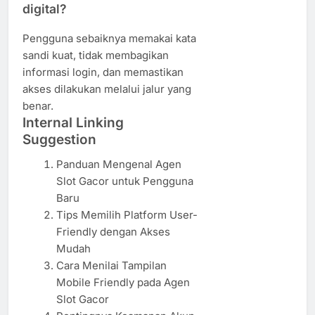
digital?
Pengguna sebaiknya memakai kata
sandi kuat, tidak membagikan
informasi login, dan memastikan
akses dilakukan melalui jalur yang
benar.
Internal Linking
Suggestion
Panduan Mengenal Agen
Slot Gacor untuk Pengguna
Baru
Tips Memilih Platform User-
Friendly dengan Akses
Mudah
Cara Menilai Tampilan
Mobile Friendly pada Agen
Slot Gacor