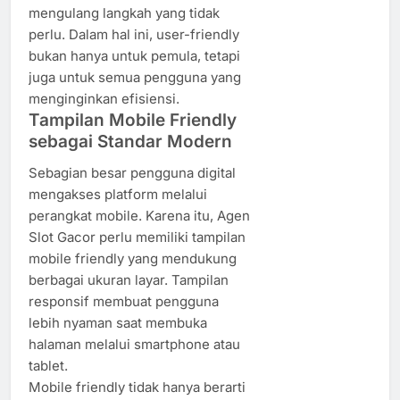
mengulang langkah yang tidak
perlu. Dalam hal ini, user-friendly
bukan hanya untuk pemula, tetapi
juga untuk semua pengguna yang
menginginkan efisiensi.
Tampilan Mobile Friendly
sebagai Standar Modern
Sebagian besar pengguna digital
mengakses platform melalui
perangkat mobile. Karena itu, Agen
Slot Gacor perlu memiliki tampilan
mobile friendly yang mendukung
berbagai ukuran layar. Tampilan
responsif membuat pengguna
lebih nyaman saat membuka
halaman melalui smartphone atau
tablet.
Mobile friendly tidak hanya berarti