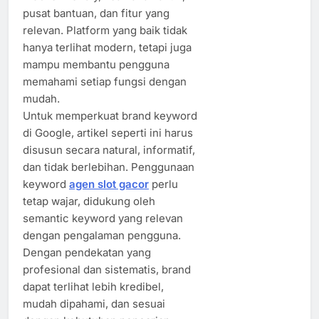
pusat bantuan, dan fitur yang
relevan. Platform yang baik tidak
hanya terlihat modern, tetapi juga
mampu membantu pengguna
memahami setiap fungsi dengan
mudah.
Untuk memperkuat brand keyword
di Google, artikel seperti ini harus
disusun secara natural, informatif,
dan tidak berlebihan. Penggunaan
keyword
agen slot gacor
perlu
tetap wajar, didukung oleh
semantic keyword yang relevan
dengan pengalaman pengguna.
Dengan pendekatan yang
profesional dan sistematis, brand
dapat terlihat lebih kredibel,
mudah dipahami, dan sesuai