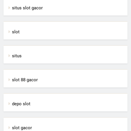
situs slot gacor
slot
situs
slot 88 gacor
depo slot
slot gacor