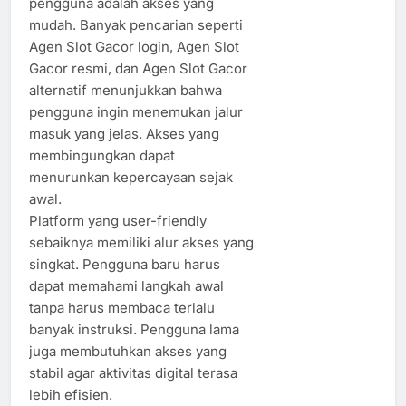
pengguna adalah akses yang
mudah. Banyak pencarian seperti
Agen Slot Gacor login, Agen Slot
Gacor resmi, dan Agen Slot Gacor
alternatif menunjukkan bahwa
pengguna ingin menemukan jalur
masuk yang jelas. Akses yang
membingungkan dapat
menurunkan kepercayaan sejak
awal.
Platform yang user-friendly
sebaiknya memiliki alur akses yang
singkat. Pengguna baru harus
dapat memahami langkah awal
tanpa harus membaca terlalu
banyak instruksi. Pengguna lama
juga membutuhkan akses yang
stabil agar aktivitas digital terasa
lebih efisien.