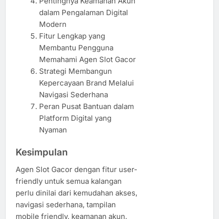
Pentingnya Keamanan Akun
dalam Pengalaman Digital
Modern
Fitur Lengkap yang
Membantu Pengguna
Memahami Agen Slot Gacor
Strategi Membangun
Kepercayaan Brand Melalui
Navigasi Sederhana
Peran Pusat Bantuan dalam
Platform Digital yang
Nyaman
Kesimpulan
Agen Slot Gacor dengan fitur user-
friendly untuk semua kalangan
perlu dinilai dari kemudahan akses,
navigasi sederhana, tampilan
mobile friendly, keamanan akun,