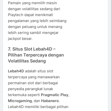
Pemain yang memilih mesin
dengan volatilitas sedang dari
Playtech dapat menikmati
pengalaman yang lebih seimbang
dengan peluang untuk menang
lebih sering sambil mengejar
jackpot besar.
7.
Situs Slot Lebah4D –
Pilihan Terpercaya dengan
Volatilitas Sedang
Lebah4D
adalah situs slot
terpercaya yang menawarkan
permainan slot dari berbagai
penyedia perangkat lunak
terkemuka seperti
Pragmatic Play
,
Microgaming
, dan
Habanero
.
Lebah4D memiliki berbagai pilihan