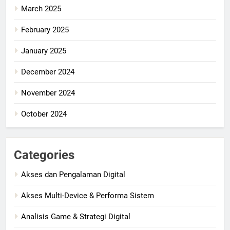
March 2025
February 2025
January 2025
December 2024
November 2024
October 2024
Categories
Akses dan Pengalaman Digital
Akses Multi-Device & Performa Sistem
Analisis Game & Strategi Digital