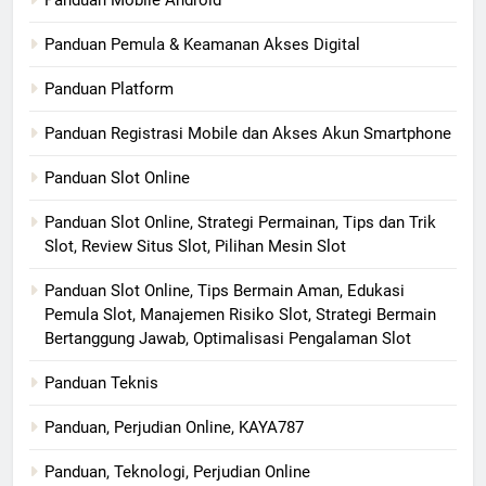
Panduan Pemula & Keamanan Akses Digital
Panduan Platform
Panduan Registrasi Mobile dan Akses Akun Smartphone
Panduan Slot Online
Panduan Slot Online, Strategi Permainan, Tips dan Trik
Slot, Review Situs Slot, Pilihan Mesin Slot
Panduan Slot Online, Tips Bermain Aman, Edukasi
Pemula Slot, Manajemen Risiko Slot, Strategi Bermain
Bertanggung Jawab, Optimalisasi Pengalaman Slot
Panduan Teknis
Panduan, Perjudian Online, KAYA787
Panduan, Teknologi, Perjudian Online