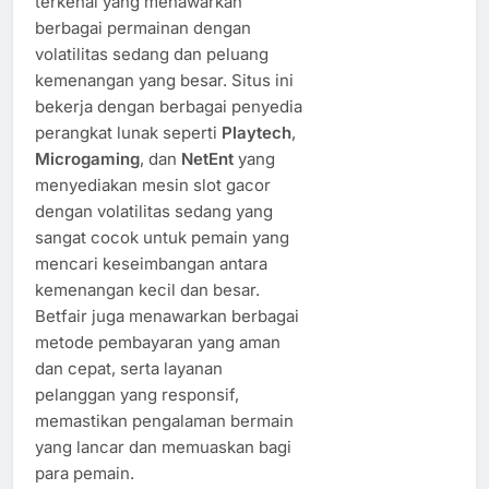
terkenal yang menawarkan
berbagai permainan dengan
volatilitas sedang dan peluang
kemenangan yang besar. Situs ini
bekerja dengan berbagai penyedia
perangkat lunak seperti
Playtech
,
Microgaming
, dan
NetEnt
yang
menyediakan mesin slot gacor
dengan volatilitas sedang yang
sangat cocok untuk pemain yang
mencari keseimbangan antara
kemenangan kecil dan besar.
Betfair juga menawarkan berbagai
metode pembayaran yang aman
dan cepat, serta layanan
pelanggan yang responsif,
memastikan pengalaman bermain
yang lancar dan memuaskan bagi
para pemain.