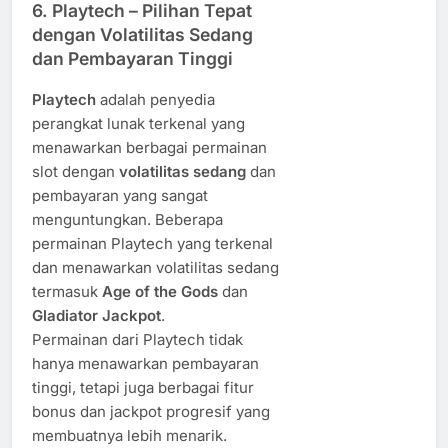
6.
Playtech – Pilihan Tepat
dengan Volatilitas Sedang
dan Pembayaran Tinggi
Playtech
adalah penyedia
perangkat lunak terkenal yang
menawarkan berbagai permainan
slot dengan
volatilitas sedang
dan
pembayaran yang sangat
menguntungkan. Beberapa
permainan Playtech yang terkenal
dan menawarkan volatilitas sedang
termasuk
Age of the Gods
dan
Gladiator Jackpot
.
Permainan dari Playtech tidak
hanya menawarkan pembayaran
tinggi, tetapi juga berbagai fitur
bonus dan jackpot progresif yang
membuatnya lebih menarik.