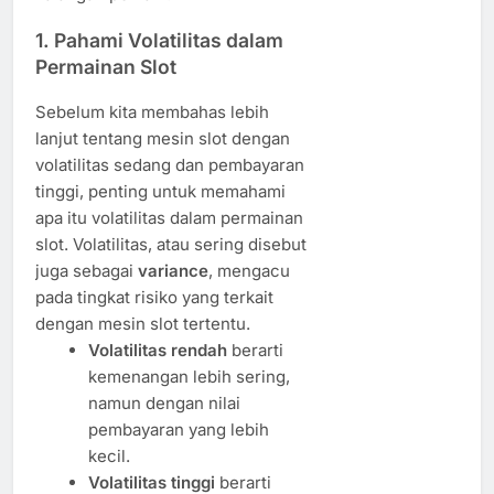
1.
Pahami Volatilitas dalam
Permainan Slot
Sebelum kita membahas lebih
lanjut tentang mesin slot dengan
volatilitas sedang dan pembayaran
tinggi, penting untuk memahami
apa itu volatilitas dalam permainan
slot. Volatilitas, atau sering disebut
juga sebagai
variance
, mengacu
pada tingkat risiko yang terkait
dengan mesin slot tertentu.
Volatilitas rendah
berarti
kemenangan lebih sering,
namun dengan nilai
pembayaran yang lebih
kecil.
Volatilitas tinggi
berarti