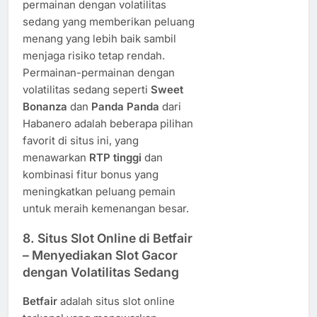
permainan dengan volatilitas
sedang yang memberikan peluang
menang yang lebih baik sambil
menjaga risiko tetap rendah.
Permainan-permainan dengan
volatilitas sedang seperti
Sweet
Bonanza
dan
Panda Panda
dari
Habanero adalah beberapa pilihan
favorit di situs ini, yang
menawarkan
RTP tinggi
dan
kombinasi fitur bonus yang
meningkatkan peluang pemain
untuk meraih kemenangan besar.
8.
Situs Slot Online di Betfair
– Menyediakan Slot Gacor
dengan Volatilitas Sedang
Betfair
adalah situs slot online