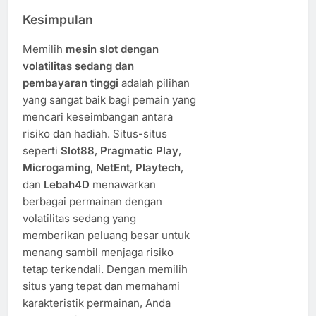
Kesimpulan
Memilih
mesin slot dengan
volatilitas sedang dan
pembayaran tinggi
adalah pilihan
yang sangat baik bagi pemain yang
mencari keseimbangan antara
risiko dan hadiah. Situs-situs
seperti
Slot88
,
Pragmatic Play
,
Microgaming
,
NetEnt
,
Playtech
,
dan
Lebah4D
menawarkan
berbagai permainan dengan
volatilitas sedang yang
memberikan peluang besar untuk
menang sambil menjaga risiko
tetap terkendali. Dengan memilih
situs yang tepat dan memahami
karakteristik permainan, Anda