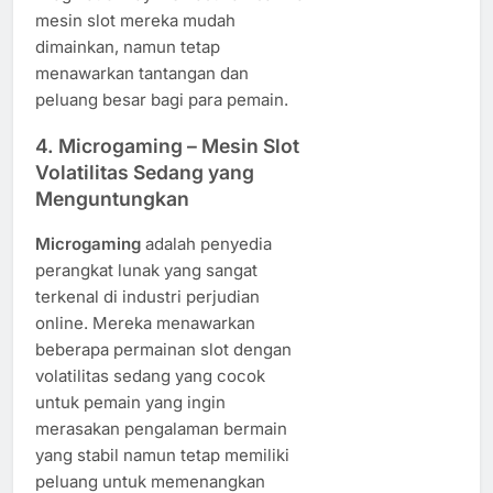
mesin slot mereka mudah
dimainkan, namun tetap
menawarkan tantangan dan
peluang besar bagi para pemain.
4.
Microgaming – Mesin Slot
Volatilitas Sedang yang
Menguntungkan
Microgaming
adalah penyedia
perangkat lunak yang sangat
terkenal di industri perjudian
online. Mereka menawarkan
beberapa permainan slot dengan
volatilitas sedang yang cocok
untuk pemain yang ingin
merasakan pengalaman bermain
yang stabil namun tetap memiliki
peluang untuk memenangkan