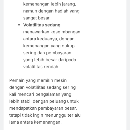
kemenangan lebih jarang,
namun dengan hadiah yang
sangat besar.
Volatilitas sedang
menawarkan keseimbangan
antara keduanya, dengan
kemenangan yang cukup
sering dan pembayaran
yang lebih besar daripada
volatilitas rendah.
Pemain yang memilih mesin
dengan volatilitas sedang sering
kali mencari pengalaman yang
lebih stabil dengan peluang untuk
mendapatkan pembayaran besar,
tetapi tidak ingin menunggu terlalu
lama antara kemenangan.