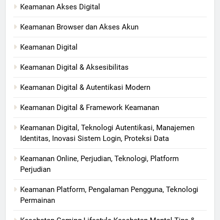
Keamanan Akses Digital
Keamanan Browser dan Akses Akun
Keamanan Digital
Keamanan Digital & Aksesibilitas
Keamanan Digital & Autentikasi Modern
Keamanan Digital & Framework Keamanan
Keamanan Digital, Teknologi Autentikasi, Manajemen
Identitas, Inovasi Sistem Login, Proteksi Data
Keamanan Online, Perjudian, Teknologi, Platform
Perjudian
Keamanan Platform, Pengalaman Pengguna, Teknologi
Permainan