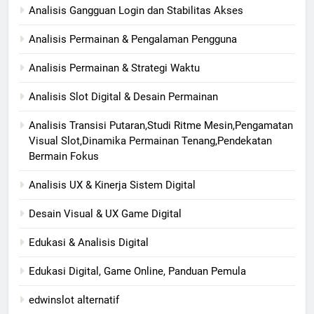
Analisis Gangguan Login dan Stabilitas Akses
Analisis Permainan & Pengalaman Pengguna
Analisis Permainan & Strategi Waktu
Analisis Slot Digital & Desain Permainan
Analisis Transisi Putaran,Studi Ritme Mesin,Pengamatan
Visual Slot,Dinamika Permainan Tenang,Pendekatan
Bermain Fokus
Analisis UX & Kinerja Sistem Digital
Desain Visual & UX Game Digital
Edukasi & Analisis Digital
Edukasi Digital, Game Online, Panduan Pemula
edwinslot alternatif