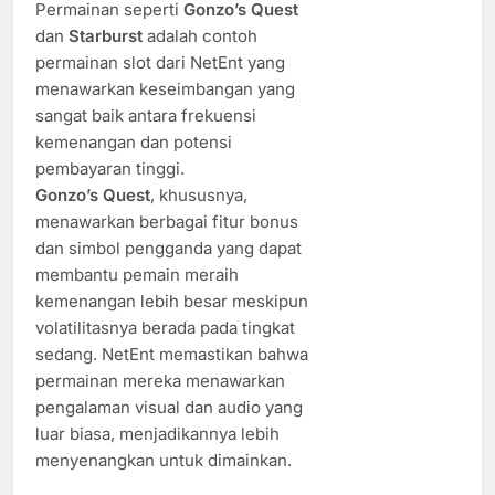
Permainan seperti
Gonzo’s Quest
dan
Starburst
adalah contoh
permainan slot dari NetEnt yang
menawarkan keseimbangan yang
sangat baik antara frekuensi
kemenangan dan potensi
pembayaran tinggi.
Gonzo’s Quest
, khususnya,
menawarkan berbagai fitur bonus
dan simbol pengganda yang dapat
membantu pemain meraih
kemenangan lebih besar meskipun
volatilitasnya berada pada tingkat
sedang. NetEnt memastikan bahwa
permainan mereka menawarkan
pengalaman visual dan audio yang
luar biasa, menjadikannya lebih
menyenangkan untuk dimainkan.