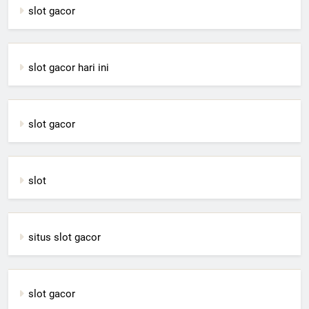
slot gacor
slot gacor hari ini
slot gacor
slot
situs slot gacor
slot gacor