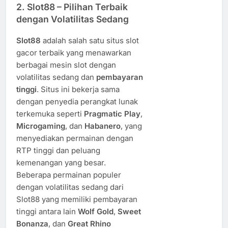
2.
Slot88 – Pilihan Terbaik
dengan Volatilitas Sedang
Slot88
adalah salah satu situs slot
gacor terbaik yang menawarkan
berbagai mesin slot dengan
volatilitas sedang dan
pembayaran
tinggi
. Situs ini bekerja sama
dengan penyedia perangkat lunak
terkemuka seperti
Pragmatic Play
,
Microgaming
, dan
Habanero
, yang
menyediakan permainan dengan
RTP tinggi dan peluang
kemenangan yang besar.
Beberapa permainan populer
dengan volatilitas sedang dari
Slot88 yang memiliki pembayaran
tinggi antara lain
Wolf Gold
,
Sweet
Bonanza
, dan
Great Rhino