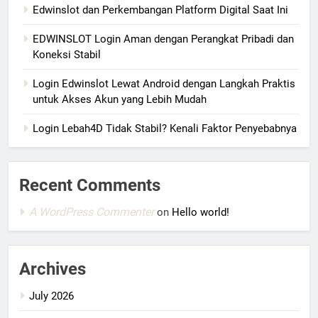
Edwinslot dan Perkembangan Platform Digital Saat Ini
EDWINSLOT Login Aman dengan Perangkat Pribadi dan
Koneksi Stabil
Login Edwinslot Lewat Android dengan Langkah Praktis
untuk Akses Akun yang Lebih Mudah
Login Lebah4D Tidak Stabil? Kenali Faktor Penyebabnya
Recent Comments
A WordPress Commenter
on
Hello world!
Archives
July 2026