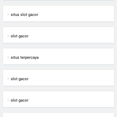
situs slot gacor
slot gacor
situs terpercaya
slot gacor
slot gacor