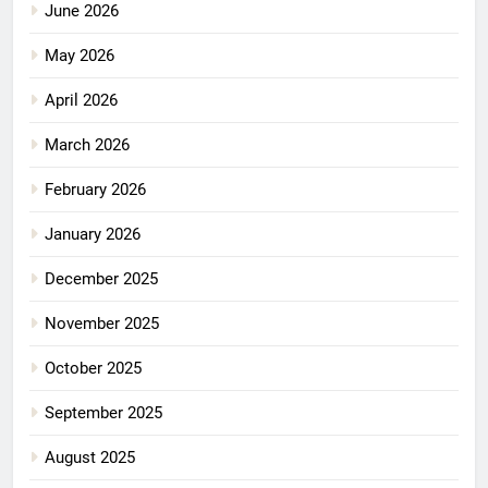
June 2026
May 2026
April 2026
March 2026
February 2026
January 2026
December 2025
November 2025
October 2025
September 2025
August 2025