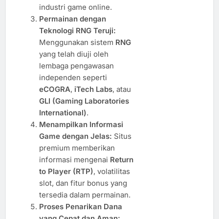
industri game online.
Permainan dengan
Teknologi RNG Teruji:
Menggunakan sistem
RNG
yang telah diuji oleh
lembaga pengawasan
independen seperti
eCOGRA
,
iTech Labs
, atau
GLI (Gaming Laboratories
International)
.
Menampilkan Informasi
Game dengan Jelas:
Situs
premium memberikan
informasi mengenai
Return
to Player (RTP)
, volatilitas
slot, dan fitur bonus yang
tersedia dalam permainan.
Proses Penarikan Dana
yang Cepat dan Aman: