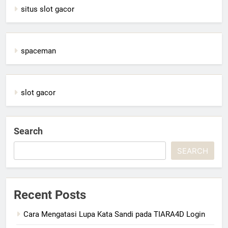
situs slot gacor
spaceman
slot gacor
Search
SEARCH
Recent Posts
Cara Mengatasi Lupa Kata Sandi pada TIARA4D Login