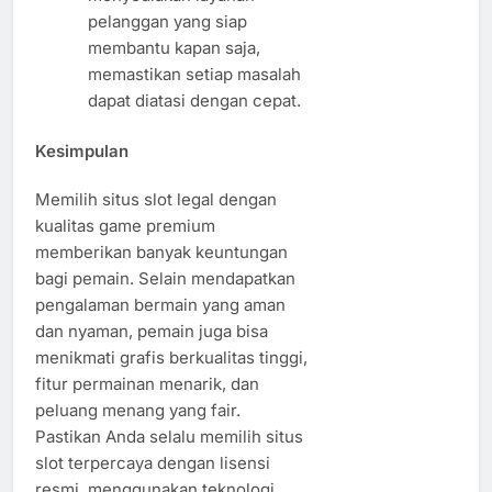
pelanggan yang siap
membantu kapan saja,
memastikan setiap masalah
dapat diatasi dengan cepat.
Kesimpulan
Memilih situs slot legal dengan
kualitas game premium
memberikan banyak keuntungan
bagi pemain. Selain mendapatkan
pengalaman bermain yang aman
dan nyaman, pemain juga bisa
menikmati grafis berkualitas tinggi,
fitur permainan menarik, dan
peluang menang yang fair.
Pastikan Anda selalu memilih situs
slot terpercaya dengan lisensi
resmi, menggunakan teknologi