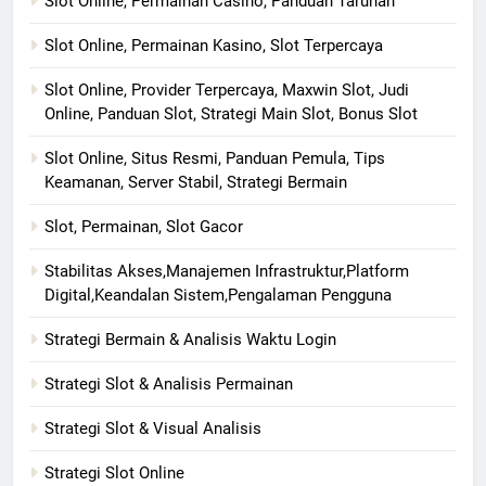
Slot Online, Permainan Casino, Panduan Taruhan
Slot Online, Permainan Kasino, Slot Terpercaya
Slot Online, Provider Terpercaya, Maxwin Slot, Judi
Online, Panduan Slot, Strategi Main Slot, Bonus Slot
Slot Online, Situs Resmi, Panduan Pemula, Tips
Keamanan, Server Stabil, Strategi Bermain
Slot, Permainan, Slot Gacor
Stabilitas Akses,Manajemen Infrastruktur,Platform
Digital,Keandalan Sistem,Pengalaman Pengguna
Strategi Bermain & Analisis Waktu Login
Strategi Slot & Analisis Permainan
Strategi Slot & Visual Analisis
Strategi Slot Online