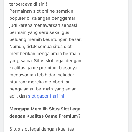
terpercaya di sini!
Permainan slot online semakin
populer di kalangan penggemar
judi karena menawarkan sensasi
bermain yang seru sekaligus
peluang meraih keuntungan besar.
Namun, tidak semua situs slot
memberikan pengalaman bermain
yang sama. Situs slot legal dengan
kualitas game premium biasanya
menawarkan lebih dari sekadar
hiburan; mereka memberikan
pengalaman bermain yang aman,
adil, dan
slot gacor hari ini
.
Mengapa Memilih Situs Slot Legal
dengan Kualitas Game Premium?
Situs slot legal dengan kualitas