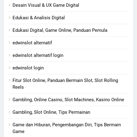
Desain Visual & UX Game Digital
Edukasi & Analisis Digital
Edukasi Digital, Game Online, Panduan Pemula
edwinslot alternatif
edwinslot alternatif login
edwinslot login
Fitur Slot Online, Panduan Bermain Slot, Slot Rolling
Reels
Gambling, Online Casino, Slot Machines, Kasino Online
Gambling, Slot Online, Tips Permainan
Game dan Hiburan, Pengembangan Diri, Tips Bermain
Game