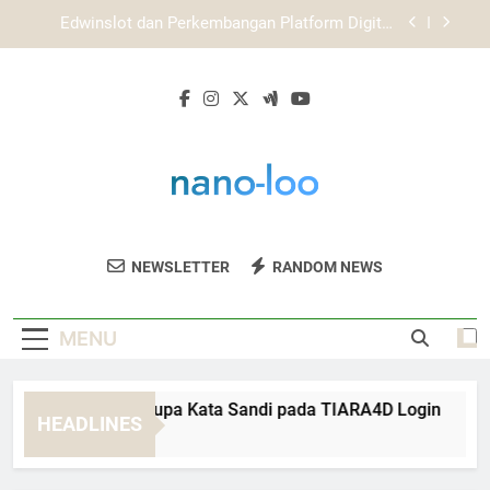
Skip
EDWINSLOT Login Aman dengan Perangkat
to
Pribadi dan Koneksi Stabil
content
Login Edwinslot Lewat Android dengan Langkah
Praktis untuk Akses Akun yang Lebih Mudah
Cara Mengatasi Lupa Kata Sandi pada TIARA4D
Login
Edwinslot dan Perkembangan Platform Digital
Saat Ini
EDWINSLOT Login Aman dengan Perangkat
Pribadi dan Koneksi Stabil
Nano Loo
Temukan Solusi Toilet Ramah Lingkungan
Login Edwinslot Lewat Android dengan Langkah
NEWSLETTER
RANDOM NEWS
Praktis untuk Akses Akun yang Lebih Mudah
Dari Nano Loo.
MENU
ara Mengatasi Lupa Kata Sandi pada TIARA4D Login
Edw
HEADLINES
Weeks Ago
1 M