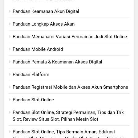
Panduan Keamanan Akun Digital
Panduan Lengkap Akses Akun
Panduan Memahami Variasi Permainan Judi Slot Online
Panduan Mobile Android
Panduan Pemula & Keamanan Akses Digital
Panduan Platform
Panduan Registrasi Mobile dan Akses Akun Smartphone
Panduan Slot Online
Panduan Slot Online, Strategi Permainan, Tips dan Trik
Slot, Review Situs Slot, Pilihan Mesin Slot
Panduan Slot Online, Tips Bermain Aman, Edukasi