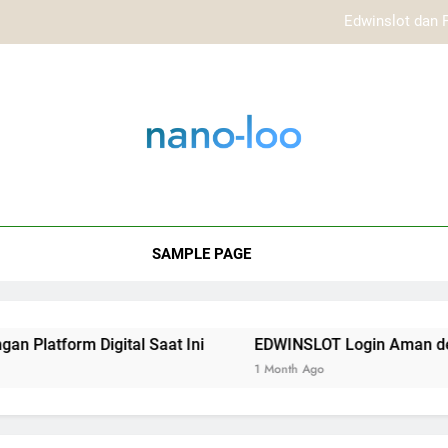
Edwinslot dan P
EDWINSLOT Login Aman dengan P
Login Edwinslot Lewat Android dengan Langkah Prakt
Cara Mengatas
o Loo
Edwinslot dan P
olusi Toilet Ramah Lingkungan Dari Nano Loo.
EDWINSLOT Login Aman dengan P
SAMPLE PAGE
Login Edwinslot Lewat Android dengan Langkah Prakt
Digital Saat Ini
EDWINSLOT Login Aman dengan Perangk
1 Month Ago