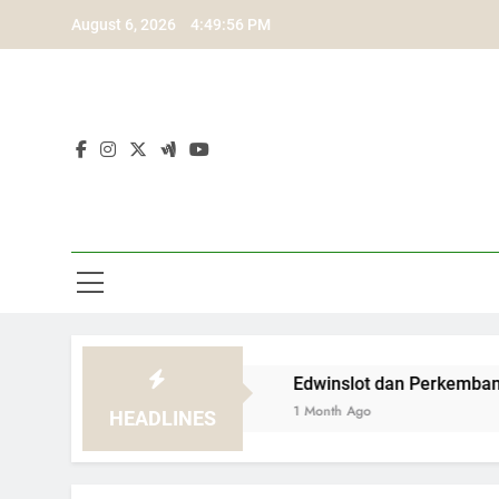
Skip
August 6, 2026
4:49:57 PM
to
content
Nan
Temukan S
da TIARA4D Login
Edwinslot dan Perkembangan Platform 
1 Month Ago
HEADLINES