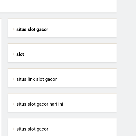
situs slot gacor
slot
situs link slot gacor
situs slot gacor hari ini
situs slot gacor