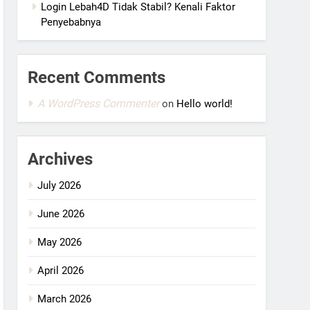
Login Lebah4D Tidak Stabil? Kenali Faktor
Penyebabnya
Recent Comments
A WordPress Commenter
on
Hello world!
Archives
July 2026
June 2026
May 2026
April 2026
March 2026