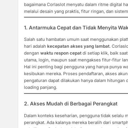
bagaimana Corlaslot menyatu dalam ritme digital 
melalui desain yang praktis, fitur ringan, dan sistem
1. Antarmuka Cepat dan Tidak Menyita Wa
Salah satu hambatan umum saat menggunakan platfo
hari adalah
kecepatan akses yang lambat
. Corlasl
dengan
waktu respon cepat
di setiap klik, baik s
utama, login, maupun saat mengakses fitur-fitur lan
Hal ini penting bagi pengguna yang hanya punya wak
kesibukan mereka. Proses pendaftaran, akses akun
pengaturan dapat dilakukan hanya dalam hitungan 
loading panjang.
2. Akses Mudah di Berbagai Perangkat
Dalam konteks keseharian, pengguna tidak selalu
perangkat. Ada kalanya mereka beralih dari smartph