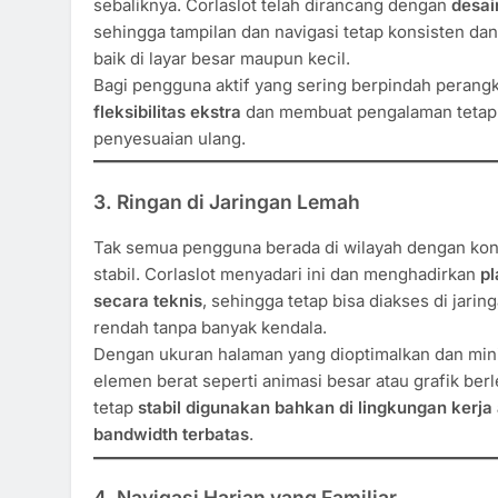
sebaliknya. Corlaslot telah dirancang dengan
desai
sehingga tampilan dan navigasi tetap konsisten d
baik di layar besar maupun kecil.
Bagi pengguna aktif yang sering berpindah perang
fleksibilitas ekstra
dan membuat pengalaman tetap
penyesuaian ulang.
3. Ringan di Jaringan Lemah
Tak semua pengguna berada di wilayah dengan kone
stabil. Corlaslot menyadari ini dan menghadirkan
pl
secara teknis
, sehingga tetap bisa diakses di jar
rendah tanpa banyak kendala.
Dengan ukuran halaman yang dioptimalkan dan mi
elemen berat seperti animasi besar atau grafik berl
tetap
stabil digunakan bahkan di lingkungan kerj
bandwidth terbatas
.
4. Navigasi Harian yang Familiar